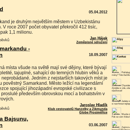
d
05.04.2012
. V roce 2007 počet obyvatel překročil 412 tisíc,
pak 1,1 milionu.
Jan Hájek
spěvků
Zeměpisné sdružení
amarkandu -
n
18.09.2007
pletité, tajuplné, sahající do temných hlubin věků a
Potřebuje
měny? Toto tlačít
 neprobádané. Jedním z nejstarších takových míst je
u pověstný Samarkand. Město ležící na legendární
Chystáte
ce spojující jihozápadní evropské civilizace s
Zjistěte si zde, zd
naočkovat!
 proslulé především obrovskou mocí a bohatstvím v
rových.
Jedete n
si navrhnout nejlep
Jaroslav Hladík
spěvků
Klub cestovatelů Hanzelky a Zikmunda
Globe Prosiměřice
Musíte n
Pak se vám třeba b
va Bajsunu,
n
03.06.2007
Zajímá v
Ingemě? Představe