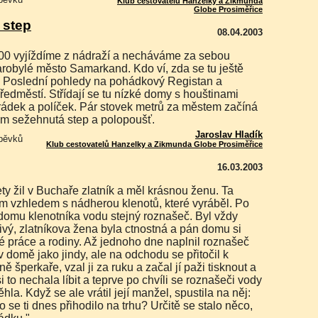
Klub cestovatelů Hanzelky a Zikmunda
Globe Prosiměřice
 step
08.04.2003
arobylé město Samarkand. Kdo ví, zda se tu ještě
. Poslední pohledy na pohádkový Registan a
ředměstí. Střídají se tu nízké domy s houštinami
rádek a políček. Pár stovek metrů za městem začíná
em sežehnutá step a polopoušť.
Jaroslav Hladík
spěvků
Klub cestovatelů Hanzelky a Zikmunda Globe Prosiměřice
16.03.2003
ým vzhledem s nádherou klenotů, které vyráběl. Po
 domu klenotníka vodu stejný roznašeč. Byl vždy
tivý, zlatníkova žena byla ctnostná a pán domu si
é práce a rodiny. Až jednoho dne naplnil roznašeč
 domě jako jindy, ale na odchodu se přitočil k
eně šperkaře, vzal ji za ruku a začal jí paži tisknout a
i to nechala líbit a teprve po chvíli se roznašeči vody
hla. Když se ale vrátil její manžel, spustila na něj:
co se ti dnes přihodilo na trhu? Určitě se stalo něco,