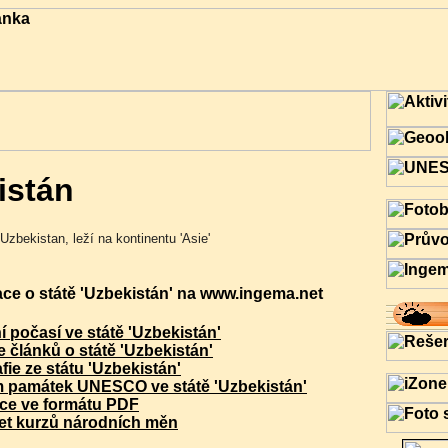
istán
Uzbekistan, leží na kontinentu 'Asie'
ace o státě 'Uzbekistán' na www.ingema.net
í počasí ve státě 'Uzbekistán'
 článků o státě 'Uzbekistán'
fie ze státu 'Uzbekistán'
 památek UNESCO ve státě 'Uzbekistán'
ce ve formátu PDF
et kurzů národních měn