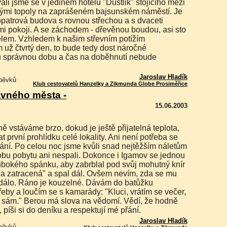
kými topoly na zaprášeném bajsunském náměstí. Je
opatrová budova s rovnou střechou a s dvaceti
i pokoji. A se záchodem - dřevěnou boudou, asi sto
elem. Vzhledem k našim střevním potížím
m už čtvrtý den, to bude tedy dost náročné
 správnou dobu a čas na doběhnutí nebude
Jaroslav Hladík
spěvků
Klub cestovatelů Hanzelky a Zikmunda Globe Prosiměřice
avného města -
15.06.2003
 první prohlídku celé lokality. Ani není potřeba se
vání. Po celou noc jsme kvůli snad nejtěžším náletům
bu pobytu ani nespali. Dokonce i Igamov se jednou
lubokého spánku, aby zabrblal pod svůj mohutný knír
dna zatracená" a spal dál. Ovšem nevím, zda se mu
dálo. Ráno je kouzelné. Dávám do batůžku
eby a loučím se s kamarády: "Kluci, vrátím se večer,
at sám." Berou má slova na vědomí. Vědí, že hodně
, píši si do deníku a respektují mé přání.
Jaroslav Hladík
spěvků