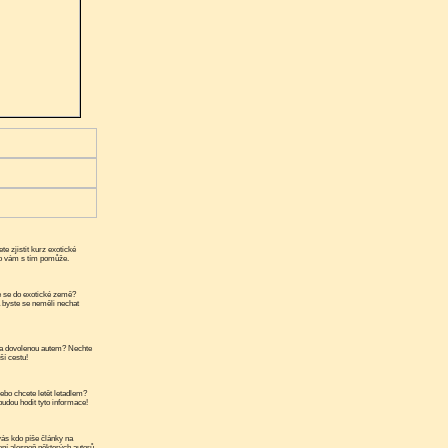
te zjistit kurz exotické
ko vám s tím pomůže.
 se do exotické země?
a byste se neměli nechat
a dovolenou autem? Nechte
ší cestu!
ebo chcete letět letadlem?
udou hodit tyto informace!
ás kdo píše články na
ní alespoň některých autorů