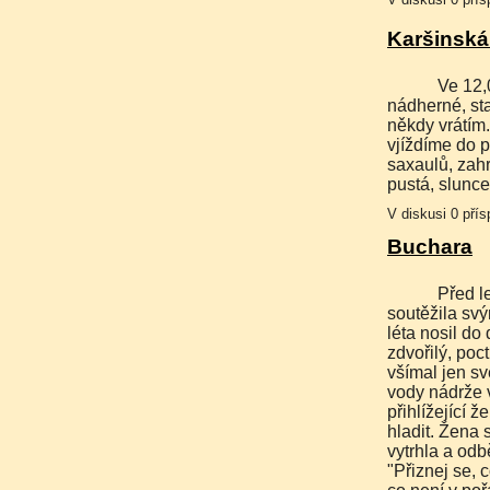
Karšinská
Ve 12,00 vyjíždíme z nádraží a necháváme za sebou
nádherné, st
někdy vrátím
vjíždíme do p
saxaulů, zah
pustá, slunc
V diskusi 0 pří
Buchara
Před lety žil v Buchaře zlatník a měl krásnou ženu. Ta
soutěžila sv
léta nosil do
zdvořilý, poc
všímal jen sv
vody nádrže v
přihlížející ž
hladit. Žena s
vytrhla a odbě
"Přiznej se, 