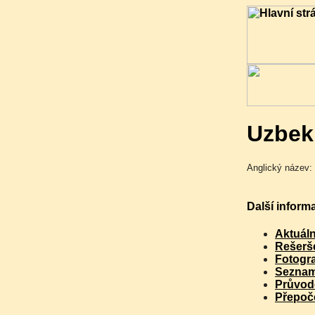
Uzbek
Anglický název: 
Další inform
Aktuáln
Rešerše
Fotogra
Seznam
Průvod
Přepoč