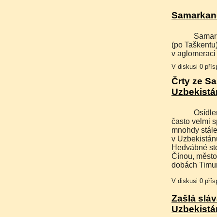
Samarkan
Samarkand je druhým největším městem v Uzbekistánu
(po Taškentu)
v aglomeraci 
V diskusi 0 pří
Črty ze S
Uzbekistá
Osídlená místa všude na světě mají své dějiny, které bývají
často velmi s
mnohdy stále
v Uzbekistán
Hedvábné stez
Čínou, město
dobách Timu
V diskusi 0 pří
Zašlá slá
Uzbekistá