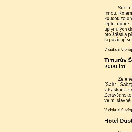
Sedím na nízké zídce z hlíny, krosna leží v prachu přede
mnou. Kolem 
kousek zeleně
teplo, dobře 
uplynulých dn
pro štěstí a 
si povídají s
V diskusi 0 pří
Timurův Š
2000 let
Zelené město, tak by se mohl přeložit název Šachrisabz
(Šahr-i-Sabz)
v Kaškadarské
Zeravšanskéh
velmi slavné
V diskusi 0 pří
Hotel Dust