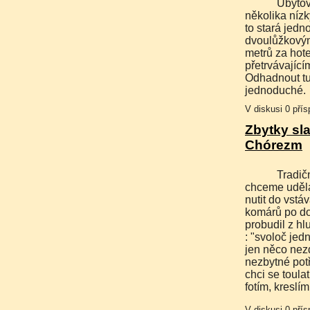
Ubytovali jsme se v jediném hotelu "Dustlik" stojícího mezi
několika níz
to stará jedn
dvoulůžkovým
metrů za hot
přetrvávající
Odhadnout tu
jednoduché.
V diskusi 0 pří
Zbytky sl
Chórezm
Tradičně vstáváme brzo, dokud je ještě přijatelná teplota,
chceme udělat
nutit do vstá
komárů po do
probudil z h
: "svoloč je
jen něco nez
nezbytné potř
chci se toul
fotím, kreslím
V diskusi 0 pří