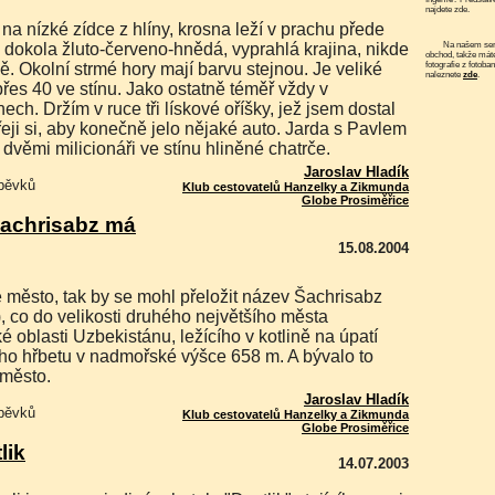
najdete zde.
Na našem serveru funguje elektronický
dokola žluto-červeno-hnědá, vyprahlá krajina, nikde
obchod, takže mát
fotografie z fotoba
. Okolní strmé hory mají barvu stejnou. Je veliké
naleznete
zde
.
přes 40 ve stínu. Jako ostatně téměř vždy v
ech. Držím v ruce tři lískové oříšky, jež jsem dostal
přeji si, aby konečně jelo nějaké auto. Jarda s Pavlem
e dvěmi milicionáři ve stínu hliněné chatrče.
Jaroslav Hladík
spěvků
Klub cestovatelů Hanzelky a Zikmunda
Globe Prosiměřice
achrisabz má
15.08.2004
, co do velikosti druhého největšího města
 oblasti Uzbekistánu, ležícího v kotlině na úpatí
o hřbetu v nadmořské výšce 658 m. A bývalo to
 město.
Jaroslav Hladík
spěvků
Klub cestovatelů Hanzelky a Zikmunda
Globe Prosiměřice
lik
14.07.2003