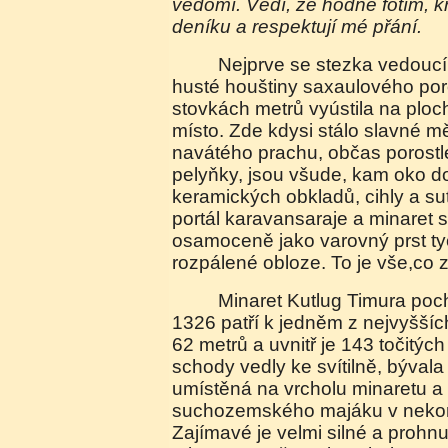
vědomí. Vědí, že hodně fotím, kr
deníku a respektují mé přání.
Nejprve se stezka vedoucí od jurty stáčí do
husté houštiny saxaulového por
stovkách metrů vyústila na ploc
místo. Zde kdysi stálo slavné m
navátého prachu, občas porostl
pelyňky, jsou všude, kam oko 
keramických obkladů, cihly a sut
portál karavansaraje a minaret st
osamoceně jako varovný prst ty
rozpálené obloze. To je vše,co z
Minaret Kutlug Timura pocházející z let 1321-
1326 patří k jedněm z nejvyšších
62 metrů a uvnitř je 143 točitýc
schody vedly ke svítilně, bývala
umístěná na vrcholu minaretu a
suchozemského majáku v nekone
Zajímavé je velmi silné a prohn