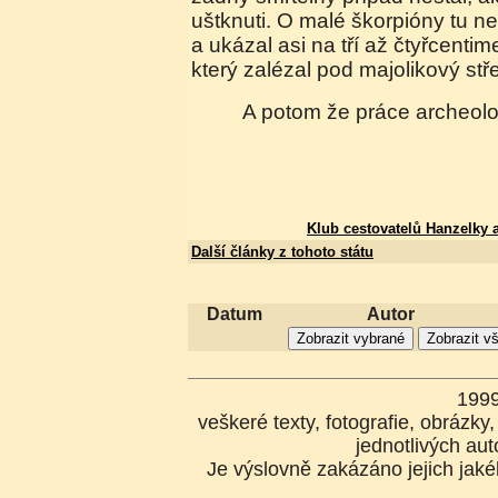
uštknuti. O malé škorpióny tu ne
a ukázal asi na tří až čtyřcenti
který zalézal pod majolikový stř
A potom že práce archeolo
Klub cestovatelů Hanzelky
Další články z tohoto státu
Datum
Autor
199
veškeré texty, fotografie, obrázk
jednotlivých aut
Je výslovně zakázáno jejich jakék