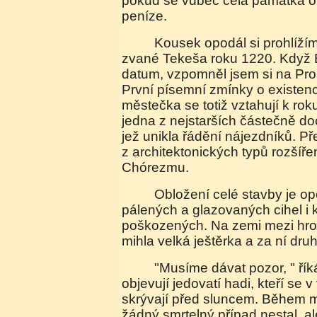
pokud se vůbec celá památka op
peníze.
Kousek opodál si prohlížíme další mauzoleum
zvané Tekeša roku 1220. Když B
datum, vzpomněl jsem si na Pro
První písemní zmínky o existen
městečka se totiž vztahují k rok
jedna z nejstarších částečně d
jež unikla řádění nájezdníků. P
z architektonických typů rozšíř
Chórezmu.
Obložení celé stavby je opět z terakoty,
pálených a glazovaných cihel i
poškozených. Na zemi mezi hr
mihla velká ještěrka a za ní dru
"Musíme dávat pozor, " říká Borja: " občas se tu
objevují jedovatí hadi, kteří se 
skrývají před sluncem. Během m
žádný smrtelný případ nestal, ale 