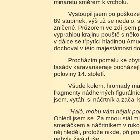
minaretu směrem k vrcholu.
Vystoupil jsem po poškozených schodech až na
89 stupínek, výš už se nedalo, 
zničené. Průzorem ve zdi jsem
vyprahlou krajinu pouště s něko
v dálce se třpytící hladinou Amud
dochoval v této majestátnosti 
Procházím pomalu ke zbytku průčelí hlavní
fasády karavanseraje pocházející
poloviny 14. století.
Všude kolem, hromady majolikových obkladů s
fragmenty nádherných figurální
jsem, vytáhl si náčrtník a začal k
"Haló, mohu vám nějak p
Ohlédl jsem se. Za mnou stál ml
smetáčkem a náčrtníkem v ruko
něj hleděl, protože nikde, při p
nebyla živá duše.