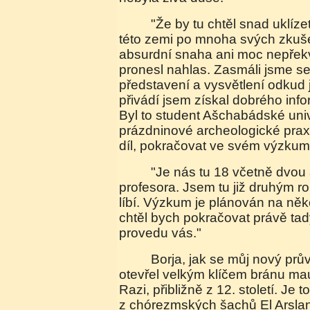
"Že by tu chtěl snad uklízet?" pomyslil jsem si. V
této zemi po mnoha svých zkuš
absurdní snaha ani moc nepřek
pronesl nahlas. Zasmáli jsme 
představení a vysvětlení odkud
přivádí jsem získal dobrého inf
Byl to student Ašchabádské univ
prázdninové archeologické praxi
díl, pokračovat ve svém výzkum
"Je nás tu 18 včetně dvou asistentů a jednoho
profesora. Jsem tu již druhým 
líbí. Výzkum je plánován na někol
chtěl bych pokračovat právě tady
provedu vás."
Borja, jak se můj nový průvodce jmenoval,
otevřel velkým klíčem bránu m
Razi, přibližně z 12. století. Je
z chórezmských šachů El Arsla