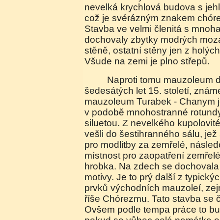
nevelká krychlová budova s jeh
což je svérázným znakem chóre
Stavba ve velmi členitá s mnoha
dochovaly zbytky modrých moz
stěně, ostatní stěny jen z holých
Všude na zemi je plno střepů.
Naproti tomu mauzoleum dynastie Sufi, asi ze
šedesátých let 15. století, zn
mauzoleum Turabek - Chanym j
v podobě mnohostranné rotundy
siluetou. Z nevelkého kupolovit
vešli do šestihranného sálu, jež 
pro modlitby za zemřelé, násled
místnost pro zaopatření zemřelé
hrobka. Na zdech se dochovala 
motivy. Je to prý další z typický
prvků východních mauzoleí, zej
říše Chórezmu. Tato stavba se 
Ovšem podle tempa práce to bude