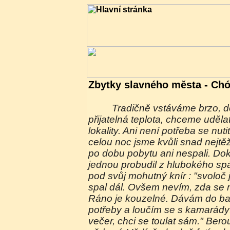
Zbytky slavného města - Ch
Tradičně vstáváme brzo, dokud je ještě
přijatelná teplota, chceme uděla
lokality. Ani není potřeba se nut
celou noc jsme kvůli snad nejt
po dobu pobytu ani nespali. Do
jednou probudil z hlubokého sp
pod svůj mohutný knír : "svoloč
spal dál. Ovšem nevím, zda se 
Ráno je kouzelné. Dávám do ba
potřeby a loučím se s kamarády:
večer, chci se toulat sám." Ber