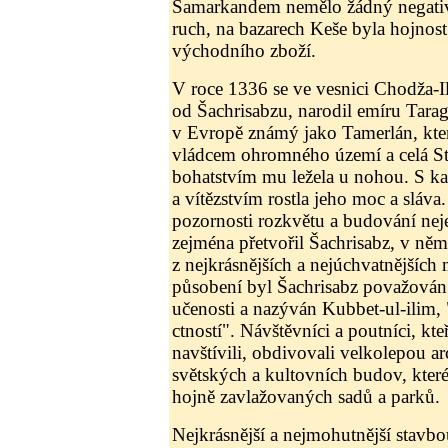
Samarkandem nemělo žádný negati
ruch, na bazarech Keše byla hojnost
východního zboží.
V roce 1336 se ve vesnici Chodža-Ilg
od Šachrisabzu, narodil emíru Tara
v Evropě známý jako Tamerlán, který
vládcem ohromného území a celá St
bohatstvím mu ležela u nohou. S
a vítězstvím rostla jeho moc a slá
pozornosti rozkvětu a budování neje
zejména přetvořil Šachrisabz, v němž
z nejkrásnějších a nejúchvatnějšíc
působení byl Šachrisabz považován 
učenosti a nazýván Kubbet-ul-ilim,
ctností". Návštěvníci a poutníci, kte
navštívili, obdivovali velkolepou ar
světských a kultovních budov, které
hojně zavlažovaných sadů a parků.
Nejkrásnější a nejmohutnější stavbo