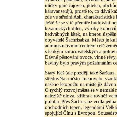
uličky plné čajoven, jídelen, obchůd
káravanserájů, prostě to, co dává 
zde ve střední Asii, charakteristick
Ještě že se v té přemíře budování nez
keramických dílen, výroby koberců,
hedvábných látek, na kterou úspěšn
obyvatelé Šachrisabzu. Město je kul
administrativním centrem celé země
s lehkým zpracovatelským a potra
Dávné pěstování ovoce, vinné révy,
bavlny bylo pravým požehnáním cel
Starý Keš (ale později také Šaršauz, 
středověku město jmenovalo, vznikl
našeho letopočtu na místě již dávno 
O rychlý rozvoj města se v nemalé m
naleziště olova, stříbra a rovněž v
poloha. Přes Šachrisabz vedla jedna
obchodních tepen, legendární Velká
spojující Čínu s Evropou. Sousedstv