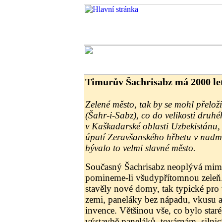
Timurův Šachrisabz má 2000 le
Zelené město, tak by se mohl přelož
(Šahr-i-Sabz), co do velikosti druh
v Kaškadarské oblasti Uzbekistánu, l
úpatí Zeravšanského hřbetu v nadm
bývalo to velmi slavné město.
Současný Šachrisabz neoplývá mim
pomineme-li všudypřítomnou zeleň. 
stavěly nové domy, tak typické pro
zemi, paneláky bez nápadu, vkusu a
invence. Většinou vše, co bylo star
výstavbě paneláků, továrnám, siln