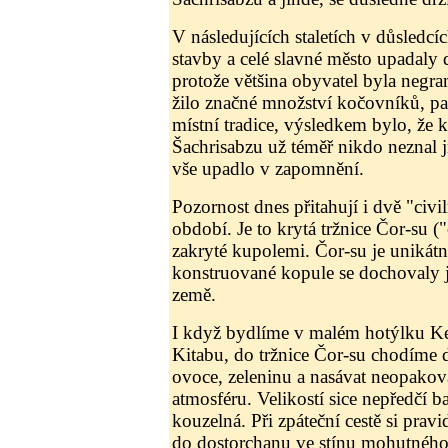
V následujících staletích v důsledc
stavby a celé slavné město upadaly
protože většina obyvatel byla negra
žilo značné množství kočovníků, pas
místní tradice, výsledkem bylo, že 
Šachrisabzu už téměř nikdo neznal 
vše upadlo v zapomnění.
Pozornost dnes přitahují i dvě "civi
období. Je to krytá tržnice Čor-su ("
zakryté kupolemi. Čor-su je unikátn
konstruované kopule se dochovaly j
země.
I když bydlíme v malém hotýlku K
Kitabu, do tržnice Čor-su chodíme 
ovoce, zeleninu a nasávat neopakova
atmosféru. Velikostí sice nepředčí ba
kouzelná. Při zpáteční cestě si prav
do dostorchanu ve stínu mohutného