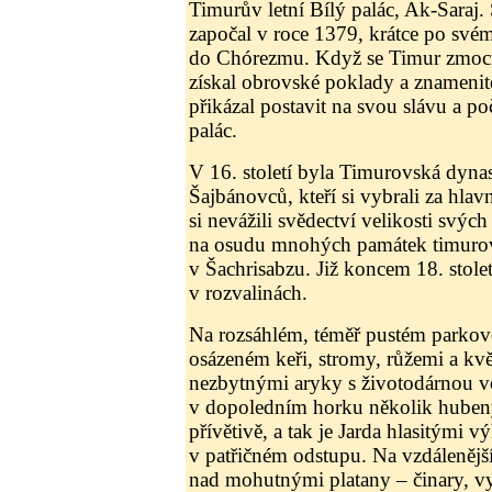
Timurův letní Bílý palác, Ak-Saraj
započal v roce 1379, krátce po svém
do Chórezmu. Když se Timur zmoc
získal obrovské poklady a znamenité
přikázal postavit na svou slávu a po
palác.
V 16. století byla Timurovská dynas
Šajbánovců, kteří si vybrali za hlav
si nevážili svědectví velikosti svýc
na osudu mnohých památek timuro
v Šachrisabzu. Již koncem 18. stolet
v rozvalinách.
Na rozsáhlém, téměř pustém parkové
osázeném keři, stromy, růžemi a kv
nezbytnými aryky s životodárnou v
v dopoledním horku několik hubený
přívětivě, a tak je Jarda hlasitými v
v patřičném odstupu. Na vzdálenějš
nad mohutnými platany – činary, vy