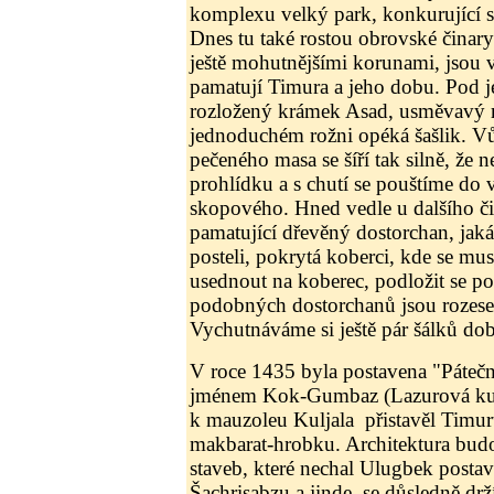
komplexu velký park, konkurující
Dnes tu také rostou obrovské čina
ještě mohutnějšími korunami, jsou v
pamatují Timura a jeho dobu. Pod 
rozložený krámek Asad, usměvavý
jednoduchém rožni opéká šašlik. V
pečeného masa se šíří tak silně, že 
prohlídku a s chutí se pouštíme do
skopového. Hned vedle u dalšího čin
pamatující dřevěný dostorchan, jaká
posteli, pokrytá koberci, kde se mu
usednout na koberec, podložit se po
podobných dostorchanů jsou rozese
Vychutnáváme si ještě pár šálků do
V roce 1435 byla postavena "Pátečn
jménem Kok-Gumbaz (Lazurová kup
k mauzoleu Kuljala přistavěl Timu
makbarat-hrobku. Architektura budo
staveb, které nechal Ulugbek posta
Šachrisabzu a jinde, se důsledně drží 