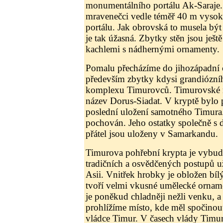
monumentálního portálu Ak-Saraje.
mravenečci vedle téměř 40 m vysok
portálu. Jak obrovská to musela být
je tak úžasná. Zbytky stěn jsou ješ
kachlemi s nádhernými ornamenty.
Pomalu přecházíme do jihozápadní č
především zbytky kdysi grandiózn
komplexu Timurovců. Timurovské 
název Dorus-Siadat. V kryptě bylo 
poslední uložení samotného Timura
pochován. Jeho ostatky společně s d
přátel jsou uloženy v Samarkandu.
Timurova pohřební krypta je vybud
tradičních a osvědčených postupů u
Asii. Vnitřek hrobky je obložen b
tvoří velmi vkusné umělecké orname
je poněkud chladněji nežli venku, a 
prohlížíme místo, kde měl spočinou
vládce Timur. V časech vlády Timu