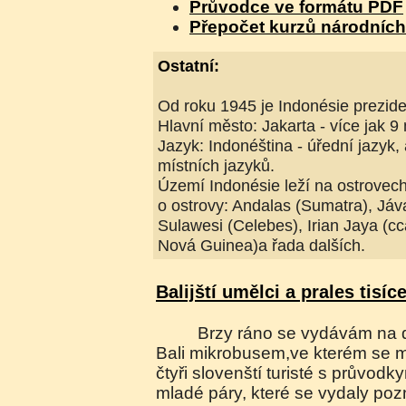
Průvodce ve formátu PDF
Přepočet kurzů národníc
Ostatní:
Od roku 1945 je Indonésie prezide
Hlavní město: Jakarta - více jak 9 
Jazyk: Indonéština - úřední jazyk, 
místních jazyků.
Území Indonésie leží na ostrovech 
o ostrovy: Andalas (Sumatra), Jáv
Sulawesi (Celebes), Irian Jaya (cc
Nová Guinea)a řada dalších.
Balijští umělci a prales tisíc
Brzy ráno se vydávám na další cestu po ostrově
Bali mikrobusem,ve kterém se mn
čtyři slovenští turisté s průvodky
mladé páry, které se vydaly poz