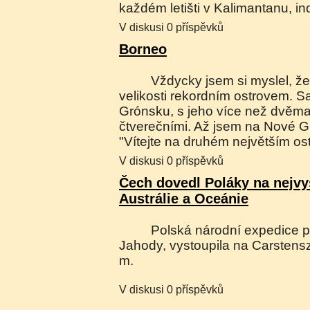
každém letišti v Kalimantanu, 
V diskusi 0 příspěvků
Borneo
Vždycky jsem si myslel, že Borneo je podle
velikosti rekordním ostrovem. 
Grónsku, s jeho více než dvěma 
čtverečními. Až jsem na Nové Gui
"Vítejte na druhém největším os
V diskusi 0 příspěvků
Čech dovedl Poláky na nejvy
Austrálie a Oceánie
Polská národní expedice pod vedením Petra
Jahody, vystoupila na Carsten
m.
V diskusi 0 příspěvků