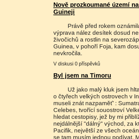
Nově prozkoumané území na
Guineji
Právě před rokem oznámila australsko-americká
výprava nález desítek dosud n
živočichů a rostlin na severoz
Guinea, v pohoří Foja, kam dos
nevkročila.
V diskusi 0 příspěvků
Byl jsem na Timoru
Už jako malý kluk jsem hltal učitelovo vyprávění
o čtyřech velkých ostrovech v In
museli znát nazpaměť’ : Sumatr
Celebes, tvořící souostroví Vel
hledat cestopisy, jež by mi přibl
nejdálnější "dálný" východ, za k
Pacifik, největší ze všech oceán
se tam musím jednou podívat. Mo