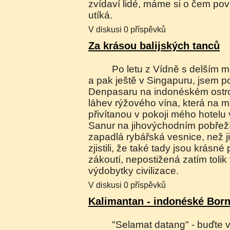
zvídaví lidé, máme si o čem poví
utíká.
V diskusi 0 příspěvků
Za krásou balijských tanců
Po letu z Vídně s delším mezipřistáním v Kataru
a pak ještě v Singapuru, jsem po 
Denpasaru na indonéském ostrov
láhev rýžového vína, která na 
přivítanou v pokoji mého hotelu 
Sanur na jihovýchodním pobřeží
zapadlá rybářská vesnice, než ji o
zjistili, že také tady jsou krásn
zákoutí, nepostižená zatím toli
výdobytky civilizace.
V diskusi 0 příspěvků
Kalimantan - indonéské Bor
"Selamat datang" - buďte vítáni" - uvidíte na