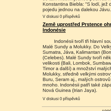
Konstantina Biebla: "S lodí, jež 
pojedu jednou na dalekou Jávu.
V diskusi 0 příspěvků
Země uprostřed Prstence oh
Indonésie
Indonésii tvoří tři hlavní souostroví: Velké Sundy,
Malé Sundy a Molukky. Do Velk
Sumatra, Jáva, Kalimantan (Bor
(Celebes). Malé Sundy tvoří něko
velikosti (Bali, Lombok, Sumba
Timor a další) a množství malýc
Molukky, středně velkými ostro
Buru, Seram aj., malých ostrovů 
mnoho. Indonésii patří také záp
Nová Guinea (Irian Jaya).
V diskusi 0 příspěvků