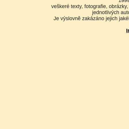
199
veškeré texty, fotografie, obrázk
jednotlivých aut
Je výslovně zakázáno jejich jakék
I