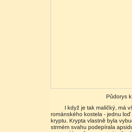
Půdorys 
I když je tak maličký, má všechny atributy
románského kostela - jednu loď 
kryptu. Krypta vlastně byla vyb
strmém svahu podepírala apsid