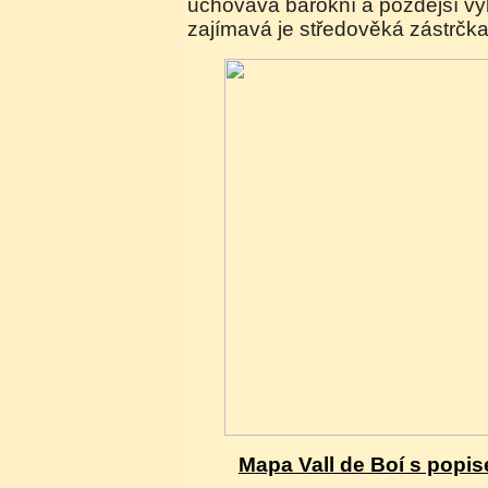
uchovává barokní a pozdější vý
zajímavá je středověká zástrčk
Mapa Vall de Boí s pop