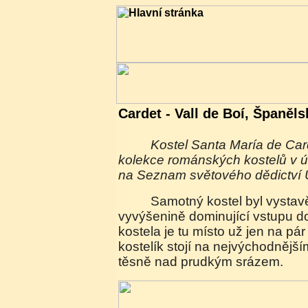
Cardet - Vall de Boí, Španěls
Kostel Santa María de Cardet patří do skvělé
kolekce románských kostelů v ú
na Seznam světového dědictv
Samotný kostel byl vystavěn na skalnaté
vyvýšenině dominující vstupu d
kostela je tu místo už jen na pá
kostelík stojí na nejvýchodnějš
těsně nad prudkým srázem.