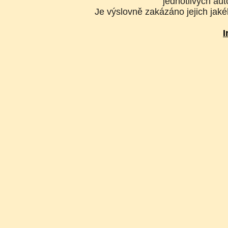
jednotlivých aut
Je výslovně zakázáno jejich jakék
I