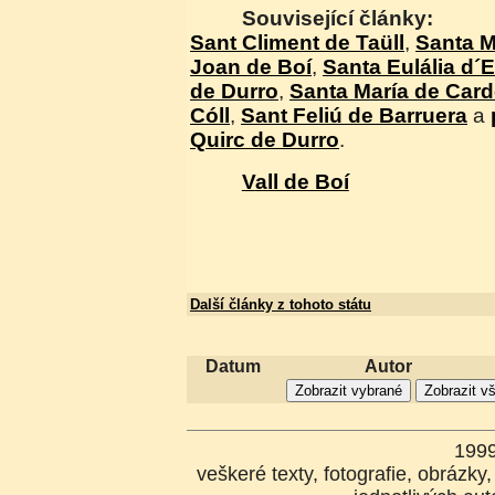
Související články:
Sant Climent de Taüll
,
Santa M
Joan de Boí
,
Santa Eulália d´Eri
de Durro
,
Santa María de Card
Cóll
,
Sant Feliú de Barruera
a
Quirc de Durro
.
Vall de Boí
Další články z tohoto státu
Datum
Autor
199
veškeré texty, fotografie, obrázk