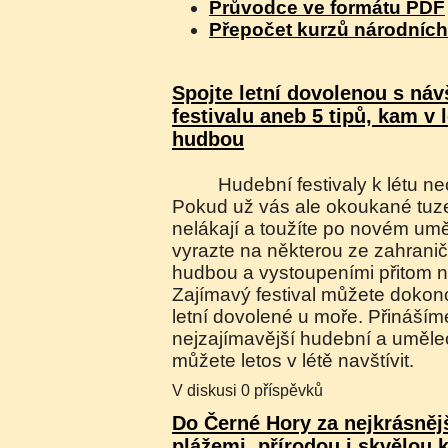
Průvodce ve formátu PDF
Přepočet kurzů národníc
Spojte letní dovolenou s ná
festivalu aneb 5 tipů, kam v l
hudbou
Hudební festivaly k létu neodmyslitelně patří.
Pokud už vás ale okoukané tuze
nelákají a toužíte po novém um
vyrazte na některou ze zahraničn
hudbou a vystoupeními přitom n
Zajímavý festival můžete dokonc
letní dovolené u moře. Přinášíme
nejzajímavější hudební a uměle
můžete letos v létě navštívit.
V diskusi 0 příspěvků
Do Černé Hory za nejkrásněj
plážemi, přírodou i skvělou 