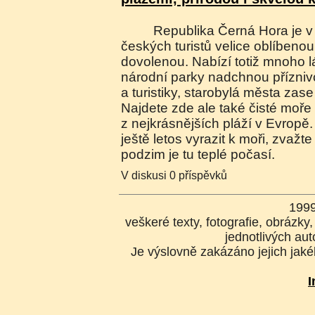
Republika Černá Hora je v posledních letech u
českých turistů velice oblíbenou
dovolenou. Nabízí totiž mnoho l
národní parky nadchnou příznivc
a turistiky, starobylá města zase
Najdete zde ale také čisté moře
z nejkrásnějších pláží v Evropě
ještě letos vyrazit k moři, zvažt
podzim je tu teplé počasí.
V diskusi 0 příspěvků
199
veškeré texty, fotografie, obrázk
jednotlivých aut
Je výslovně zakázáno jejich jakék
I