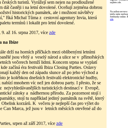
 u českých turistů. Vyrážejí sem nejen na prodloužené
najdete zde.
ím dál častěji i na letní dovolené. Oceňují zejména dobrou
ožství historických památek, ale i možnost návštěvy
Na našem serveru 
takže máte možnost
ní," říká Michal Tůma z cestovní agentury Invia, která
fotobanky online. 
zde
.
paletu termínů i lokalit pro letní dovolené.
, 9. až 16. srpna 2017, více
zde
a na Ibize
tále drží na horních příčkách mezi oblíbenými letními
panělé jsou vřelý a veselý národ a ulice se v přímořských
letních večerech hemží lidmi. Koncem srpna se vyplatí
, kde začíná éra festivalů Ibiza Closing Parties. Oslavy
konají každý den od západu slunce až po jeho východ a
sto je kolébkou dnešních festivalů elektronické hudby,
k nabízí mnohem víc než jen dobrou party. I přesto, že se
z nejvyhledávanějších turistických destinací v Evropě,
antické zátoky a nádhernou přírodu. Za pozornost stojí i
 památky, stojí tu například jediný památník na světě, který
, Obelisk korzárů. K večeru je nejlepší čas pro výlet do
e Can Marca, jež jsou v letních měsících otevřené až do
arties, srpen až září 2017, více
zde