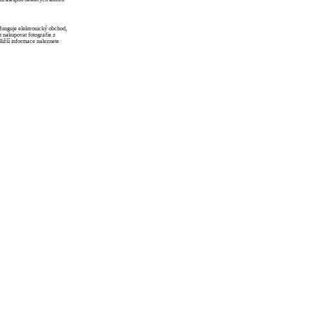
funguje elektronický obchod,
 nakupovat fotografie z
Bližší informace naleznete