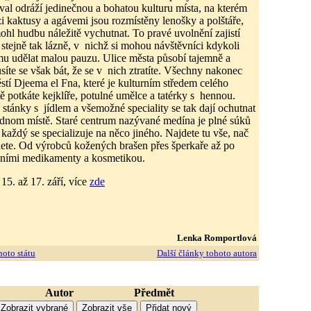
ival odráží jedinečnou a bohatou kulturu místa, na kterém
i kaktusy a agávemi jsou rozmístěny lenošky a polštáře,
ohl hudbu náležitě vychutnat. To pravé uvolnění zajistí
 stejně tak lázně, v nichž si mohou návštěvníci kdykoli
u udělat malou pauzu. Ulice města působí tajemně a
síte se však bát, že se v nich ztratíte. Všechny nakonec
tí Djeema el Fna, které je kulturním středem celého
ě potkáte kejklíře, potulné umělce a tatérky s hennou.
 stánky s jídlem a všemožné speciality se tak dají ochutnat
dnom místě. Staré centrum nazývané medína je plné súků
 každý se specializuje na něco jiného. Najdete tu vše, nač
ete. Od výrobců kožených brašen přes šperkaře až po
ičními medikamenty a kosmetikou.
 15. až 17. září, více
zde
Lenka Romportlová
hoto státu
Další články tohoto autora
Autor
Předmět