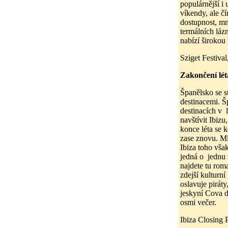
populárnější i
víkendy, ale č
dostupnost, mn
termálních láz
nabízí širokou 
Sziget Festival
Zakončení lét
Španělsko se s
destinacemi. Š
destinacích v 
navštívit Ibizu
konce léta se 
zase znovu. Mí
Ibiza toho vša
jedná o jednu 
najdete tu rom
zdejší kulturní
oslavuje piráty
jeskyní Cova d
osmi večer.
Ibiza Closing P