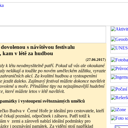
í dovolenou s návštěvou festivalu
, kam v létě za hudbou
(
27.06.2017
)
aly k létu neodmyslitelně patří. Pokud už vás ale okoukané
valy nelákají a toužíte po novém uměleckém zážitku, vyrazte
 zahraničních akcí. Za kvalitní hudbou a vystoupeními
e jezdit daleko. Zajímavý festival můžete dokonce navštívit
dovolené u moře. Přinášíme tipy na nejzajímavější hudební
, které můžete letos v létě navštívit.
 památky i vystoupení světoznámých umělců
ečko Budva v Černé Hoře je ideální pro cestovatele, kteří
é čekají poznání, odpočinek i zábavu. Patří totiž k
dám v zemi a zároveň nabízí ideální podmínky pro
ázky i poznávání památek. Za vidění stojí například