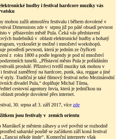
elektronické hudby i festival hardcore muziky vás
rvatsku
y mohou zažít atmosféru festivalu i během dovolené v
stival Dimensions zde v srpnu již po páté obsadí pevnost
isto v přístavním městě Pula. Čeká vás představení
tových hudebníků v oblasti elektronické hudby a bohatý
program, vyzkoušet je možné i množství workshopů.
e prostředí pevnosti, která je jedním ze čtyřiceti
zení z roku 1800 a podle legendy je pod ní množství
odzemních tunelů. „Přístavní město Pula je pořádáním
festivalů proslulé. Příznivci tvrdší muziky tak mohou v
 i festival zaměřený na hardcore, punk, ska, reggae a jiné
 styly. Tradiční je také filmový festival nebo Mezinárodní
nativních divadel Pula,“ doplňuje Michal Tůma,
editel cestovní agentury Invia, která je jedničkou na
oblasti prodeje dovolené přes internet.
tival, 30. srpna až 3. září 2017, více
zde
itkem jsou festivaly v zemích orientu
 Marrákeš je městem zábavy a své pověsti se rozhodně
prostřed saharské pouště se začátkem září koná festival
 „Tancuj někde jinde“. Komerční interprety však