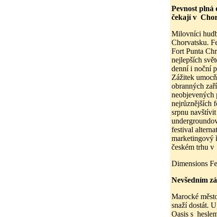
Pevnost plná 
čekají v Cho
Milovníci hudb
Chorvatsku. Fe
Fort Punta Chr
nejlepších svě
denní i noční 
Zážitek umocňuj
obranných zaří
neobjevených p
nejrůznějších 
srpnu navštívit
undergroundové
festival alter
marketingový ř
českém trhu v 
Dimensions Fes
Nevšedním záž
Marocké město
snaží dostát. U
Oasis s heslem