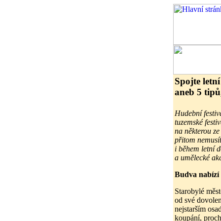
Spojte letn
aneb 5 tipů
Hudební festiv
tuzemské festi
na některou ze
přitom nemusít
i během letní 
a umělecké akce
Budva nabízí
Starobylé měst
od své dovolen
nejstarším osa
koupání, proch