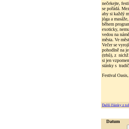
nečekejte, fest
se pořádá. Mez
aby si každý m
jóga a masáže,
během program
exoticky, nemu
vedou na náměs
města. Ve měst
Večer se vyrojí
pohodlně na je
(trhů), z nichž
si jen vzpomen
stánky s trad
Festival Oasis,
Další články z to
Datum