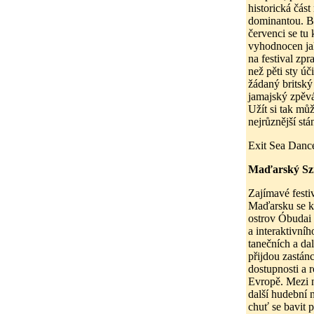
historická část
dominantou. Bu
červenci se tu 
vyhodnocen jak
na festival zpr
než pěti sty úč
žádaný britsk
jamajský zpěvá
Užít si tak můž
nejrůznější stá
Exit Sea Dance
Maďarský Szig
Zajímavé festi
Maďarsku se ka
ostrov Óbudai 
a interaktivní
tanečních a dal
přijdou zastán
dostupnosti a 
Evropě. Mezi n
další hudební 
chuť se bavit 