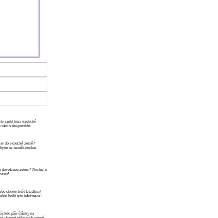
te zjistit kurz exotické
o vám s tím pomůže.
 se do exotické země?
a byste se neměli nechat
a dovolenou autem? Nechte si
cestu!
bo chcete letět letadlem?
udou hodit tyto informace!
ás kdo píše články na
í alespoň některých autorů