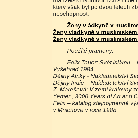
manželství Nuruddín Alí s titule
který však byl po dvou letech z
neschopnost.
Ženy vládkyně v muslims
Ženy vládkyně v muslimském s
Ženy vládkyně v muslimském s
Použité prameny:
Felix Tauer: Svět islámu – Nakladatelství
Vyšehrad 1984
Dějiny Afriky - Nakladatelství S
Dějiny Indie – Nakladatelství 
Z. Marešová: V zemi královny z
Yemen, 3000 Years of Art and Civ
Felix – katalog stejnojmenné v
v Mnichově v roce 1988