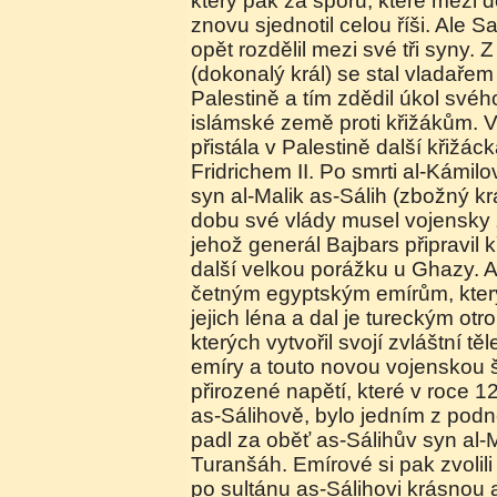
který pak za sporů, které mezi d
znovu sjednotil celou říši. Ale Sa
opět rozdělil mezi své tři syny. Z
(dokonalý král) se stal vladařem
Palestině a tím zdědil úkol svého
islámské země proti křižákům. V 
přistála v Palestině další křižá
Fridrichem II. Po smrti al-Kámilo
syn al-Malik as-Sálih (zbožný krá
dobu své vlády musel vojensky z
jehož generál Bajbars připravil
další velkou porážku u Ghazy. A
četným egyptským emírům, kter
jejich léna a dal je tureckým o
kterých vytvořil svojí zvláštní t
emíry a touto novou vojenskou 
přirozené napětí, které v roce 1
as-Sálihově, bylo jedním z podnět
padl za oběť as-Sálihův syn al-
Turanšáh. Emírové si pak zvolili
po sultánu as-Sálihovi krásnou 