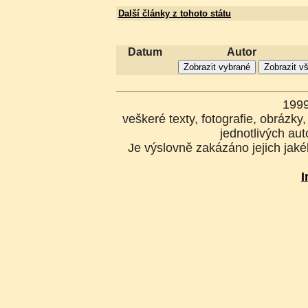
Další články z tohoto státu
Datum
Autor
199
veškeré texty, fotografie, obrázk
jednotlivých aut
Je výslovně zakázáno jejich jakék
I