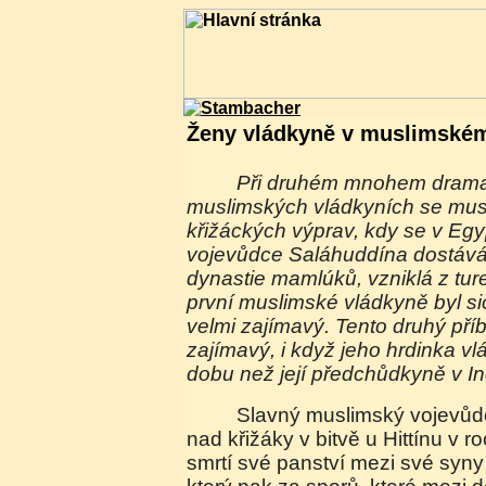
Ženy vládkyně v muslimském 
Při druhém mnohem dramatičtějším vyprávění o
muslimských vládkyních se mus
křižáckých výprav, kdy se v Egy
vojevůdce Saláhuddína dostává
dynastie mamlúků, vzniklá z tur
první muslimské vládkyně byl sice
velmi zajímavý. Tento druhý př
zajímavý, i když jeho hrdinka v
dobu než její předchůdkyně v Ind
Slavný muslimský vojevůdce Saláhuddín, vítěz
nad křižáky v bitvě u Hittínu v r
smrtí své panství mezi své syny 