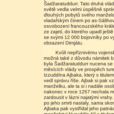
Šadžaratuddurr. Tato druhá vl
světě vedla velmi úspěšně sprá
dlouhých pobytů svého manžela 
vladařským činem po as-Sálihov
osvobození francouzského krále
ze zajetí, do kterého upadl ješt
se svými 12 000 bojovníky po v
obsazení Dimjátu.
Kvůli nepříznivému vojenskému vývoji v Sýrii a
možná také z důvodu námitek b
byla Šadžaratuddurr nucena se 
měsících vlády ve prospěch tu
Izzuddína Ajbaka, který s titulem
vedl správu říše. Ajbak si pak v
manželku, ale ta si i nadále oso
nakonec v roce 1257 nechala ma
zardousit v lázni najatými vrahy
po jeho smrti nastaly, sama sko
Ajbaka pak vystřídal jeho patnáct