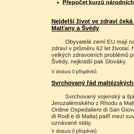
Přepočet kurzů národníc
Nejdelší život ve zdraví čeká
Malťany a Švédy
Obyvatelé zemí EU mají naději dožít se ve
zdraví v průměru 62 let životaí. 
velkých zdravotních problémů p
Švédy, nejkratší pak Slováky.
V diskusi 0 příspěvků
Svrchovaný řád maltézských 
Svrchovaný vojenský a špitální řád sv. Jana
Jeruzalémského z Rhodu a Malty
Ordine Ospedaliero di San Gio
di Rodi e di Malta) patří mezi 
uznávané státy.
V diskusi 0 příspěvků