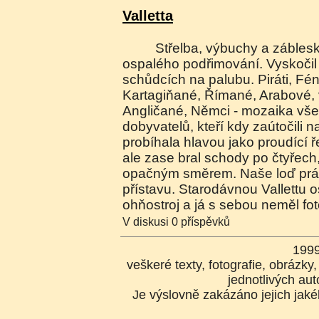
Valletta
Střelba, výbuchy a záblesky mě probraly z
ospalého podřimování. Vyskočil
schůdcích na palubu. Piráti, Fé
Kartagiňané, Římané, Arabové,
Angličané, Němci - mozaika v
dobyvatelů, kteří kdy zaútočili n
probíhala hlavou jako proudící 
ale zase bral schody po čtyřech
opačným směrem. Naše loď prá
přístavu. Starodávnou Vallettu 
ohňostroj a já s sebou neměl fot
V diskusi 0 příspěvků
199
veškeré texty, fotografie, obrázk
jednotlivých aut
Je výslovně zakázáno jejich jakék