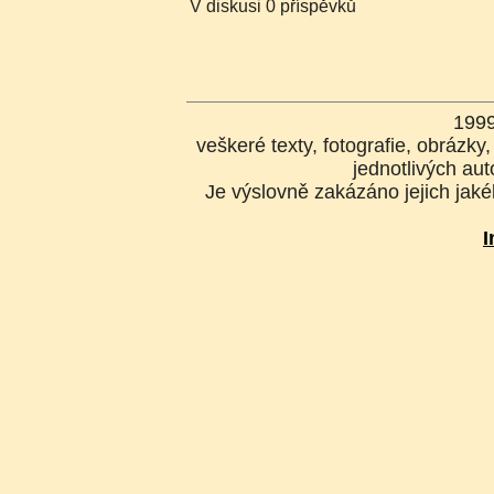
V diskusi 0 příspěvků
199
veškeré texty, fotografie, obrázk
jednotlivých aut
Je výslovně zakázáno jejich jakék
I