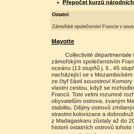
Přepočet kurzů národníc
Ostatní:
Zámořské společenství Francie v souo
Mayotte
Collectivité départmentale Mayotte je
zámořským společenstvím Franc
oceánu (13 stupňů j. š., 45 stupň
nacházející se v Mozambickém p
ze čtyř částí souostroví Komory
vlastní cestou, když se rozhodlo
Francií. Toto velmi rozumné roz
obyvatelům ostrova, zvaným Ma
stabilitu. Dějiny ostrovů zmítan
strastmi kolonizace a dobrodruž
z Madagaskaru zůstaly až do 20.
historií ostatních ostrovů tohoto