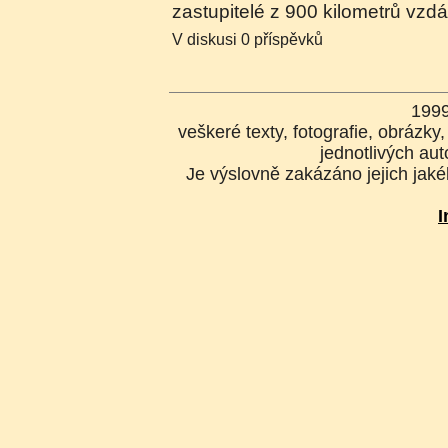
zastupitelé z 900 kilometrů vz
V diskusi 0 příspěvků
199
veškeré texty, fotografie, obrázk
jednotlivých aut
Je výslovně zakázáno jejich jakék
I