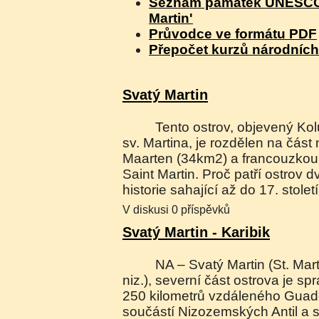
Seznam památek UNESCO 
Martin'
Průvodce ve formátu PDF
Přepočet kurzů národníc
Svatý Martin
Tento ostrov, objevený Kolumbem v den svátku
sv. Martina, je rozdělen na čás
Maarten (34km2) a francouzko
Saint Martin. Proč patří ostrov 
historie sahající až do 17. století
V diskusi 0 příspěvků
Svatý Martin - Karibik
NA – Svatý Martin (St. Martin – fr., Sint Maarten –
niz.), severní část ostrova je s
250 kilometrů vzdáleného Guadel
součástí Nizozemských Antil a sp