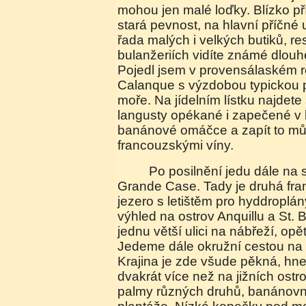
mohou jen malé loďky. Blízko př
stará pevnost, na hlavní příčné u
řada malých i velkých butiků, rest
bulanžeriích vidíte známé dlou
Pojedl jsem v provensálaském r
Calanque s výzdobou typickou 
moře. Na jídelním lístku najdet
langusty opékané i zapečené v k
banánové omáčce a zapít to můž
francouzskými víny.
Po posilnění jedu dále na sever k zátoce
Grande Case. Tady je druhá fr
jezero s letištěm pro hyddroplán
výhled na ostrov Anquillu a St.
jednu větší ulici na nábřeží, opět
Jedeme dále okružní cestou na 
Krajina je zde všude pěkná, hne
dvakrát více než na jižních ost
palmy různých druhů, banánovník