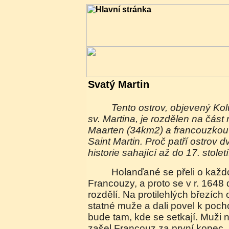
Svatý Martin
Tento ostrov, objevený Kolumbem v den svátku
sv. Martina, je rozdělen na čás
Maarten (34km2) a francouzko
Saint Martin. Proč patří ostrov 
historie sahající až do 17. století
Holanďané se přeli o každou píď půdy i s
Francouzy, a proto se v r. 1648 d
rozdělí. Na protilehlých březích 
statné muže a dali povel k poch
bude tam, kde se setkají. Muži ne
zašel Francouz za první kopec, 