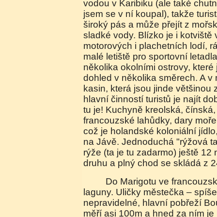
vodou v Karibiku (ale také chutn
jsem se v ní koupal), takže turis
široký pás a může přejít z mořs
sladké vody. Blízko je i kotvišt
motorových i plachetních lodí, ráj
malé letiště pro sportovní letadl
několika okolními ostrovy, které
dohled v několika směrech. A v 
kasin, která jsou jinde většinou
hlavní činností turistů je najít do
tu je! Kuchyně kreolská, čínská
francouzské lahůdky, dary moře a 
což je holandské koloniální jídlo
na Jávě. Jednoduchá "rýžová ta
rýže (ta je tu zadarmo) ještě 12
druhu a plný chod se skládá z 2
Do Marigotu ve francouzské části se jede kolem
laguny. Uličky městečka – spíše
nepravidelné, hlavní pobřeží B
měří asi 100m a hned za ním je 