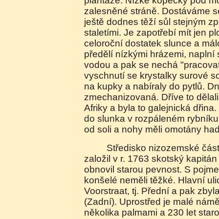
plantáže. Nízké kopečky pod 
zalesněné stráně. Dostáváme se
ještě dodnes těží sůl stejným 
staletími. Je zapotřebí mít jen p
celoroční dostatek slunce a mál
předělí nízkými hrázemi, naplní 
vodou a pak se nechá "pracovat
vyschnutí se krystalky surové so
na kupky a nabíraly do pytlů. D
zmechanizovaná. Dříve to dělali
Afriky a byla to galejnická dřina
do slunka v rozpáleném rybníku
od soli a nohy měli omotány had
Středisko nizozemské části ostrova Philipsburg
založil v r. 1763 skotský kapitán 
obnovil starou pevnost. S pojme
konšelé neměli těžké. Hlavní uli
Voorstraat, tj. Přední a pak zbyl
(Zadní). Uprostřed je malé námě
několika palmami a 230 let star