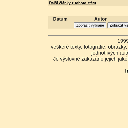
Další články z tohoto státu
Datum
Autor
199
veškeré texty, fotografie, obrázk
jednotlivých aut
Je výslovně zakázáno jejich jakék
I