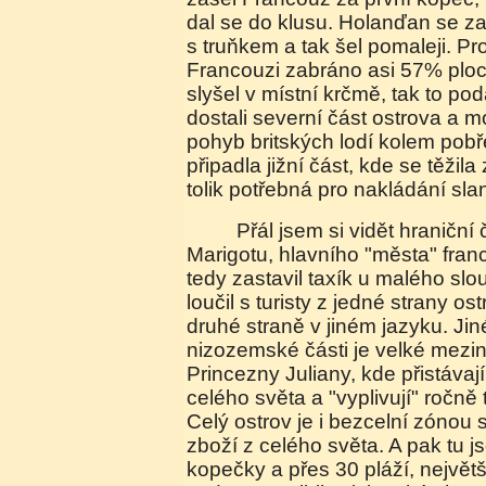
dal se do klusu. Holanďan se za
s truňkem a tak šel pomaleji. Pr
Francouzi zabráno asi 57% ploc
slyšel v místní krčmě, tak to p
dostali severní část ostrova a m
pohyb britských lodí kolem pob
připadla jižní část, kde se těžil
tolik potřebná pro nakládání sla
Přál jsem si vidět hraniční čáru. Na cestě do
Marigotu, hlavního "města" fran
tedy zastavil taxík u malého slo
loučil s turisty z jedné strany ost
druhé straně v jiném jazyku. Jin
nizozemské části je velké meziná
Princezny Juliany, kde přistávaj
celého světa a "vyplivují" ročně 
Celý ostrov je i bezcelní zónou
zboží z celého světa. A pak tu j
kopečky a přes 30 pláží, největ