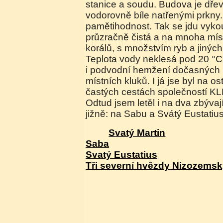
stanice a soudu. Budova je dře
vodorovně bíle natřenými prkny. 
pamětihodnost. Tak se jdu vyko
průzračně čistá a na mnoha mís
korálů, s množstvím ryb a jinýc
Teplota vody neklesá pod 20 °C
i podvodní hemžení dočasných 
místních kluků. I já jse byl na os
častých cestách společností KL
Odtud jsem letěl i na dva zbývají
jižně: na Sabu a Svátý Eustatius
Svatý Martin
Saba
Svatý Eustatius
Tři severní hvězdy Nizozemsk