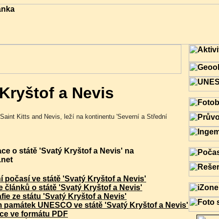
Kryštof a Nevis
Saint Kitts and Nevis, leží na kontinentu 'Severní a Střední
ce o státě 'Svatý Kryštof a Nevis' na
net
í počasí ve státě 'Svatý Kryštof a Nevis'
 článků o státě 'Svatý Kryštof a Nevis'
fie ze státu 'Svatý Kryštof a Nevis'
 památek UNESCO ve státě 'Svatý Kryštof a Nevis'
ce ve formátu PDF