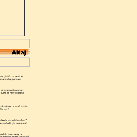
te zjistit kurz exotické
ko vám s tím pomůže.
 se do exotické země?
a byste se neměli nechat
a dovolenou autem? Nechte
ší cestu!
ebo chcete letět letadlem?
udou hodit tyto informace!
ás kdo píše články na
ní alespoň některých autorů