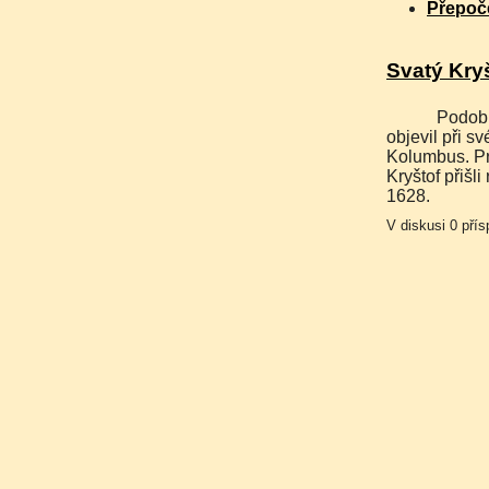
Přepoč
Svatý Kryš
Podobně jako mnoho jiných v této oblasti i tyto dva ostrovy
objevil při s
Kolumbus. Prv
Kryštof přišli
1628.
V diskusi 0 pří