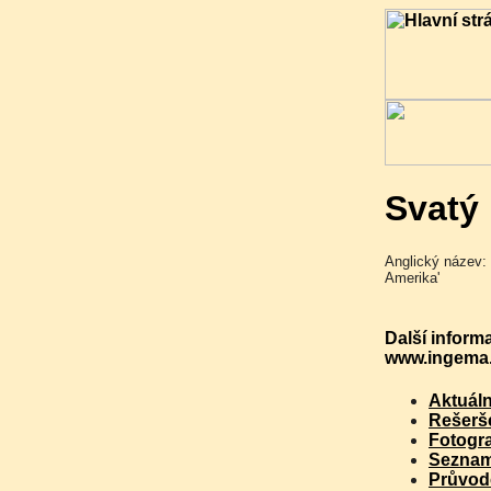
Svatý 
Anglický název: 
Amerika'
Další informa
www.ingema.
Aktuáln
Rešerše
Fotogra
Seznam
Průvod