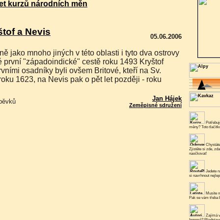
et kurzů národních měn
tof a Nevis
05.06.2006
vé první "západoindické" cestě roku 1493 Kryštof
ními osadníky byli ovšem Britové, kteří na Sv.
 roku 1623, na Nevis pak o pět let později - roku
Jan Hájek
spěvků
Zeměpisné sdružení
Potřebuje
měny? Toto tlačít
Chystáte
Zjistěte si zde, zd
naočkovat!
Jedete n
si navrhnout nejlep
Musíte n
Pak se vám třeba b
Zajímá v
Ingemě? Představe