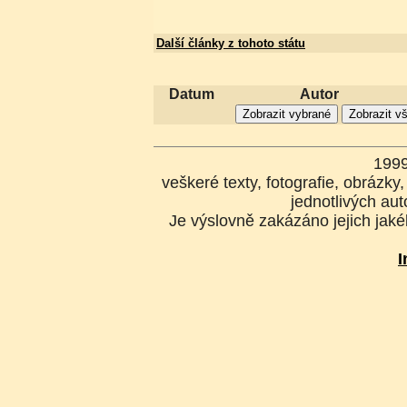
Další články z tohoto státu
Datum
Autor
199
veškeré texty, fotografie, obrázk
jednotlivých aut
Je výslovně zakázáno jejich jakék
I