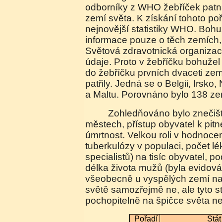
odborníky z WHO žebříček patná
zemí světa. K získání tohoto poř
nejnovější statistiky WHO. Bohu
informace pouze o těch zemích, 
Světová zdravotnická organizace
údaje. Proto v žebříčku bohužel
do žebříčku prvních dvaceti z
patřily. Jedná se o Belgii, Irsk
a Maltu. Porovnáno bylo 138 ze
Zohledňováno bylo znečištění vzduchu ve
městech, přístup obyvatel k pit
úmrtnost. Velkou roli v hodnoce
tuberkulózy v populaci, počet lé
specialistů) na tisíc obyvatel, p
délka života mužů (byla evidován
všeobecně u vyspělých zemí nad 
světě samozřejmě ne, ale tyto s
pochopitelně na špičce světa ne
Pořadí
Stá