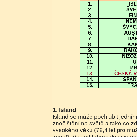
1.
IS
2.
ŠV
3.
F
4.
NĚ
5.
ŠVÝ
6.
AUS
7.
D
8.
K
9.
RA
10.
NIZ
11.
12.
IZ
13.
ČESKÁ 
14.
ŠPA
15.
FR
1. Island
Island se může pochlubit jední
znečištění na světě a také se zd
vysokého věku (78,4 let pro muž
ženy)*. Výskyt tuberkulózy je ne