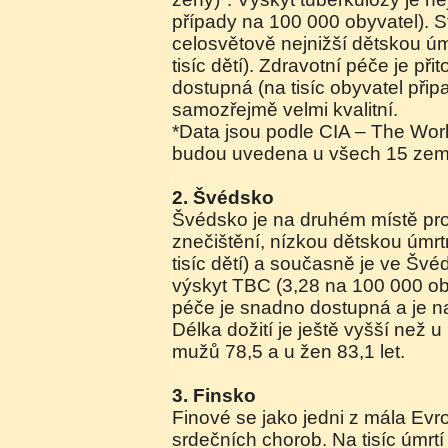
případy na 100 000 obyvatel). S
celosvětově nejnižší dětskou úm
tisíc dětí). Zdravotní péče je p
dostupná (na tisíc obyvatel přip
samozřejmě velmi kvalitní.
*Data jsou podle CIA – The Wor
budou uvedena u všech 15 zem
2. Švédsko
Švédsko je na druhém místě pro
znečištění, nízkou dětskou úmrtn
tisíc dětí) a současně je ve Švé
výskyt TBC (3,28 na 100 000 oby
péče je snadno dostupná a je n
Délka dožití je ještě vyšší než u
mužů 78,5 a u žen 83,1 let.
3. Finsko
Finové se jako jedni z mála Ev
srdečních chorob. Na tisíc úmrt