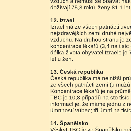
vzduch a nemusí se obávat nák
dožívají 75,3 roků, ženy 81,1 let
12. Izrael
Izrael má ze všech patnácti uv
nejzdravějších zemí druhé nejvě
vzduchu. Na druhou stranu je z
koncentrace lékařů (3,4 na tisíc
délka života obyvatel Izraele je 
let u žen.
13. Česká republika
Česká republika má nejnižší pr
ze všech patnácti zemí (u mužů 7
Koncentrace lékařů je na průmě
TBC je 10,8 případů na sto tisíc
informací je, že máme jednu z n
úmrtností vůbec; tři úmrtí na tisíc
14. Španělsko
Výskyt TBC je ve Španělsku nej