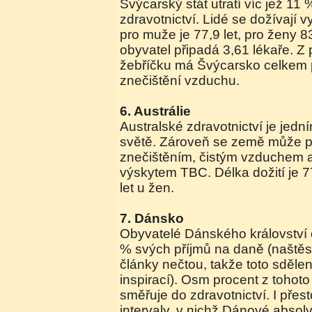
Švýcarský stát utratí víc jež 1
zdravotnictví. Lidé se dožívají
pro muže je 77,9 let, pro ženy 83,
obyvatel připadá 3,61 lékaře. Z p
žebříčku má Švýcarsko celkem 
znečištění vzduchu.
6. Austrálie
Australské zdravotnictví je jedn
světě. Zároveň se země může p
znečištěním, čistým vzduchem 
výskytem TBC. Délka dožití je 7
let u žen.
7. Dánsko
Obyvatelé Dánského království 
% svých příjmů na daně (naštěstí
články nečtou, takže toto sděle
inspirací). Osm procent z tohot
směřuje do zdravotnictví. I přes
intervaly, v nichž Dánové absolv