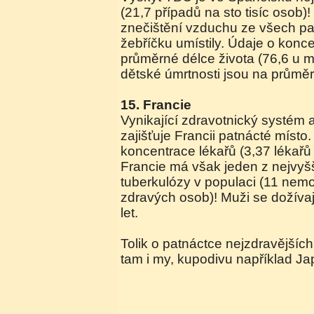
(21,7 případů na sto tisíc osob)!
znečištění vzduchu ze všech pat
žebříčku umístily. Údaje o konce
průměrné délce života (76,6 u m
dětské úmrtnosti jsou na průměr
15. Francie
Vynikající zdravotnický systém 
zajišťuje Francii patnácté místo
koncentrace lékařů (3,37 lékařů 
Francie má však jeden z nejvyš
tuberkulózy v populaci (11 nemo
zdravých osob)! Muži se dožívaj
let.
Tolik o patnáctce nejzdravějšíc
tam i my, kupodivu například J