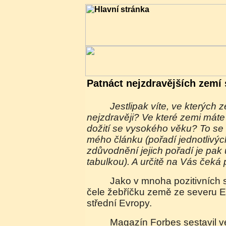
Patnáct nejzdravějších zemí 
Jestlipak víte, ve kterých zemích světa se žije
nejzdravěji? Ve které zemi máte
dožití se vysokého věku? To se 
mého článku (pořadí jednotlivých
zdůvodnění jejich pořadí je pa
tabulkou). A určitě na Vás čeká 
Jako v mnoha pozitivních statistikách jsou na
čele žebříčku země ze severu Evr
střední Evropy.
Magazín Forbes sestavil ve spolupráci s