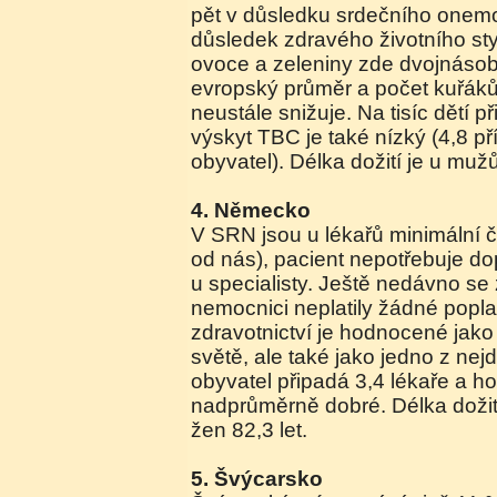
pět v důsledku srdečního onem
důsledek zdravého životního sty
ovoce a zeleniny zde dvojnáso
evropský průměr a počet kuřáků
neustále snižuje. Na tisíc dětí při
výskyt TBC je také nízký (4,8 p
obyvatel). Délka dožití je u mužů
4. Německo
V SRN jsou u lékařů minimální č
od nás), pacient nepotřebuje do
u specialisty. Ještě nedávno se 
nemocnici neplatily žádné popl
zdravotnictví je hodnocené jako
světě, ale také jako jedno z nejd
obyvatel připadá 3,4 lékaře a h
nadprůměrně dobré. Délka dožit
žen 82,3 let.
5. Švýcarsko