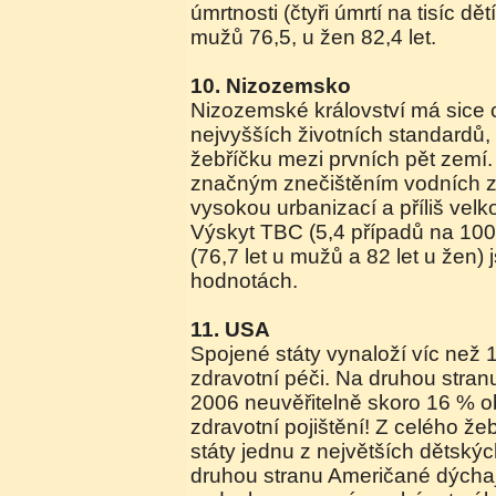
úmrtnosti (čtyři úmrtí na tisíc dětí
mužů 76,5, u žen 82,4 let.
10. Nizozemsko
Nizozemské království má sice 
nejvyšších životních standardů, 
žebříčku mezi prvních pět zemí. 
značným znečištěním vodních zd
vysokou urbanizací a příliš velk
Výskyt TBC (5,4 případů na 100 
(76,7 let u mužů a 82 let u žen
hodnotách.
11. USA
Spojené státy vynaloží víc ne
zdravotní péči. Na druhou stran
2006 neuvěřitelně skoro 16 % o
zdravotní pojištění! Z celého že
státy jednu z největších dětskýc
druhou stranu Američané dýchají