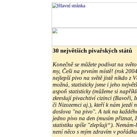
30 největších pivařských států
Konečně se můžete podívat na světo
my, Češi na prvním místě! (rok 200
nejlepší pivo na světě jistě nikdo z
možná, statisticky jsme i jeho největ
aspoň statisticky (můžeme si napříkla
zkreslují pivachtiví cizinci (Bavoři, 
či Nizozemci aj.), kteří k nám jezdí
doslova "na pivo". A tak na každéh
jedno pivo na den (musím přiznat, 
statistiku spíše "zlepšuji“). Nemám-li
není něco s mým zdravím v pořádku