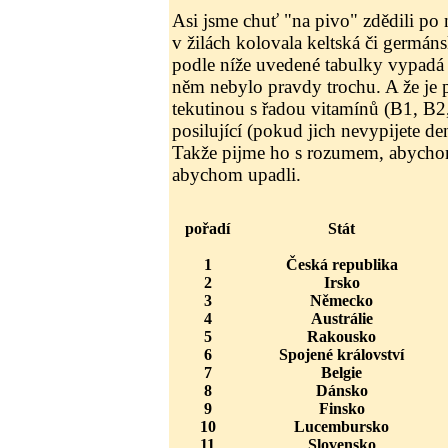
Asi jsme chuť "na pivo" zdědili po 
v žilách kolovala keltská či germán
podle níže uvedené tabulky vypadá 
něm nebylo pravdy trochu. A že je p
tekutinou s řadou vitamínů (B1, B2
posilující (pokud jich nevypijete d
Takže pijme ho s rozumem, abychom
abychom upadli.
pořadí
Stát
1
Česká republika
2
Irsko
3
Německo
4
Austrálie
5
Rakousko
6
Spojené království
7
Belgie
8
Dánsko
9
Finsko
10
Lucembursko
11
Slovensko