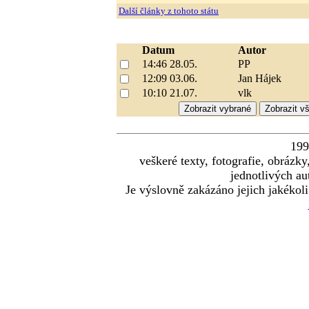
Další články z tohoto státu
Datum
Autor
14:46 28.05.
PP
12:09 03.06.
Jan Hájek
10:10 21.07.
vlk
19
veškeré texty, fotografie, obráz
jednotlivých au
Je výslovně zakázáno jejich jakékoli