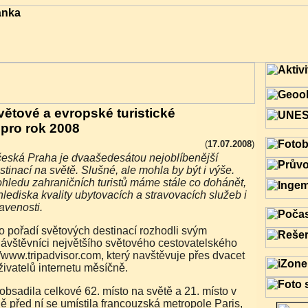
větové a evropské turistické
 pro rok 2008
(
17.07.2008
)
estinací na světě. Slušné, ale mohla by být i výše.
ohledu zahraničních turistů máme stále co dohánět,
lediska kvality ubytovacích a stravovacích služeb i
avenosti.
ávštěvníci největšího světového cestovatelského
//www.tripadvisor.com, který navštěvuje přes dvacet
živatelů internetu měsíčně.
 před ní se umístila francouzská metropole Paris,