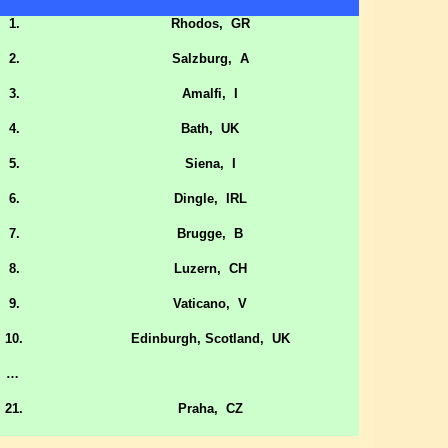
1.
Rhodos,
GR
2.
Salzburg,
A
3.
Amalfi,
I
4.
Bath,
UK
5.
Siena,
I
6.
Dingle,
IRL
7.
Brugge,
B
8.
Luzern,
CH
9.
Vaticano,
V
10.
Edinburgh, Scotland,
UK
…
21.
Praha,
CZ