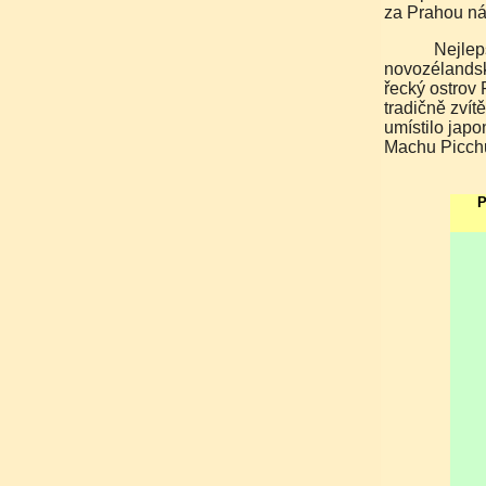
za Prahou ná
Nejlepší turistickou destinací na světě je pro rok 2008
novozélandsk
řecký ostrov 
tradičně zvít
umístilo japo
Machu Picch
P