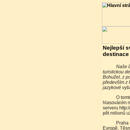
Nejlepší s
destinace
Naše česká Praha je dvaašedesátou nejoblíbenější
turistickou d
Bohužel, z p
především z h
jazykové vyb
O tomto pořadí světových destinací rozhodli svým
hlasováním n
serveru http:
pět milionů u
Praha obsadila celkové 62. místo na světě a 21. místo v
Evropě. Těsně