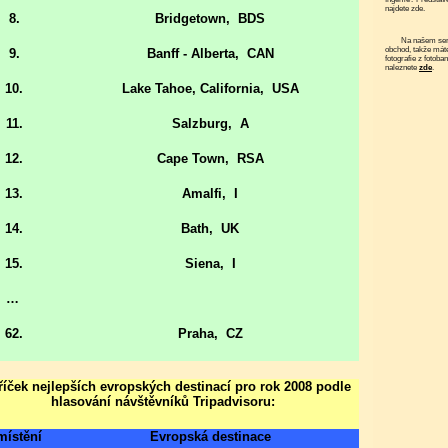
najdete zde.
8.
Bridgetown,
BDS
Na našem serveru funguje elektronický
obchod, takže mát
9.
Banff - Alberta,
CAN
fotografie z fotoba
naleznete
zde
.
10.
Lake Tahoe, California,
USA
11.
Salzburg,
A
12.
Cape Town,
RSA
13.
Amalfi,
I
14.
Bath,
UK
15.
Siena,
I
…
62.
Praha,
CZ
říček nejlepších evropských destinací pro rok 2008 podle
hlasování návštěvníků Tripadvisoru
:
ístění
Evropská destinace