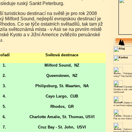
sleduje ruský Sankt Peterburg.
ý Milford Sound, nejlepší evropskou destinací je
Rhodos. Co se týče ostatních světadílů, tak tam již
ězila světoznámá místa - v Asii se na prvním místě
nské Kyoto a v Jižní Americe zvítězilo peruánské
u.
ořadí
Světová destinace
1.
Milford Sound,
NZ
Potřebuje
2.
Queenstown,
NZ
měny? Toto tlačít
3.
Philipsburg, St. Maarten,
NA
Chystáte
Zjistěte si zde, zd
naočkovat!
4.
Cayo Largo,
CUB
Jedete n
si navrhnout nejlep
5.
Rhodos,
GR
6.
Charlotte Amalie, St. Thomas, USVI
Musíte n
Pak se vám třeba b
7.
Cruz Bay - St. John,
USVI
Zajímá v
Ingemě? Představe