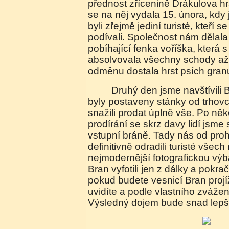
přednost zřícenině Drákulova hr
se na něj vydala 15. února, kdy 
byli zřejmě jediní turisté, kteří 
podívali. Společnost nám dělal
pobíhající fenka voříška, která 
absolvovala všechny schody až 
odměnu dostala hrst psích granu
Druhý den jsme navštívili Bran. V celé vesnici
byly postaveny stánky od trhovců
snažili prodat úplně vše. Po ně
prodírání se skrz davy lidí jsme
vstupní bráně. Tady nás od proh
definitivně odradili turisté všec
nejmodernější fotografickou v
Bran vyfotili jen z dálky a pokra
pokud budete vesnicí Bran projíž
uvidíte a podle vlastního zvážen
Výsledný dojem bude snad lepš