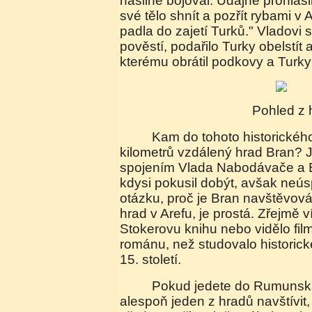
násilně bojoval. Údajně prohlás
své tělo shnít a pozřít rybami v
padla do zajetí Turků." Vladovi 
pověstí, podařilo Turky obelstít 
kterému obrátil podkovy a Turky 
Pohled z
Kam do tohoto historického příběhu zasadit 120
kilometrů vzdálený hrad Bran
spojením Vlada Nabodávače a Bra
kdysi pokusil dobýt, avšak ne
otázku, proč je Bran navštěvov
hrad v Arefu, je prostá. Zřejmě ví
Stokerovu knihu nebo vidělo fi
románu, než studovalo historic
15. století.
Pokud jedete do Rumunska a rozhodujete se
alespoň jeden z hradů navštívit,