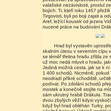
valašské nezávislosti, proslul z
bojích. Ti, kteří roku 1457 přeži
Tirgovisti, byli po boji zajati a 
Aref, ležící kousek od jezera Vi
nucené práce na budování Drák
Hrad byl vystavěn uprostřed překrásných hor na
skalním útesu v severním cípu 
se téměř třetina hradu zřítila z
už moc nedá mluvit o hradu, jak
Jediná možná cesta, jak se k ní 
1 400 schodů. Nicméně, pokud 
neodradí příkré schodiště, určitě
podívat. Po zdolání schodů přej
mostek a konečně stojíte na mís
sám ukrutný hrabě Drákula. Trad
dvou zbylých věží kdysi vyskoč
když byl hrad obléhán Turky, pr