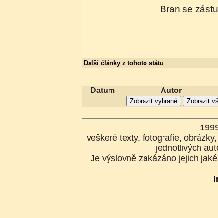
Bran se zástu
Další články z tohoto státu
Datum
Autor
199
veškeré texty, fotografie, obrázk
jednotlivých aut
Je výslovně zakázáno jejich jakék
I