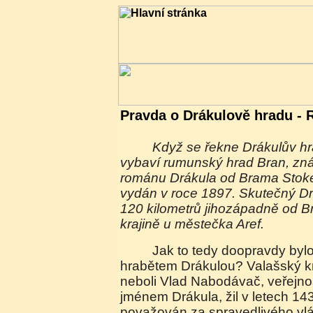
Pravda o Drákulově hradu -
Když se řekne Drákulův hrad, většině lidí se
vybaví rumunský hrad Bran, zn
románu Drákula od Brama Stoker
vydán v roce 1897. Skutečný Dr
120 kilometrů jihozápadně od B
krajině u městečka Aref.
Jak to tedy doopravdy bylo s hrady a samotným
hrabětem Drákulou? Valašský kn
neboli Vlad Nabodávač, veřejno
jménem Drákula, žil v letech 14
považován za spravedlivého vl