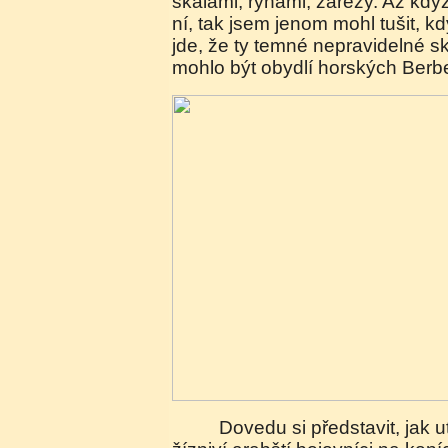
skálami, rýhami, zářezy. Až kdy
ní, tak jsem jenom mohl tušit, k
jde, že ty temné nepravidelné skv
mohlo být obydlí horských Berb
Dovedu si představit, jak utrmácení, unavení a