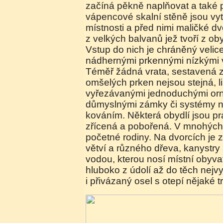
začíná pěkně naplňovat a také 
vápencové skalní stěně jsou vy
místnosti a před nimi maličké d
z velkých balvanů jež tvoří z ob
Vstup do nich je chráněný velice
nádhernými prkennými nízkými 
Téměř žádná vrata, sestavená z
omšelých prken nejsou stejná, li
vyřezávanými jednoduchými orn
důmyslnými zámky či systémy na 
kováním. Některá obydlí jsou p
zřícená a pobořená. V mnohých al
početné rodiny. Na dvorcích je 
větví a různého dřeva, kanystry
vodou, kterou nosí místní obyva
hluboko z údolí až do těch nejv
i přivázaný osel s otepí nějaké t