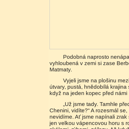
Podobná naprosto nenápadná obydlí, ale
vyhloubená v zemi si zase Berbe
Matmaty.
Vyjeli jsme na plošinu mezi vysokými skalními
útvary, pustá, hnědobílá krajina 
když na jeden kopec před námi u
„Už jsme tady. Tamhle před námi je vesnice –
Chenini, vidíte?“ A rozesmál se, 
nevidíme. Ať jsme napínali zrak 
jen velkou vápencovou horu s r