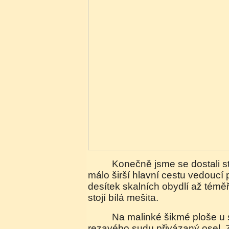
Konečně jsme se dostali strmými stezkami na o
málo širší hlavní cestu vedoucí 
desítek skalních obydlí až témě
stojí bílá mešita.
Na malinké šikmé ploše u skály byl u starého
rezavého sudu přivázaný osel. Z