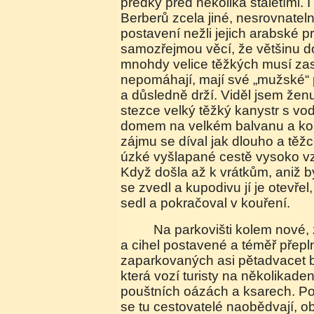
předky před několika staletími. 
Berberů zcela jiné, nesrovnatel
postavení nežli jejich arabské pr
samozřejmou věcí, že většinu d
mnohdy velice těžkých musí zast
nepomáhají, mají své „mužské“ 
a důsledně drží. Viděl jsem žen
stezce velký těžký kanystr s vod
domem na velkém balvanu a kouř
zájmu se díval jak dlouho a těžc
úzké vyšlapané cestě vysoko vz
Když došla až k vrátkům, aniž by
se zvedl a kupodivu jí je otevřel
sedl a pokračoval v kouření.
Na parkovišti kolem nové, z červených kamenů
a cihel postavené a téměř přepl
zaparkovaných asi pětadvacet bí
která vozí turisty na několikaden
pouštních oázách a ksarech. Po
se tu cestovatelé naobědvají, obč