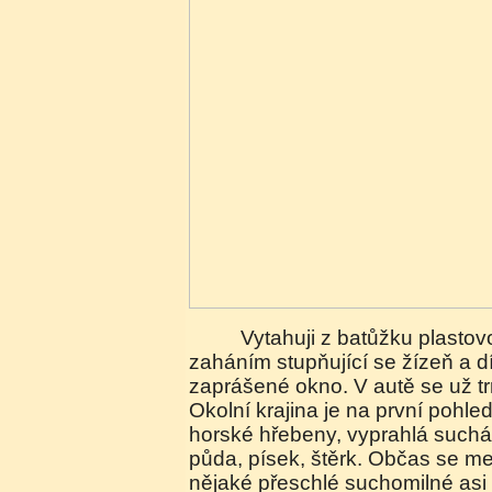
Vytahuji z batůžku plastovou láhev s vodu a
zaháním stupňující se žízeň a d
zaprášené okno. V autě se už t
Okolní krajina je na první pohle
horské hřebeny, vyprahlá suchá 
půda, písek, štěrk. Občas se mez
nějaké přeschlé suchomilné asi