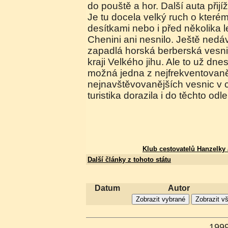
do pouště a hor. Další auta přijížd
Je tu docela velký ruch o které
desítkami nebo i před několika 
Chenini ani nesnilo. Ještě ned
zapadlá horská berberská vesni
kraji Velkého jihu. Ale to už dnes
možná jedna z nejfrekventovaně
nejnavštěvovanějších vesnic v 
turistika dorazila i do těchto odl
Klub cestovatelů Hanzelky
Další články z tohoto státu
Datum
Autor
199