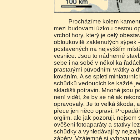
Procházíme kolem kamenných zdí a stoupáme
mezi budovami úzkou cestou op
vrchol hory, který je celý obes
obloukovitě zaklenutých sýpek -
postavených na nejvyšším místě
vesnice. Jsou to nádherné stav
sebe i na sobě v několika řadác
prastarými původními vrátky a d
kováním. A se spletí miniaturní
schůdků vedoucích ke každé jed
skladišti potravin. Mnohé jsou 
není vidět, že by se nějak rekon
opravovaly. Je to velká škoda,
přece jen něco opraví. Propadá
orgiím, ale jak pozoruji, nejse
ověšeni fotoaparáty a stativy l
schůdky a vyhledávají ty nejzaj
záběry. Vzájemně si vyhovujem