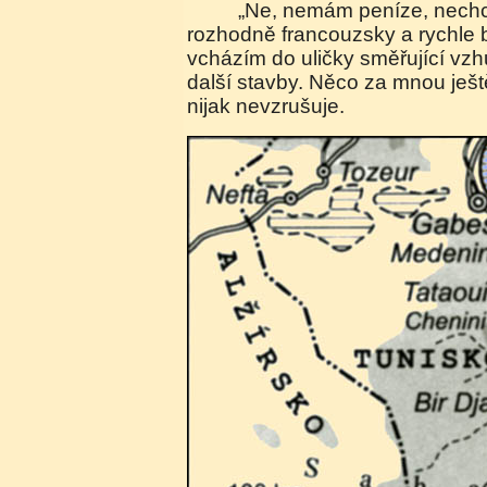
„Ne, nemám peníze, nechci nic kupovat“, říkám
rozhodně francouzsky a rychle 
vcházím do uličky směřující vz
další stavby. Něco za mnou ještě
nijak nevzrušuje.