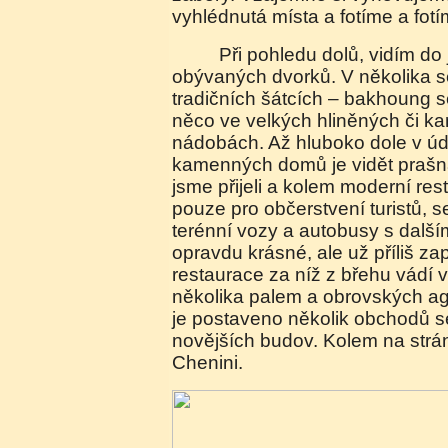
vyhlédnutá místa a fotíme a fo
Při pohledu dolů, vidím do jednotlivých prostých
obývaných dvorků. V několika se
tradičních šátcích – bakhoung se
něco ve velkých hliněných či 
nádobách. Až hluboko dole v úd
kamenných domů je vidět prašná 
jsme přijeli a kolem moderní re
pouze pro občerstvení turistů, s
terénní vozy a autobusy s dalšími
opravdu krásné, ale už příliš za
restaurace za níž z břehu vádí v
několika palem a obrovských ag
je postaveno několik obchodů s
novějších budov. Kolem na strán
Chenini.