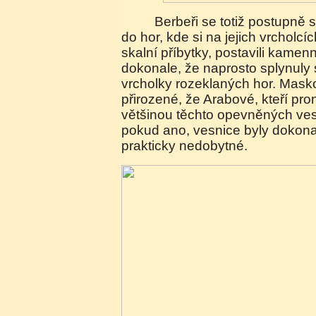
Berbeři se totiž postupně stáhli z rovin a pouští
do hor, kde si na jejich vrcholcí
skalní příbytky, postavili kame
dokonale, že naprosto splynuly
vrcholky rozeklaných hor. Masko
přirozené, že Arabové, kteří proni
většinou těchto opevněných vesn
pokud ano, vesnice byly dokon
prakticky nedobytné.