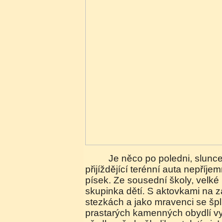
Je něco po poledni, slunce nemilosrdně pálí a
přijíždějící terénní auta nepříjem
písek. Ze sousední školy, velké
skupinka dětí. S aktovkami na z
stezkách a jako mravenci se šp
prastarých kamenných obydlí vy