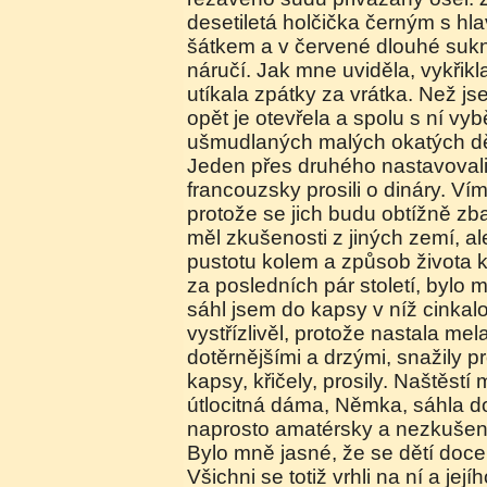
desetiletá holčička černým s h
šátkem a v červené dlouhé sukni
náručí. Jak mne uviděla, vykřikl
utíkala zpátky za vrátka. Než j
opět je otevřela a spolu s ní vyb
ušmudlaných malých okatých dě
Jeden přes druhého nastavovali
francouzsky prosili o dináry. Ví
protože se jich budu obtížně z
měl zkušenosti z jiných zemí, al
pustotu kolem a způsob života 
za posledních pár století, bylo m
sáhl jsem do kapsy v níž cinkal
vystřízlivěl, protože nastala mela
dotěrnějšími a drzými, snažily 
kapsy, křičely, prosily. Naštěstí
útlocitná dáma, Němka, sáhla d
naprosto amatérsky a nezkušen
Bylo mně jasné, že se dětí doce
Všichni se totiž vrhli na ní a její