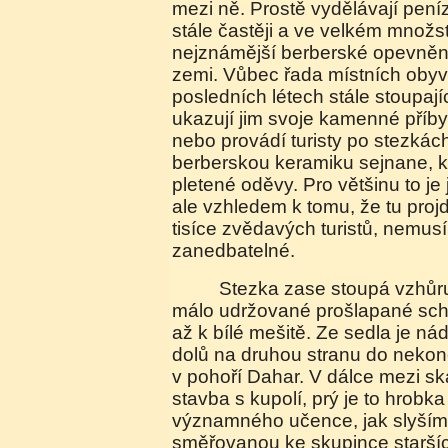
mezi ně. Prostě vydělávají peníze
stále častěji a ve velkém množstv
nejznámější berberské opevněn
zemi. Vůbec řada místních obyv
posledních létech stále stoupajíc
ukazují jim svoje kamenné příbyt
nebo provádí turisty po stezkách
berberskou keramiku sejnane, 
pletené oděvy. Pro většinu to je 
ale vzhledem k tomu, že tu proj
tisíce zvědavých turistů, nemusí
zanedbatelné.
Stezka zase stoupá vzhůru, přechází v dlouhé
málo udržované prošlapané sch
až k bílé mešitě. Ze sedla je n
dolů na druhou stranu do neko
v pohoří Dahar. V dálce mezi sk
stavba s kupolí, prý je to hrob
významného učence, jak slyší
směřovanou ke skupince starší