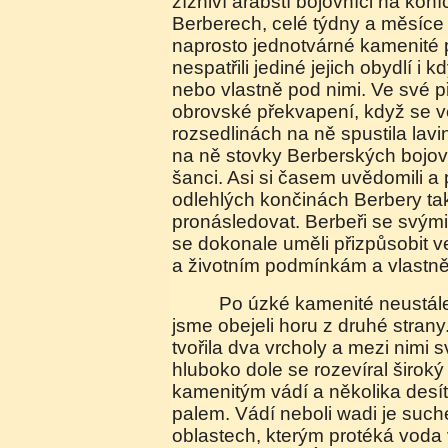
žízniví arabští bojovníci na koní
Berberech, celé týdny a měsíce
naprosto jednotvárné kamenité p
nespatřili jediné jejich obydlí i k
nebo vlastně pod nimi. Ve své př
obrovské překvapení, když se v
rozsedlinách na ně spustila lavi
na ně stovky Berberských bojov
šanci. Asi si časem uvědomili a p
odlehlých končinách Berbery ta
pronásledovat. Berbeři se svým
se dokonale uměli přizpůsobit v
a životním podmínkám a vlastně
Po úzké kamenité neustále se klikatící silničce
jsme obejeli horu z druhé stran
tvořila dva vrcholy a mezi nimi sv
hluboko dole se rozevíral širok
kamenitým vádí a několika des
palem. Vádí neboli wadi je suché
oblastech, kterým protéká voda