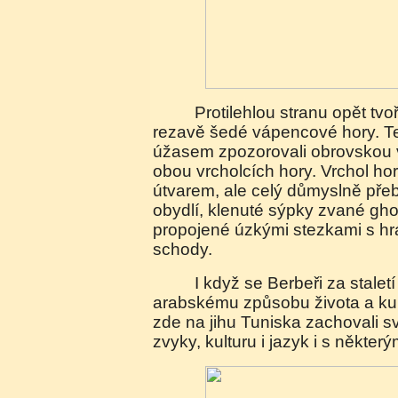
Protilehlou stranu opět tvořily vysoké skalnaté
rezavě šedé vápencové hory. Te
úžasem zpozorovali obrovskou 
obou vrcholcích hory. Vrchol ho
útvarem, ale celý důmyslně pře
obydlí, klenuté sýpky zvané ghor
propojené úzkými stezkami s h
schody.
I když se Berbeři za staletí úplně přizpůsobili
arabskému způsobu života a kult
zde na jihu Tuniska zachovali s
zvyky, kulturu i jazyk i s některý