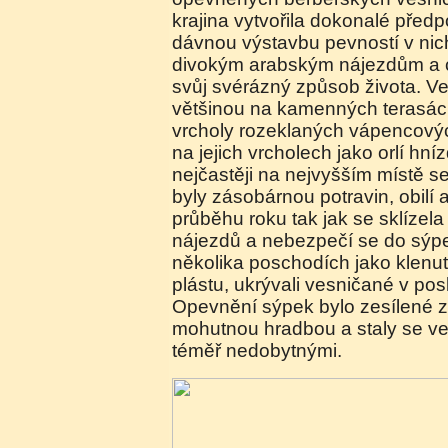
krajina vytvořila dokonalé předp
dávnou výstavbu pevností v nich
divokým arabským nájezdům a ch
svůj svérázný způsob života. V
většinou na kamenných terasách
vrcholy rozeklaných vápencový
na jejich vrcholech jako orlí hní
nejčastěji na nejvyšším místě se
byly zásobárnou potravin, obilí 
průběhu roku tak jak se sklízel
nájezdů a nebezpečí se do sýpe
několika poschodích jako klenu
plástu, ukrývali vesničané v pos
Opevnění sýpek bylo zesílené 
mohutnou hradbou a staly se ve
téměř nedobytnými.