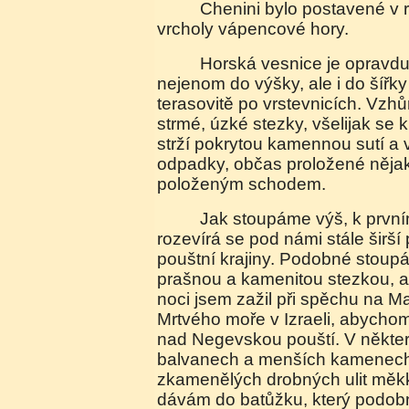
Chenini bylo postavené v roce 1143 mezi dvěma
vrcholy vápencové hory.
Horská vesnice je opravdu velká, rozkládá se
nejenom do výšky, ale i do šířk
terasovitě po vrstevnicích. Vzh
strmé, úzké stezky, všelijak se k
strží pokrytou kamennou sutí a
odpadky, občas proložené něj
položeným schodem.
Jak stoupáme výš, k prvním kamenným obydlím,
rozevírá se pod námi stále širší
pouštní krajiny. Podobné stoup
prašnou a kamenitou stezkou, a
noci jsem zažil při spěchu na 
Mrtvého moře v Izraeli, abychom
nad Negevskou pouští. V někt
balvanech a menších kamenech 
zkamenělých drobných ulit měkk
dávám do batůžku, který podob