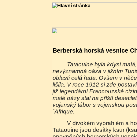
Berberská horská vesnice Ch
Tataouine byla kdysi malá, naprosto
nevýznamná oáza v jižním Tunisk
oblasti celá řada. Ovšem v něč
lišila. V roce 1912 si zde postav
již legendární Francouzské cizin
malé oázy stal na příští desetile
vojenský tábor s vojenskou pos
´Afrique.
V divokém vyprahlém a hornatém okolí
Tataouine jsou desítky ksur (ksar 
opevněných berberských vesnic