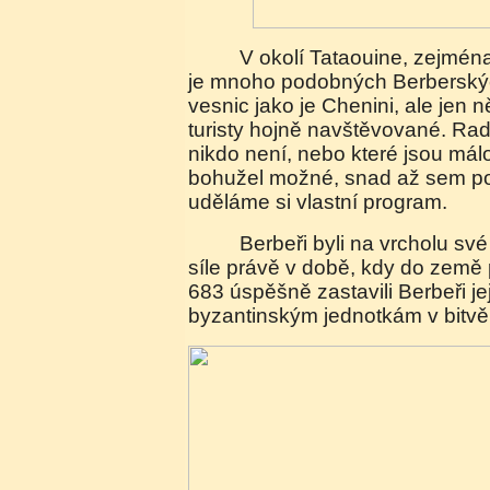
V okolí Tataouine, zejména jižněji v Djebel Abiot
je mnoho podobných Berbersk
vesnic jako je Chenini, ale jen n
turisty hojně navštěvované. Radě
nikdo není, nebo které jsou má
bohužel možné, snad až sem p
uděláme si vlastní program.
Berbeři byli na vrcholu své vojenské a politické
síle právě v době, kdy do země 
683 úspěšně zastavili Berbeři jej
byzantinským jednotkám v bitvě