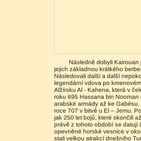
Následně dobyli Kairouan jež se stal do roku 689
jejich základnou krátkého berbe
Následovali další a další nepokoj
legendární vdova po kmenovém 
Alžírsku Al - Kahena, která v čel
roku 695 Hassana bin Nooman 
arabské armády až ke Gabésu. Ar
roce 707 v bitvě u El – Jemu. P
jak 250 let bojů, které skončili a
právě z tohoto období se datují 
opevněné horské vesnice v okolí
stali velkou atrakcí dnešního Tu