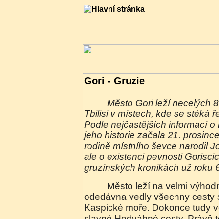
Gori - Gruzie
Město Gori leží necelých 80 km na západ od
Tbilisi v místech, kde se stéká ř
Podle nejčastějších informací o
jeho historie začala 21. prosinc
rodině místního ševce narodil Jo
ale o existenci pevnosti Gorisci
gruzínských kronikách už roku 
Město leží na velmi výhodném místě, kudy
odedávna vedly všechny cesty s
Kaspické moře. Dokonce tudy ve
slavné Hedvábné cesty. Právě t