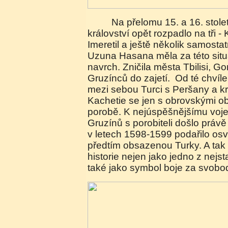
Na přelomu 15. a 16. století se gruzínské
království opět rozpadlo na tři - 
Imeretil a ještě několik samosta
Uzuna Hasana měla za této sit
navrch. Zničila města Tbilisi, Go
Gruzínců do zajetí.
Od té chvíle
mezi sebou Turci s Peršany a krá
Kachetie se jen s obrovskými ob
porobě. K nejúspěšnějšímu voj
Gruzínů s porobiteli došlo právě
v letech 1598-1599 podařilo osv
předtím obsazenou Turky. A tak
historie nejen jako jedno z nejst
také jako symbol boje za svobod