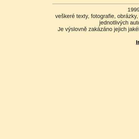
199
veškeré texty, fotografie, obrázk
jednotlivých aut
Je výslovně zakázáno jejich jakék
I