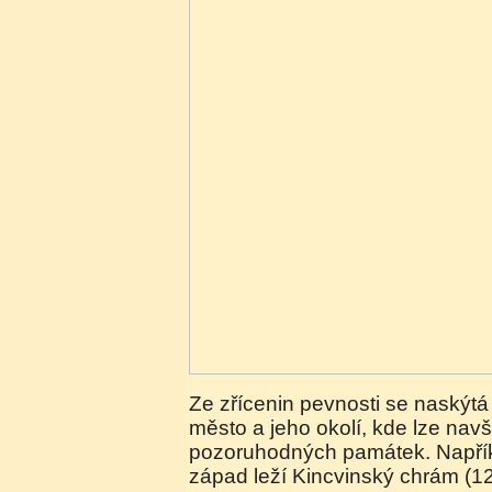
Ze zřícenin pevnosti se naskýt
město a jeho okolí, kde lze navšt
pozoruhodných památek. Napří
západ leží Kincvinský chrám (12. 