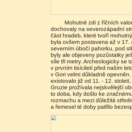
Mohutné zdi z říčních valounů a cihel se nejlépe
dochovaly na severozápadní str
část hradeb, které tvoří mohutn
byla ovšem postavena až v 17. a
severním úbočí pahorku, pod s
byly ale objeveny pozůstatky ješ
síle tři metry. Archeologicky se ta
v prvním tisíciletí před naším l
v Gori velmi důkladně opevněn.
existovalo již od 11. - 12. stolet
Gruzie prožívala nejskvělejší ob
to doba, kdy došlo ke značné
rozmachu a mezi důležitá střed
a řemesel té doby patřilo bezesp