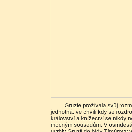
Gruzie prožívala svůj rozmach vždy když byla
jednotná, ve chvíli kdy se rozd
království a knížectví se nikdy 
mocným sousedům. V osmdesátýc
uvrhly Gruzii do bídy Tímúrovy 