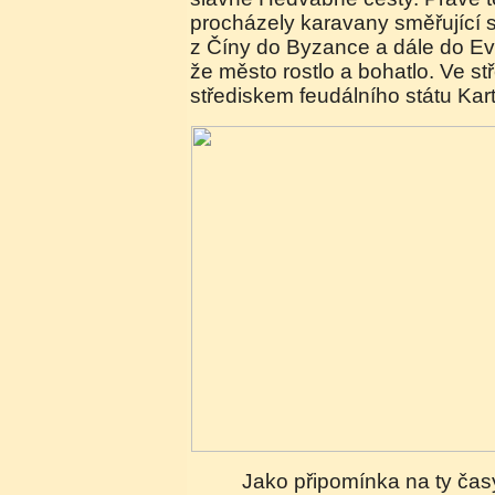
procházely karavany směřující
z Číny do Byzance a dále do Evr
že město rostlo a bohatlo. Ve st
střediskem feudálního státu Kartl
Jako připomínka na ty časy se ve středu města