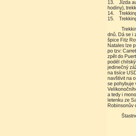
13. Jízda au
hodiny), trek
14. Trekking
15. Trekking
Trekking v NP Torres del Paine se dá prodloužit až na 7
dnů. Dá se i 
špice Fitz Ro
Natales lze 
po tzv: Carre
zpět do Puert
podél chilský
jedinečný záž
na tisíce USD
navštívit na 
se pohybuje 
Velikonočníh
a tedy i mono
letenku ze Sa
Robinsonův o
Štast