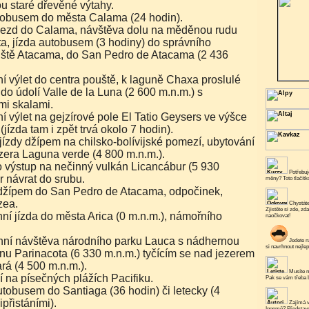
u staré dřevěné výtahy.
obusem do města Calama (24 hodin).
ezd do Calama, návštěva dolu na měděnou rudu
, jízda autobusem (3 hodiny) do správního
uště Atacama, do San Pedro de Atacama (2 436
 výlet do centra pouště, k laguně Chaxa proslulé
o údolí Valle de la Luna (2 600 m.n.m.) s
i skalami.
 výlet na gejzírové pole El Tatio Geysers ve výšce
(jízda tam i zpět trvá okolo 7 hodin).
ízdy džípem na chilsko-bolívijské pomezí, ubytování
ezera Laguna verde (4 800 m.n.m.).
 výstup na nečinný vulkán Licancábur (5 930
Potřebuje
r návrat do srubu.
měny? Toto tlačít
džípem do San Pedro de Atacama, odpočinek,
zea.
Chystáte
Zjistěte si zde, zd
í jízda do města Arica (0 m.n.m.), námořního
naočkovat!
ní návštěva národního parku Lauca s nádhernou
Jedete n
si navrhnout nejlep
ánu Parinacota (6 330 m.n.m.) tyčícím se nad jezerem
á (4 500 m.n.m.).
Musíte n
na písečných plážích Pacifiku.
Pak se vám třeba b
tobusem do Santiaga (36 hodin) či letecky (4
přistáními).
Zajímá v
Ingemě? Představe