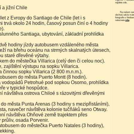
najdete zde.
í a jižní Chile
Na našem serveru funguje elektronický
obchod, takže mát
fotografie z fotoba
naleznete
zde
.
i trvá okolo 24 hodin, časový posun činí o 4 hodiny
).
slunného Santiaga, ubytování, základní prohlídka
.
dvě hodiny jízdy autobusem vzdáleného města
Leží na břehu oceánu na strmých skalnatých útesech,
u staré dřevěné výtahy.
em do městečka Villarica (celý den či celou noc).
 zajištění výstupu na sopku Villarica.
 činnou sopku Villarica (2 800 m.n.m.).
obusem do města Puerto Montt (8 hodin).
 vodopádů Petrohué pod sopkou Osorno, prohlídka
eře v typické hospůdce.
 návštěva ostrova Chiloé s rázovitými dřevěnými
do města Punta Arenas (3 hodiny s mezipřistáními),
sta, navečer návštěva kolonie tučňáků seno Otway.
ní návštěva Ohňové země trajektem přes
průliv, osada Porvenir.
tobusem do městečka Puerto Natales (3 hodiny),
rekking.