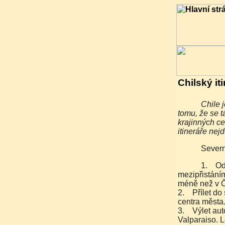
Chilský it
Chile je krásná a geograficky velmi rozdílná země. Díky
tomu, že se t
krajinných ce
itineráře nejd
Sever
1. Odlet z Evropy do Santiago de Chile (let i s
mezipřistáním
méně než v Č
2. Přílet do 
centra města
3. Výlet aut
Valparaiso. 