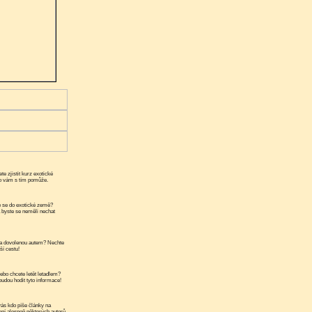
te zjistit kurz exotické
ko vám s tím pomůže.
 se do exotické země?
a byste se neměli nechat
a dovolenou autem? Nechte
ší cestu!
ebo chcete letět letadlem?
udou hodit tyto informace!
ás kdo píše články na
ní alespoň některých autorů