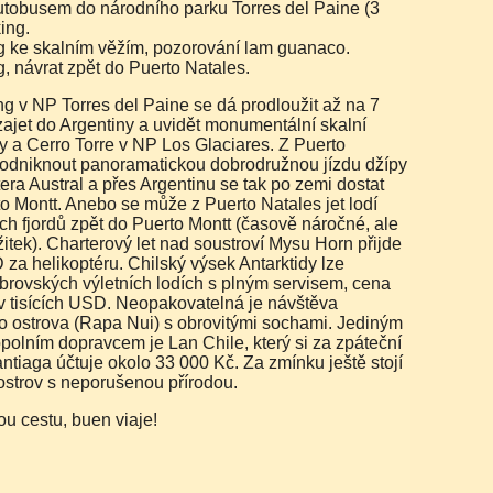
tobusem do národního parku Torres del Paine (3
king.
 ke skalním věžím, pozorování lam guanaco.
, návrat zpět do Puerto Natales.
zajet do Argentiny a uvidět monumentální skalní
y a Cerro Torre v NP Los Glaciares. Z Puerto
podniknout panoramatickou dobrodružnou jízdu džípy
tera Austral a přes Argentinu se tak po zemi dostat
o Montt. Anebo se může z Puerto Natales jet lodí
ch fjordů zpět do Puerto Montt (časově náročné, ale
itek). Charterový let nad soustroví Mysu Horn přijde
 za helikoptéru. Chilský výsek Antarktidy lze
obrovských výletních lodích s plným servisem, cena
v tisících USD. Neopakovatelná je návštěva
o ostrova (Rapa Nui) s obrovitými sochami. Jediným
polním dopravcem je Lan Chile, který si za zpáteční
ntiaga účtuje okolo 33 000 Kč. Za zmínku ještě stojí
strov s neporušenou přírodou.
nou cestu, buen viaje!