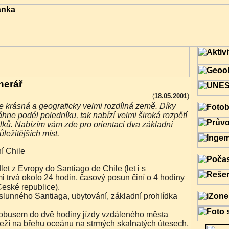
inerář
(
18.05.2001
)
áhne podél poledníku, tak nabízí velmi široká rozpětí
lků. Nabízím vám zde pro orientaci dva základní
ůležitějších míst.
ní Chile
i trvá okolo 24 hodin, časový posun činí o 4 hodiny
eské republice).
slunného Santiaga, ubytování, základní prohlídka
.
obusem do dvě hodiny jízdy vzdáleného města
Leží na břehu oceánu na strmých skalnatých útesech,