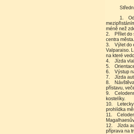
Středn
1. Odlet z Evropy do Santiago de Chile (let i s
mezipřistáním
méně než zde
2. Přílet do 
centra města
3. Výlet do 
Valparaiso. 
na které vedo
4. Jízda vlak
5. Orientace,
6. Výstup na
7. Jízda aut
8. Návštěva
přístavu, več
9. Celodenní
kostelíky.
10. Letecky 
prohlídka mě
11. Celoden
Magalhaesův 
12. Jízda au
příprava na t