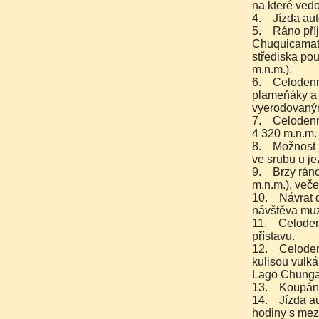
na které vedo
4. Jízda aut
5. Ráno příj
Chuquicamata
střediska po
m.n.m.).
6. Celodenní
plameňáky a d
vyerodovaným
7. Celodenní
4 320 m.n.m. 
8. Možnost j
ve srubu u j
9. Brzy ráno
m.n.m.), veče
10. Návrat 
návštěva mu
11. Celodenn
přístavu.
12. Celoden
kulisou vulk
Lago Chungar
13. Koupání 
14. Jízda au
hodiny s mezi