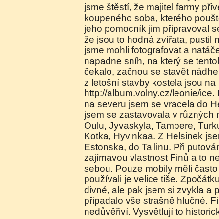
jsme štěstí, že majitel farmy při
koupeného soba, kterého poušt
jeho pomocník jim připravoval s
že jsou to hodná zvířata, pustil
jsme mohli fotografovat a natáč
napadne sníh, na který se tento
čekalo, začnou se stavět nádher
z letošní stavby kostela jsou na
http://album.volny.cz/leonie/ice
na severu jsem se vracela do He
jsem se zastavovala v různých 
Oulu, Jyvaskyla, Tampere, Turku
Kotka, Hyvinkaa. Z Helsinek jsem
Estonska, do Tallinu. Při putov
zajímavou vlastnost Finů a to 
sebou. Pouze mobily měli často 
používali je velice tiše. Zpočátk
divné, ale pak jsem si zvykla a
připadalo vše strašně hlučné. Fi
nedůvěřiví. Vysvětlují to histor