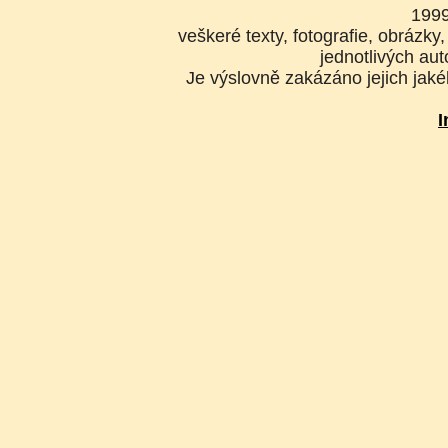
199
veškeré texty, fotografie, obrázk
jednotlivých aut
Je výslovně zakázáno jejich jakék
I