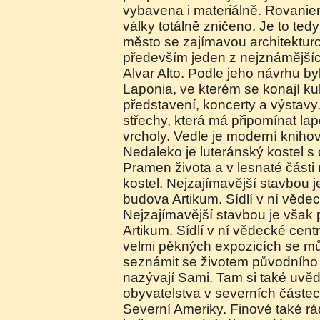
vybavena i materiálně. Rovaniem
války totálně zničeno. Je to te
město se zajímavou architekturo
především jeden z nejznámějších
Alvar Alto. Podle jeho návrhu b
Laponia, ve kterém se konají kul
představení, koncerty a výstavy.
střechy, která má připomínat la
vrcholy. Vedle je moderní kniho
Nedaleko je luteránský kostel s 
Pramen života a v lesnaté části
kostel. Nejzajímavější stavbou 
budova Artikum. Sídlí v ní vědec
Nejzajímavější stavbou je však
Artikum. Sídlí v ní vědecké ce
velmi pěkných expozicích se m
seznámit se životem původního o
nazývají Sami. Tam si také uv
obyvatelstva v severních částec
Severní Ameriky. Finové také rá