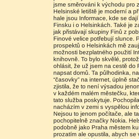
jsme směrováni k východu pro z
Helsinské letiště je moderní a př
hale jsou Informace, kde se dají
Finsku i o Helsinkách. Také je 
jak přistávají skupiny Finů z pob
Finové velice potřebují slunce. P
prospektů o Helsinkách mě zauj
možnosti bezplatného použití In
knihovně. To bylo skvělé, proto
ohlásit, že už jsem na cestě do
napsat domů. Ta půlhodinka, na 
“časovky” na internet, úplně stač
zjistila, že to není výsadou jen
v každém malém městečku, kter
tato služba poskytuje. Pochopil
nacházím v zemi s vyspělou inf
Nejsou to jenom počítače, ale ta
pochopitelně značky Nokia. Hels
podobně jako Praha městem kult
prozatím ale opustila, abych se 