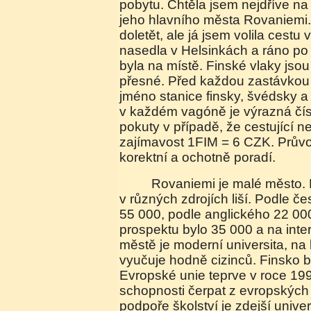
pobytu. Chtěla jsem nejdříve n
jeho hlavního města Rovaniemi.
doletět, ale já jsem volila cestu
nasedla v Helsinkách a ráno po
byla na místě. Finské vlaky jsou
přesné. Před každou zastávko
jméno stanice finsky, švédsky a
v každém vagóně je výrazná čísl
pokuty v případě, že cestující 
zajímavost 1FIM = 6 CZK. Průvo
korektní a ochotně poradí.
Rovaniemi je malé město. Počty obyvatel se
v různých zdrojích liší. Podle 
55 000, podle anglického 22 00
prospektu bylo 35 000 a na inte
městě je moderní universita, na 
vyučuje hodně cizinců. Finsko by
Evropské unie teprve v roce 199
schopnosti čerpat z evropských
podpoře školství je zdejší univer