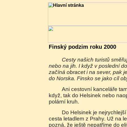
Finský podzim roku 2000
Cesty našich turistů směřují nejčastěji na západ
nebo na jih. I když v poslední 
začíná obracet i na sever, pak 
do Norska. Finsko se jako cíl o
Ani cestovní kanceláře tam většinou nejezdi, a
když, tak do Helsinek nebo nao
polární kruh.
Do Helsinek je nejrychlejší a nejpohodlnější
cesta letadlem z Prahy. Už na le
pozná, že ještě nepatříme do eli