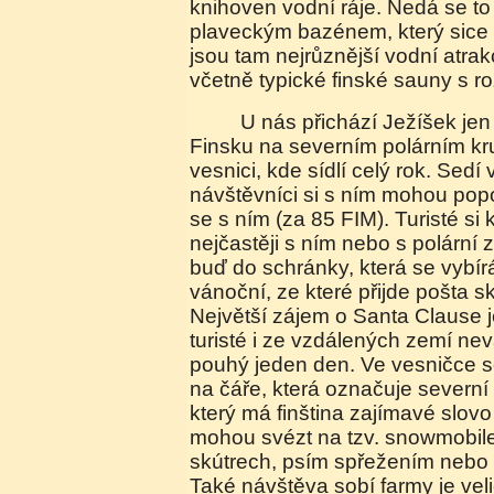
knihoven vodní ráje. Nedá se to
plaveckým bazénem, který sice tv
jsou tam nejrůznější vodní atrak
včetně typické finské sauny s 
U nás přichází Ježíšek jen jednou v roce. Ve
Finsku na severním polárním k
vesnici, kde sídlí celý rok. Sed
návštěvníci si s ním mohou popo
se s ním (za 85 FIM). Turisté si
nejčastěji s ním nebo s polární 
buď do schránky, která se vybír
vánoční, ze které přijde pošta 
Největší zájem o Santa Clause 
turisté i ze vzdálených zemí nevá
pouhý jeden den. Ve vesničce s
na čáře, která označuje severní 
který má finština zajímavé slov
mohou svézt na tzv. snowmobil
skútrech, psím spřežením nebo
Také návštěva sobí farmy je vel