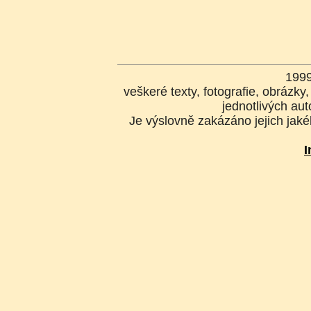
199
veškeré texty, fotografie, obrázk
jednotlivých aut
Je výslovně zakázáno jejich jakék
I