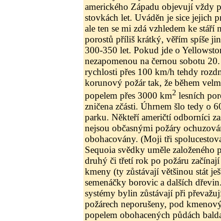
amerického Západu objevují vždy po
stovkách let. Uváděn je sice jejich p
ale ten se mi zdá vzhledem ke stář
porostů příliš krátký, věřím spíše jin
300-350 let. Pokud jde o Yellowsto
nezapomenou na černou sobotu 20. 
rychlosti přes 100 km/h tehdy rozd
korunový požár tak, že během velmi
2
popelem přes 3000 km
lesních por
zničena zčásti. Úhrnem šlo tedy o 
parku. Někteří američtí odborníci zas
nejsou občasnými požáry ochuzová
obohacovány. (Moji tři spolucestov
Sequoia svědky uměle založeného po
druhý či třetí rok po požáru začína
kmeny (ty zůstávají většinou stát ješ
semenáčky borovic a dalších dřevin
systémy bylin zůstávají při převažu
požárech neporušeny, pod kmenový
popelem obohacených půdách balda