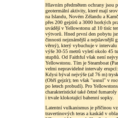
Hlavním předmětem ochrany jsou pr
geotermální aktivity, které mají sr
na Islandu, Novém Zélandu a Kamč
přes 200 gejzírů a 3000 horkých pr
uvádějí v Yellowstonu až 10 tisíc t
výtvorů. Hned první den pobytu js
činnosti nejznámější a nejslavnější g
věrný), který vybuchuje v interval
výše 30-55 metrů vyletí okolo 45 t
stupňů. Od Faithful však není nejv
Yellowstonu. Tím je Steamboat (Par
velmi nepravidelné intervaly erupcí:
Kdysi býval nejvýše (až 76 m) trys
(Obří gejzír); ten však "usnul" v r
po letech probudí). Pro Yellowston
charakteristické také četné fumarol
i trvale klokotající bahenní sopky.
Latentní vulkanismus je příčinou vz
travertinových teras a kaskád v oblas