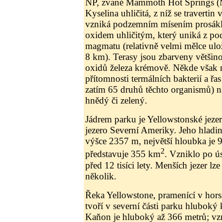
NP, zvané Mammoth Hot Springs (
Kyselina uhličitá, z níž se travertin 
vzniká podzemním mísením prosákl
oxidem uhličitým, který uniká z 
magmatu (relativně velmi mělce ulo
8 km). Terasy jsou zbarveny většino
oxidů železa krémově. Někde však 
přítomnosti termálních bakterií a řa
zatím 65 druhů těchto organismů) n
hnědý či zelený.
Jádrem parku je Yellowstonské jezer
jezero Severní Ameriky. Jeho hladi
výšce 2357 m, největší hloubka je 
2
představuje 355 km
. Vzniklo po ú
před 12 tisíci lety. Menších jezer lze
několik.
Řeka Yellowstone, pramenící v hor
tvoří v severní části parku hlubok
Kaňon je hluboký až 366 metrů; vzn