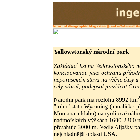
Yellowstonský národní park
Zakládací listinu Yellowstonského 
koncipovanou jako ochranu přírodn
neporušeném stavu na věčné časy a j
celý národ, podepsal prezident Gra
Národní park má rozlohu 8992 km
"rohu" státu Wyoming (a maličko př
Montana a Idaho) na ryolitové náho
nadmořských výškách 1600-2300 m
přesahuje 3000 m. Vedle Aljašky pa
nejchladnější oblasti USA.