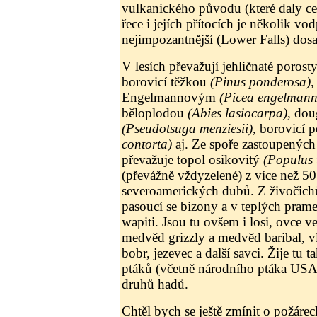
vulkanického původu (které daly cel
řece i jejích přítocích je několik v
nejimpozantnější (Lower Falls) dos
V lesích převažují jehličnaté porost
borovicí těžkou
(Pinus ponderosa)
,
Engelmannovým
(Picea engelmann
běloplodou
(Abies lasiocarpa)
, dou
(Pseudotsuga menziesii)
, borovicí
contorta)
aj. Ze spoře zastoupených 
převažuje topol osikovitý
(Populus 
(převážně vždyzelené) z více než 5
severoamerických dubů. Z živočich
pasoucí se bizony a v teplých prame
wapiti. Jsou tu ovšem i losi, ovce v
medvěd grizzly a medvěd baribal, vl
bobr, jezevec a další savci. Žije tu
ptáků (včetně národního ptáka USA 
druhů hadů.
Chtěl bych se ještě zmínit o požárech