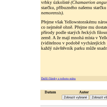
vrbky úzkolisté
(Chamaerion angus
starčku, příbuzného našemu starčk
nemorensis)
.
Přejme však Yellowstonskému náro
co nejméně ohně. Přejme mu dostate
přírody podle starých řeckých filos
země. A že mají mnohá místa v Yell
(viditelnou v podobě vycházejících 
každý návštěvník parku může snadno
Další články z tohoto státu
Datum
Autor