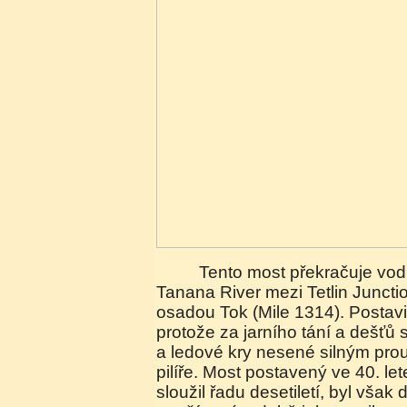
Tento most překračuje vodnatou a rychle tekoucí
Tanana River mezi Tetlin Juncti
osadou Tok (Mile 1314). Postavi
protože za jarního tání a dešťů 
a ledové kry nesené silným pro
pilíře. Most postavený ve 40. let
sloužil řadu desetiletí, byl vša