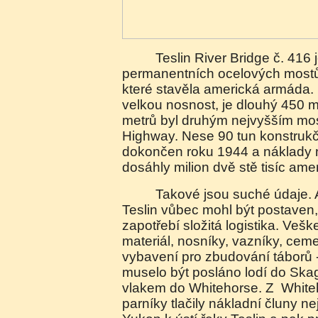
Teslin River Bridge č. 416 je jeden z pouhých tří
permanentních ocelových mostů
které stavěla americká armáda.
velkou nosnost, je dlouhý 450 
metrů byl druhým nejvyšším mo
Highway. Nese 90 tun konstrukčn
dokončen roku 1944 a náklady 
dosáhly milion dvě stě tisíc ame
Takové jsou suché údaje. Aby však most přes
Teslin vůbec mohl být postaven
zapotřebí složitá logistika. Vešk
materiál, nosníky, vazníky, ceme
vybavení pro zbudování táborů -
muselo být posláno lodí do Sk
vlakem do Whitehorse. Z Whiteh
parníky tlačily nákladní čluny n