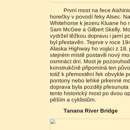
První most na řece Aishinic vznikl již za dob zlaté
horečky v povodí řeky Alsec. Na 
Whitehorse k jezeru Kluane ho r
Sam McGee a Gilbert Skelly. Mo
vydržel těžkou dopravu i jarní 
byl přestavěn. Teprve v roce 1
Alaska Highway ho vojáci z 18. 
stejném místě postavili nový mo
osmnáct dní. Most je pozoruhod
konstrukčně připomíná ten půvo
totiž k přemostění řek obvykle 
pontony nebo lehké prkenné mo
doprava byla později přesunuta o
tento historický most po dvou op
pěším a cyklistům.
Tanana River Bridge