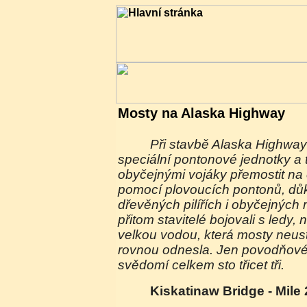
Mosty na Alaska Highway
Při stavbě Alaska Highway v roce 1942 musely
speciální pontonové jednotky a 
obyčejnými vojáky přemostit na 
pomocí plovoucích pontonů, dů
dřevěných pilířích i obyčejných
přitom stavitelé bojovali s ledy
velkou vodou, která mosty neus
rovnou odnesla. Jen povodňové 
svědomí celkem sto třicet tři.
Kiskatinaw Bridge - Mile