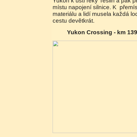
Yukon k ústí řeky Teslin a pak p
místu napojení silnice. K přemí
materiálu a lidí musela každá lo
cestu devětkrát.
Yukon Crossing - km 13