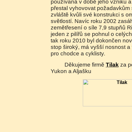
používaná v době jeho vzniku a 
přestal vyhovovat požadavkům s
zvláště kvůli své konstrukci s o
světlostí. Navíc roku 2002 zasá
zemětřesení o síle 7,9 stupňů R
jeden z pilířů se pohnul o celýc
tak roku 2010 byl dokončen nový
stop široký, má vyšší nosnost a
pro chodce a cyklisty.
Děkujeme firmě
Tilak
za p
Yukon a Aljašku