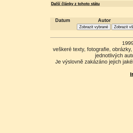
Další články z tohoto státu
Datum
Autor
199
veškeré texty, fotografie, obrázk
jednotlivých aut
Je výslovně zakázáno jejich jakék
I