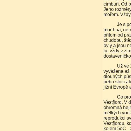
cimbuří. Od p
Jeho rozměry
mořem. Vždyť 
Je s podivem, že treska, vědeckým názvem Gadus
morrhua, nem
přitom od pr
chudobu, štěst
byly a jsou n
tu, vždy v zi
dostaveníčko 
Už ve 14.století byla nasolená a sušená treska z Lofotů
vyvážena až 
dlouhých půs
nebo stoccaf
jižní Evropě 
Co pro zdejší rybáře znamená treska, to je pro tresku
Vestfjord. V 
ohromná hejn
mělkých vodá
reprodukci sv
Vestfjordu, 
kolem 5oC - 