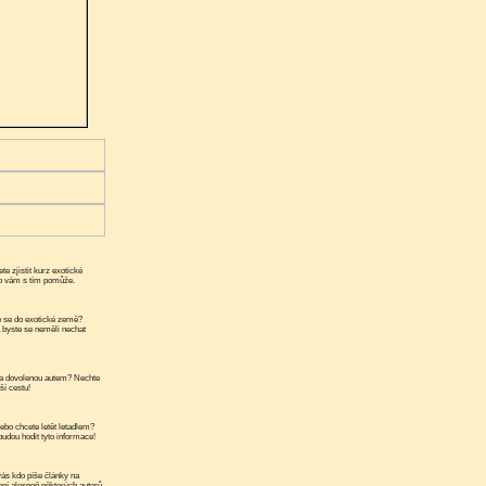
te zjistit kurz exotické
ko vám s tím pomůže.
 se do exotické země?
a byste se neměli nechat
a dovolenou autem? Nechte
ší cestu!
ebo chcete letět letadlem?
udou hodit tyto informace!
ás kdo píše články na
ní alespoň některých autorů