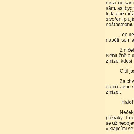
mezi kulisam
sám, asi bych
tu klidně můž
stvoření pluj
nešťastnému r
Ten nepříjemný pocit plný jakéhosi nevysvětlitelného
napětí jsem 
Z ničeho nic se odkudsi mezi domy vynořil člověk.
Nehlučně a b
zmizel kdesi
Cítil
Za chvíli se muž opět na okamžik vynořil v protější řadě
domů. Jeho st
zmizel.
"Hal
Nečekal jsem ten výkřik. To je taky nápad, křičet na
přízraky. Tro
se už neobjev
viklajícími s