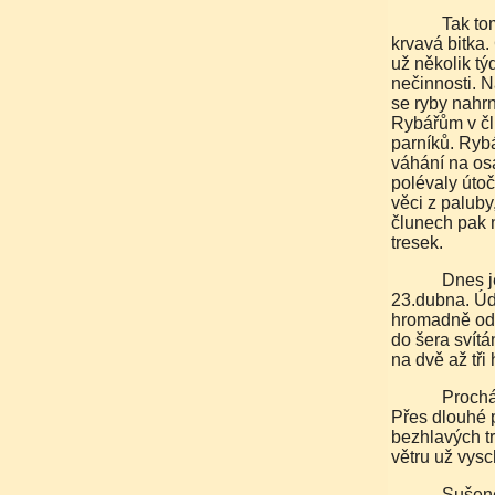
Tak tomu bylo například v roce 1880, kdy se o tresky strhla
krvavá bitka.
už několik týd
nečinnosti. 
se ryby nahrn
Rybářům v čl
parníků. Rybá
váhání na osá
polévaly útoč
věci z paluby
člunech pak n
tresek.
Dnes je na Lofotech ta pravá sezóna od 29.ledna do
23.dubna. Úd
hromadně ods
do šera svít
na dvě až tři 
Procházím po pobřeží lemovaném žebříkovitým lešením.
Přes dlouhé 
bezhlavých t
větru už vysc
Sušené lofotské tresky byly již v dobách, kdy obchod s