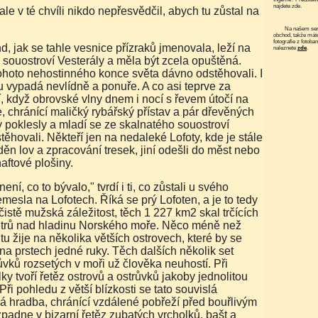
najdete zde.
Na našem serveru funguje elektronický
obchod, takže mát
fotografie z fotoba
naleznete
zde
.
souostroví Vesterály a měla být zcela opuštěná.
tohoto nehostinného konce světa dávno odstěhovali. I
 tu vypadá nevlídně a ponuře. A co asi teprve za
, když obrovské vlny dnem i nocí s řevem útočí na
, chránící maličký rybářský přístav a pár dřevěných
 poklesly a mladí se ze skalnatého souostroví
těhovali. Někteří jen na nedaleké Lofoty, kde je stále
děn lov a zpracování tresek, jiní odešli do měst nebo
aftové plošiny.
mesla na Lofotech. Říká se prý Lofoten, a je to tedy
istě mužská záležitost, těch 1 227 km2 skal trčících
 metrů nad hladinu Norského moře. Něco méně než
idí tu žije na několika větších ostrovech, které by se
 na prstech jedné ruky. Těch dalších několik set
ůvků rozsetých v moři už člověka neuhostí. Při
ky tvoří řetěz ostrovů a ostrůvků jakoby jednolitou
Při pohledu z větší blízkosti se tato souvislá
vá hradba, chránící vzdálené pobřeží před bouřlivým
padne v bizarní řetěz zubatých vrcholků, bašt a