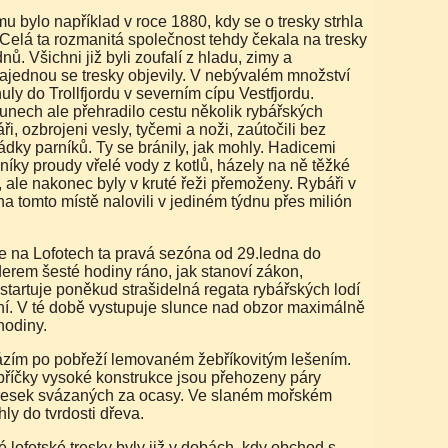
 Celá ta rozmanitá společnost tehdy čekala na tresky
nů. Všichni již byli zoufalí z hladu, zimy a
Najednou se tresky objevily. V nebývalém množství
uly do Trollfjordu v severním cípu Vestfjordu.
unech ale přehradilo cestu několik rybářských
ři, ozbrojeni vesly, tyčemi a noži, zaútočili bez
dky parníků. Ty se bránily, jak mohly. Hadicemi
níky proudy vřelé vody z kotlů, házely na ně těžké
, ale nakonec byly v kruté řeži přemoženy. Rybáři v
a tomto místě nalovili v jediném týdnu přes milión
erem šesté hodiny ráno, jak stanoví zákon,
tartuje poněkud strašidelná regata rybářských lodí
ání. V té době vystupuje slunce nad obzor maximálně
hodiny.
příčky vysoké konstrukce jsou přehozeny páry
resek svázaných za ocasy. Ve slaném mořském
hly do tvrdosti dřeva.