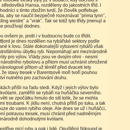
 středověká Hansa, rozděleny do jakostních tříd. I
odníci s tímto zbožím tvrdí, že člověk potřebuje
ta, aby se naučil bezpečně rozeznávat "prima tynn",
ding westre" a "vrak". Tak se totiž tyto třídy jmenují a
se používají dodnes.
fjord je dnes rozdělen na rybářské sektory podle
ané k lovu. Stále dokonalejší vybavení rybářů však
strofálnímu úbytku ryb. Nepomáhají ani mezinárodně
ty pro výlov. Vlády jsou ve dvojím ohni - nesmí
í národního rybolovu a přitom musí uchránit ohrožené
eánologové přitom už téměř před dvaceti lety
 že stavy tresek v Barentsově moři tvoří pouhou
ství nutného pro zachování druhu.
kvótami, zaměřili se rybáři na huňáčka severního.
ěti se zpočátku hrnulo do sítí tolik, že se mohla
mi troubami. K jídlu není, chutná příliš po tuku, a tak
ze do varen rybího oleje. Ale dnes se už i huňáčci,
avní potravou tresek, musí chránit před nadměrným
inárodně dohodnutými kvótami.