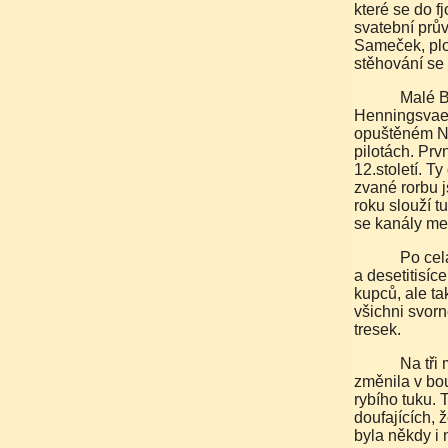
které se do f
svatební prů
Sameček, plov
stěhování se
Malé Benátky severu, tak se také říká rybářskému přístavu
Henningsvaer
opuštěném Ni
pilotách. Prv
12.století. T
zvané rorbu j
roku slouží t
se kanály me
Po celá staletí se vždy v lednu shromáždily Lofotech tisíce
a desetitisíc
kupců, ale ta
všichni svorn
tresek.
Na tři měsíce v roce se téměř liduprázdná rybářská hnízda
změnila v bo
rybího tuku. 
doufajících, 
byla někdy i