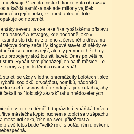
jordu vlévají. V těchto místech končí tento obrovský
vod a každá samička naklade milióny vajíček.
oucí po jejím boku, je ihned oplodní. Toto
 opakuje od nepaměti.
 na ostrově Austvagöy, kde podobně jako v
ksundu stojí domy z bílého a červeného dřeva na
ní takové domy začali Vikingové stavět už někdy ve
y dnešní jsou honosnější, ale i ty jednoduché chaty
sou propojeny složitou sítí lávek. Dnes po většinu
uristům. Rybáři sem přicházejí jen na tři měsíce. To
zi domy zaplní loděmi a osada rybáři.
e rybářů, sedláků, drvoštěpů, horníků, nádeníků,
ké kazatelů, jasnovidců i zlodějů a jiné čeládky, aby
ě čekali na "lofotský zázrak" tahu hnědozelených
uřlivá městečka kypící ruchem a topící se v zápachu
Ta masa lidí čekajících na svou příležitost a
že právě letos bude "velký rok" s pořádným úlovkem,
 nebezpečná.