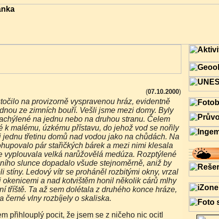
(
07.10.2000
)
ednou ze zimních bouří. Vešli jsme mezi domy. Byly
achýlené na jednu nebo na druhou stranu. Čelem
é k malému, úzkému přístavu, do jehož vod se nořily
si jednu třetinu domů nad vodou jako na chůdách. Na
hupovalo pár stařičkých bárek a mezi nimi klesala
e vyplouvala velká narůžovělá medúza. Rozptýlené
čního slunce dopadalo všude stejnoměrně, aniž by
li stíny. Ledový vítr se proháněl rozbitými okny, vrzal
 okenicemi a nad kotvištěm honil několik cárů mlhy
í tříště. Ta až sem dolétala z druhého konce hráze,
a černé vlny rozbíjely o skaliska.