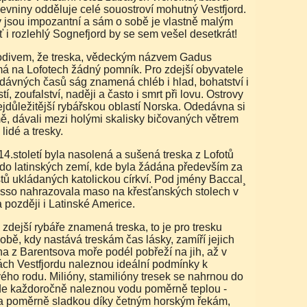
evniny odděluje celé souostroví mohutný Vestfjord.
 jsou impozantní a sám o sobě je vlastně malým
i rozlehlý Sognefjord by se sem vešel desetkrát!
á na Lofotech žádný pomník. Pro zdejší obyvatele
adávných časů ság znamená chléb i hlad, bohatství i
í, zoufalství, naději a často i smrt při lovu. Ostrovy
ejdůležitější rybářskou oblastí Norska. Odedávna si
mě, dávali mezi holými skalisky bičovaných větrem
lidé a tresky.
do latinských zemí, kde byla žádána především za
tů ukládaných katolickou církví. Pod jmény Baccal¸
isso nahrazovala maso na křesťanských stolech v
a později i Latinské Americe.
době, kdy nastává treskám čas lásky, zamíří jejich
a z Barentsova moře podél pobřeží na jih, až v
ch Vestfjordu naleznou ideální podmínky k
ého rodu. Milióny, stamilióny tresek se nahrnou do
kde každoročně naleznou vodu poměrně teplou -
a poměrně sladkou díky četným horským řekám,