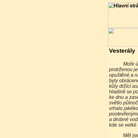
Vesterály
Moře útočilo na provizorně vyspravenou hráz, evidentně
protrženou j
opuštěné a n
byly obrácen
kůly držící a
hladině se po
ke dnu a zas
světlo půlno
vrhalo jakéko
pootevřenými
a drobné vodn
kde se velké 
Měl jsem přihlouplý pocit, že jsem se z ničeho nic ocitl