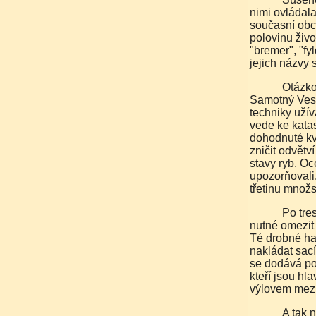
nimi ovládala
současní obch
polovinu živo
"bremer", "fyl
jejich názvy 
Otázkou ovšem je, jestli i v budoucnu bude co třídit.
Samotný Vest
techniky užív
vede ke kata
dohodnuté kvó
zničit odvětv
stavy ryb. Oc
upozorňovali,
třetinu množ
Po treskách přišli na řadu sledi. Když i jejich výlov bylo
nutné omezit 
Té drobné hav
nakládat sací
se dodává pou
kteří jsou hl
výlovem mez
A tak nejdříve mizí ryby a pak i lidé. Opuštěný Niksund je