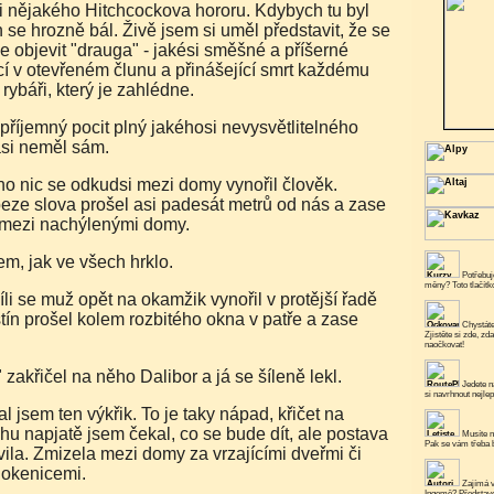
i nějakého Hitchcockova hororu. Kdybych tu byl
 se hrozně bál. Živě jsem si uměl představit, že se
e objevit "drauga" - jakési směšné a příšerné
ící v otevřeném člunu a přinášející smrt každému
ybáři, který je zahlédne.
asi neměl sám.
eze slova prošel asi padesát metrů od nás a zase
 mezi nachýlenými domy.
 jsem, jak ve všech hrklo.
Potřebuje
měny? Toto tlačít
ín prošel kolem rozbitého okna v patře a zase
Chystáte
Zjistěte si zde, zd
naočkovat!
ó!" zakřičel na něho Dalibor a já se šíleně lekl.
Jedete n
si navrhnout nejlep
chu napjatě jsem čekal, co se bude dít, ale postava
Musíte n
Pak se vám třeba b
ila. Zmizela mezi domy za vrzajícími dveřmi či
e okenicemi.
Zajímá v
Ingemě? Představe