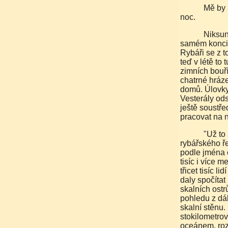
Mě by ale v té chvíli nikdo nepřesvědčil, abych tu zůstal na
noc.
Niksund, jak se tahle vesnice přízraků jmenovala, leží na
samém konci 
Rybáři se z 
teď v létě to
zimních bouří
chatrné hráze
domů. Úlovky
Vesterály ods
ještě soustře
pracovat na n
"Už to není, co to bývalo," tvrdí i ti, co zůstali u svého
rybářského ře
podle jména č
tisíc i více
třicet tisíc l
daly spočítat
skalních ostr
pohledu z dál
skalní stěnu. 
stokilometro
oceánem, roz