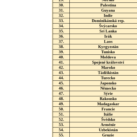
30.
Palestina
31.
Guyana
32.
Indie
33.
Dominikánská rep.
34.
Švýcarsko
35.
Srí Lanka
36.
Irák
37.
Laos
38.
Kyrgyzstán
39.
Tunisko
40.
Moldova
41.
Spojené království
42.
Maroko
43.
Tádžikistán
44.
Turecko
45.
Japonsko
46.
Německo
47.
Sýrie
48.
Rakousko
49.
Madagaskar
50.
Francie
51.
Itálie
52.
Švédsko
53.
Arménie
54.
Uzbekistán
55.
Gruzie