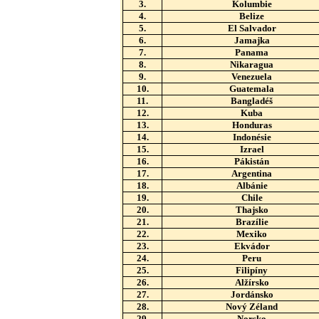
3.
Kolumbie
4.
Belize
5.
El Salvador
6.
Jamajka
7.
Panama
8.
Nikaragua
9.
Venezuela
10.
Guatemala
11.
Bangladéš
12.
Kuba
13.
Honduras
14.
Indonésie
15.
Izrael
16.
Pákistán
17.
Argentina
18.
Albánie
19.
Chile
20.
Thajsko
21.
Brazílie
22.
Mexiko
23.
Ekvádor
24.
Peru
25.
Filipíny
26.
Alžírsko
27.
Jordánsko
28.
Nový Zéland
29.
Norsko