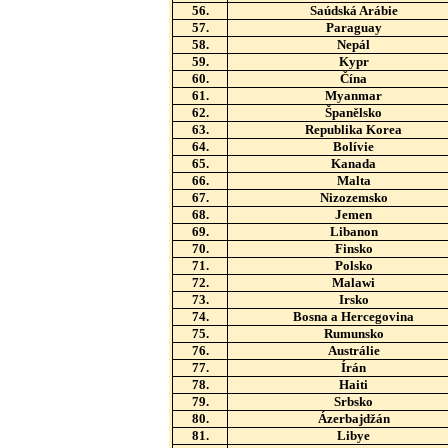
56.
Saúdská Arábie
57.
Paraguay
58.
Nepál
59.
Kypr
60.
Čína
61.
Myanmar
62.
Španělsko
63.
Republika Korea
64.
Bolívie
65.
Kanada
66.
Malta
67.
Nizozemsko
68.
Jemen
69.
Libanon
70.
Finsko
71.
Polsko
72.
Malawi
73.
Irsko
74.
Bosna a Hercegovina
75.
Rumunsko
76.
Austrálie
77.
Írán
78.
Haiti
79.
Srbsko
80.
Ázerbajdžán
81.
Libye