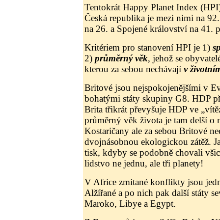
Tentokrát Happy Planet Index (HPI
Česká republika je mezi nimi na 92.
na 26. a Spojené království na 41. p
Kritériem pro stanovení HPI je 1)
s
2)
průměrný věk
, jehož se obyvatel
kterou za sebou nechávají
v životní
Britové jsou nejspokojenějšími v E
bohatými státy skupiny G8. HDP př
Brita třikrát převyšuje HDP ve „vítě
průměrný věk života je tam delší o 
Kostaričany ale za sebou Britové ne
dvojnásobnou ekologickou zátěž. J
tisk, kdyby se podobně chovali vši
lidstvo ne jednu, ale tři planety!
V Africe zmítané konflikty jsou je
Alžířané a po nich pak další státy s
Maroko, Libye a Egypt.