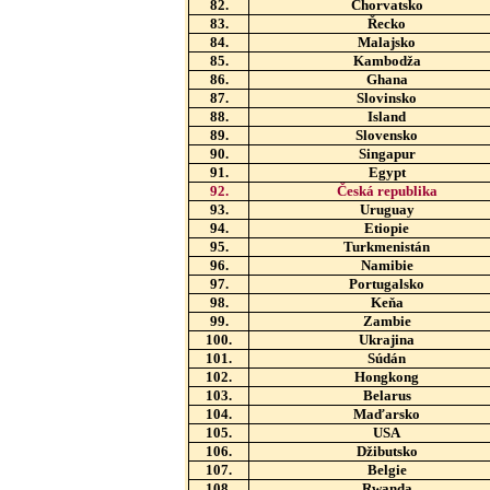
82.
Chorvatsko
83.
Řecko
84.
Malajsko
85.
Kambodža
86.
Ghana
87.
Slovinsko
88.
Island
89.
Slovensko
90.
Singapur
91.
Egypt
92.
Česká republika
93.
Uruguay
94.
Etiopie
95.
Turkmenistán
96.
Namibie
97.
Portugalsko
98.
Keňa
99.
Zambie
100.
Ukrajina
101.
Súdán
102.
Hongkong
103.
Belarus
104.
Maďarsko
105.
USA
106.
Džibutsko
107.
Belgie
108.
Rwanda