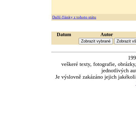
Další články z tohoto státu
Datum
Autor
19
veškeré texty, fotografie, obráz
jednotlivých au
Je výslovně zakázáno jejich jakékoli