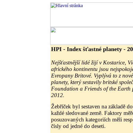
HPI - Index šťastné planety - 2
Nejšťastnější lidé žijí v Kostarice,
afrického kontinentu jsou nejspokoje
Evropany Britové. Vyplývá to z nov
planety, který sestavily britské spo
Foundation a Friends of the Earth 
2012.
Žebříček byl sestaven na základě d
každé sledované země. Faktory měře
posuzovaných kategoriích měli res
čísly od jedné do deseti.