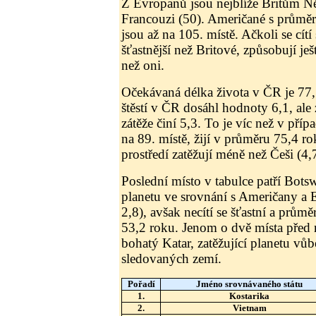
Z Evropanů jsou nejblíže Britům Ně
Francouzi (50). Američané s průmě
jsou až na 105. místě. Ačkoli se cít
šťastnější než Britové, způsobují ješ
než oni.
Očekávaná délka života v ČR je 77
štěstí v ČR dosáhl hodnoty 6,1, al
zátěže činí 5,3. To je víc než v příp
na 89. místě, žijí v průměru 75,4 ro
prostředí zatěžují méně než Češi (4,
Poslední místo v tabulce patří Botsw
planetu ve srovnání s Američany a 
2,8), avšak necítí se šťastní a prům
53,2 roku. Jenom o dvě místa před 
bohatý Katar, zatěžující planetu vůb
sledovaných zemí.
Pořadí
Jméno srovnávaného státu
1.
Kostarika
2.
Vietnam