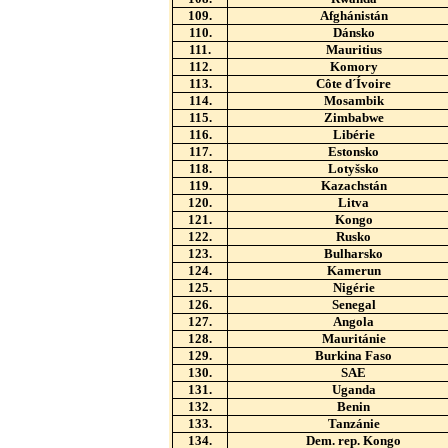
109.
Afghánistán
110.
Dánsko
111.
Mauritius
112.
Komory
113.
Côte d´Ívoire
114.
Mosambik
115.
Zimbabwe
116.
Libérie
117.
Estonsko
118.
Lotyšsko
119.
Kazachstán
120.
Litva
121.
Kongo
122.
Rusko
123.
Bulharsko
124.
Kamerun
125.
Nigérie
126.
Senegal
127.
Angola
128.
Mauritánie
129.
Burkina Faso
130.
SAE
131.
Uganda
132.
Benin
133.
Tanzánie
134.
Dem. rep. Kongo