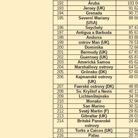
192.
Aruba
103 
193.
Jersey (UK)
91 6
194.
Grenada
90 7
195.
Severní Mariany
88 6
(USA)
196.
Seychely
87 4
197.
Antigua a Barbuda
85 6
198.
Andorra
83 8
199.
ostrov Man (UK)
76 5
200.
Dominika
72 6
201.
Bermudy (UK)
67 8
202.
Guernsey (UK)
65 8
203.
Americká Samoa
65 6
204.
Marshallovy ostrovy
64 5
205.
Grónsko (DK)
57 6
206.
Kajmanské ostrovy
49 0
(UK)
207.
Faerské ostrovy (DK)
48 8
208.
Sv. Kryštof a Nevis
40 1
209.
Lichtenštejnsko
34 7
210.
Monako
32 9
211.
San Marino
30 3
212.
Svatý Martin (F)
29 8
213.
Gibraltar (UK)
28 0
214.
Britské Panenské
24 4
ostrovy
215.
Turks a Caicos (UK)
22 9
216.
Palau
20 7