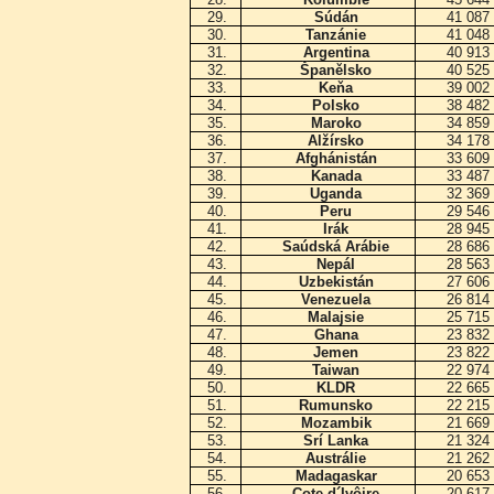
29.
Súdán
41 087
30.
Tanzánie
41 048
31.
Argentina
40 913
32.
Španělsko
40 525
33.
Keňa
39 002
34.
Polsko
38 482
35.
Maroko
34 859
36.
Alžírsko
34 178
37.
Afghánistán
33 609
38.
Kanada
33 487
39.
Uganda
32 369
40.
Peru
29 546
41.
Irák
28 945
42.
Saúdská Arábie
28 686
43.
Nepál
28 563
44.
Uzbekistán
27 606
45.
Venezuela
26 814
46.
Malajsie
25 715
47.
Ghana
23 832
48.
Jemen
23 822
49.
Taiwan
22 974
50.
KLDR
22 665
51.
Rumunsko
22 215
52.
Mozambik
21 669
53.
Srí Lanka
21 324
54.
Austrálie
21 262
55.
Madagaskar
20 653
56.
Cote d´Ivôire
20 617