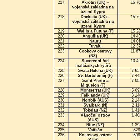
217.
Akrotiri (UK) –
15 7
vojenská základna na
území Kypru
218.
Dhekelia (UK) –
15 7
vojenská základna na
území Kypru
219.
Wallis a Futuna (F)
15 2
220.
Anguilla (UK)
14 4
221.
Nauru
14 0
222.
Tuvalu
12 3
223.
Cookovy ostrovy
11 8
(NZ)
224.
Suverénní řád
10 4
maltézských rytířů
225.
Svatá Helena (UK)
7 6
226.
Sv. Bartoloměj (F)
7 4
227.
Saint Pierre a
7 0
Miquelon
(F)
228.
Montserrat (UK)
5 0
229.
Falklandy (UK)
3 1
230.
Norfolk (AUS)
2 1
231.
Svalbard (N)
2 11
232.
Tokelau (NZ)
1 4
233.
Vánoční ostrov
1 4
(AUS)
234.
Niue (NZ)
1 3
235.
Vatikán
826
236.
Kokosový ostrov
596
(AUS)