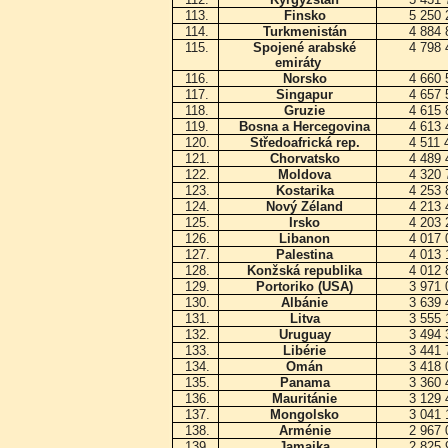
113.
Finsko
5 250
114.
Turkmenistán
4 884
115.
Spojené arabské
4 798
emiráty
116.
Norsko
4 660
117.
Singapur
4 657
118.
Gruzie
4 615
119.
Bosna a Hercegovina
4 613
120.
Středoafrická rep.
4 511
121.
Chorvatsko
4 489
122.
Moldova
4 320
123.
Kostarika
4 253
124.
Nový Zéland
4 213
125.
Irsko
4 203
126.
Libanon
4 017
127.
Palestina
4 013
128.
Konžská republika
4 012
129.
Portoriko (USA)
3 971
130.
Albánie
3 639
131.
Litva
3 555
132.
Uruguay
3 494
133.
Libérie
3 441
134.
Omán
3 418
135.
Panama
3 360
136.
Mauritánie
3 129
137.
Mongolsko
3 041
138.
Arménie
2 967
139.
Jamajka
2 825