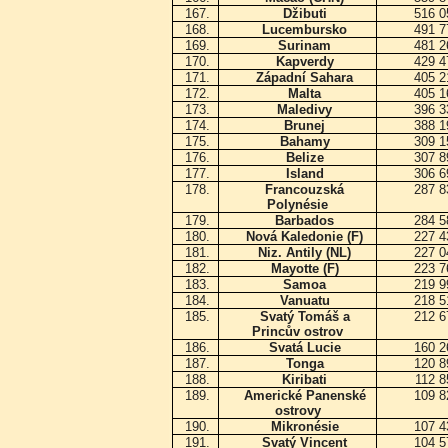
167.
Džibuti
516 
168.
Lucembursko
491 
169.
Surinam
481 
170.
Kapverdy
429 
171.
Západní Sahara
405 
172.
Malta
405 
173.
Maledivy
396 
174.
Brunej
388 
175.
Bahamy
309 
176.
Belize
307 
177.
Island
306 
178.
Francouzská
287 
Polynésie
179.
Barbados
284 
180.
Nová Kaledonie (F)
227 
181.
Niz. Antily (NL)
227 
182.
Mayotte (F)
223 
183.
Samoa
219 
184.
Vanuatu
218 
185.
Svatý Tomáš a
212 
Princův ostrov
186.
Svatá Lucie
160 
187.
Tonga
120 
188.
Kiribati
112 
189.
Americké Panenské
109 
ostrovy
190.
Mikronésie
107 
191.
Svatý Vincent
104 