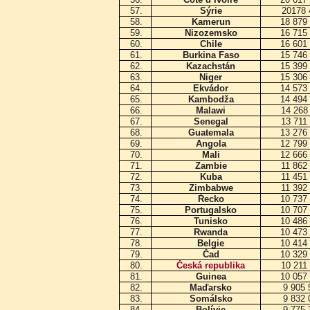
57.
Sýrie
20178
58.
Kamerun
18 879
59.
Nizozemsko
16 715
60.
Chile
16 601
61.
Burkina Faso
15 746
62.
Kazachstán
15 399
63.
Niger
15 306
64.
Ekvádor
14 573
65.
Kambodža
14 494
66.
Malawi
14 268
67.
Senegal
13 711
68.
Guatemala
13 276
69.
Angola
12 799
70.
Mali
12 666
71.
Zambie
11 862
72.
Kuba
11 451
73.
Zimbabwe
11 392
74.
Řecko
10 737
75.
Portugalsko
10 707
76.
Tunisko
10 486
77.
Rwanda
10 473
78.
Belgie
10 414
79.
Čad
10 329
80.
Česká republika
10 211
81.
Guinea
10 057
82.
Maďarsko
9 905
83.
Somálsko
9 832
84.
Bolívie
9 775