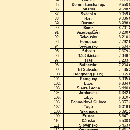
85.
Dominikánská rep.
9 650
86.
Belarus
9 648
87.
Švédsko
9 059
88.
Haiti
9 035
89.
Burundi
8 988
90.
Benin
8 791
91.
Ázerbajdžán
8 238
92.
Rakousko
8 210
93.
Honduras
7 792
94.
Švýcarsko
7 604
95.
Srbsko
7 379
96.
Tádžikistán
7 349
97.
Izrael
7 233
98.
Bulharsko
7 204
99.
El Salvador
7 185
100.
Hongkong (CHN)
7 055
101.
Paraguay
6 995
102.
Laos
6 834
103.
Sierra Leone
6 440
104.
Jordánsko
6 342
105.
Libye
6 310
106.
Papua-Nová Guinea
6 057
107.
Togo
6 019
108.
Nikaragua
5 891
109.
Eritrea
5 647
110.
Dánsko
5 500
111.
Slovensko
5 463
112.
Kyrgyzstán
5 431