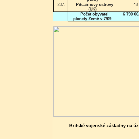
237.
Pitcairnovy ostrovy
48
(UK)
Počet obyvatel
6 790 0
planety Země v 7/09
Britské vojenské základny na úz