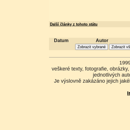
Další články z tohoto státu
Datum
Autor
199
veškeré texty, fotografie, obrázk
jednotlivých aut
Je výslovně zakázáno jejich jakék
I