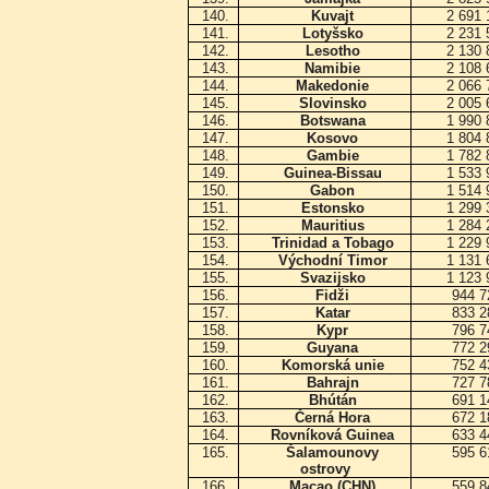
140.
Kuvajt
2 691
141.
Lotyšsko
2 231
142.
Lesotho
2 130
143.
Namibie
2 108
144.
Makedonie
2 066
145.
Slovinsko
2 005
146.
Botswana
1 990
147.
Kosovo
1 804
148.
Gambie
1 782
149.
Guinea-Bissau
1 533
150.
Gabon
1 514
151.
Estonsko
1 299
152.
Mauritius
1 284
153.
Trinidad a Tobago
1 229
154.
Východní Timor
1 131
155.
Svazijsko
1 123
156.
Fidži
944 
157.
Katar
833 
158.
Kypr
796 
159.
Guyana
772 
160.
Komorská unie
752 
161.
Bahrajn
727 
162.
Bhútán
691 
163.
Černá Hora
672 
164.
Rovníková Guinea
633 
165.
Šalamounovy
595 
ostrovy
166.
Macao (CHN)
559 