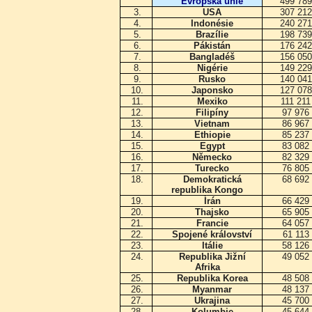
Evropská unie
499 78
3.
USA
307 21
4.
Indonésie
240 27
5.
Brazílie
198 73
6.
Pákistán
176 24
7.
Bangladéš
156 05
8.
Nigérie
149 22
9.
Rusko
140 04
10.
Japonsko
127 07
11.
Mexiko
111 21
12.
Filipíny
97 976
13.
Vietnam
86 967
14.
Ethiopie
85 237
15.
Egypt
83 082
16.
Německo
82 329
17.
Turecko
76 805
18.
Demokratická
68 692
republika Kongo
19.
Írán
66 429
20.
Thajsko
65 905
21.
Francie
64 057
22.
Spojené království
61 113
23.
Itálie
58 126
24.
Republika Jižní
49 052
Afrika
25.
Republika Korea
48 508
26.
Myanmar
48 137
27.
Ukrajina
45 700
28.
Kolumbie
45 644