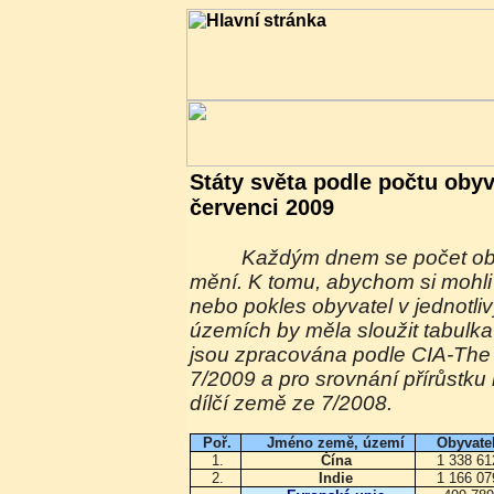
Státy světa podle počtu obyv
červenci 2009
Každým dnem se počet obyvatel naší planety
mění. K tomu, abychom si mohli 
nebo pokles obyvatel v jednotli
územích by měla sloužit tabulk
jsou zpracována podle CIA-The
7/2009 a pro srovnání přírůstku
dílčí země ze 7/2008.
Poř.
Jméno země, území
Obyvate
1.
Čína
1 338 6
2.
Indie
1 166 0