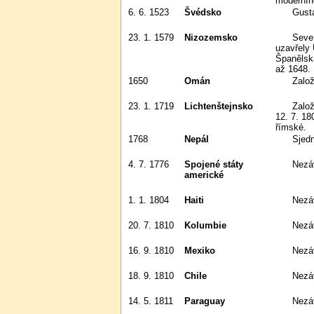
moderníh
6. 6. 1523
Švédsko
Gus
23. 1. 1579
Nizozemsko
Severní provincie Dolních zemí
uzavřely 
Španělska
až 1648.
1650
Omán
Zal
23. 1. 1719
Lichtenštejnsko
Založeno knížectví Lichtenštejnsko;
12. 7. 18
římské.
1768
Nepál
Sje
4. 7. 1776
Spojené státy
Nezá
americké
1. 1. 1804
Haiti
Nezá
20. 7. 1810
Kolumbie
Nez
16. 9. 1810
Mexiko
Nez
18. 9. 1810
Chile
Nez
14. 5. 1811
Paraguay
Nez