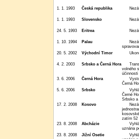
1. 1. 1993
Česká republika
Nez
1. 1. 1993
Slovensko
Nez
24. 5. 1993
Eritrea
Nezá
1. 10. 1994
Palau
Nezávislost na mandátu OSN
spravova
20. 5. 2002
Východní Timor
Uko
4. 2. 2003
Srbsko a Černá Hora
Transformace SRJ do podoby
volného s
účinnosti
3. 6. 2006
Černá Hora
Vystoupení ze svazku Srbsko a
Černá Hor
5. 6. 2006
Srbsko
Vyhlášení samostatnosti po odtržení
Černé Hor
Srbsko a
17. 2. 2008
Kosovo
Nezávislost na Srbsku podle
jednostra
kosovské
zatím 52 
23. 8. 2008
Abcházie
Vyhlášena nezávislost na Gruzii
uznána p
23. 8. 2008
Jižní Osetie
Vyhlášena nezávislost na Gruzii