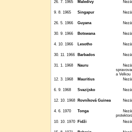
26. 7. 1965
Maledivy
Nezá
9. 8. 1965
Singapur
Nezá
26. 5. 1966
Guyana
Nezá
30. 9. 1966
Botswana
Nezá
4. 10. 1966
Lesotho
Nezá
30. 11. 1966
Barbados
Nezá
31. 1. 1968
Nauru
Nezávislost na mandátu OSN
spravova
a Velkou B
12. 3. 1968
Mauritius
Nezá
6. 9. 1968
Svazijsko
Nezá
12. 10. 1968
Rovníková Guinea
Nez
4. 6. 1970
Tonga
Nezávislost na britském
protektor
10. 10. 1970
Fidži
Nezá