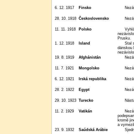
6. 12. 1917
Finsko
Nez
28. 10. 1918
Československo
Nez
11. 11. 1918
Polsko
Vyhlášena nezávislá republika,
nezávisl
Prusku.
1. 12. 1918
Island
Stal se suverénním státem pod
dánskou 
nezávisl
19. 8. 1919
Afghánistán
Nezá
11. 7. 1921
Mongolsko
Nez
6. 12. 1921
Irská republika
Nezá
28. 2. 1922
Egypt
Nezá
29. 10. 1923
Turecko
Nás
11. 2. 1929
Vatikán
Nezávislost na Itálii. Tři smlouvy
podepsané
kromě jin
a vymezi
23. 9. 1932
Saúdská Arábie
Sjed