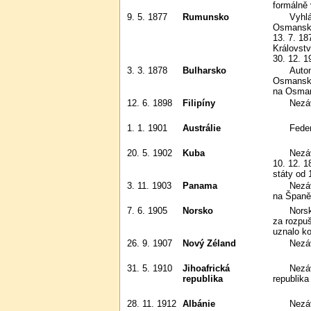
formálně 
9. 5. 1877
Rumunsko
Vyhlášena nezávislost na
Osmanské
13. 7. 18
Královstv
30. 12. 1
3. 3. 1878
Bulharsko
Autonomní knížectví v rámci
Osmanské 
na Osman
12. 6. 1898
Filipíny
Nez
1. 1. 1901
Austrálie
Fede
20. 5. 1902
Kuba
Nezávislost na Španělsku
10. 12. 
státy od 
3. 11. 1903
Panama
Nezávislost na Kolumbii; nezávislou
na Španěl
7. 6. 1905
Norsko
Norsko prohlásilo unii se Švédskem
za rozpu
uznalo ko
26. 9. 1907
Nový Zéland
Nezá
31. 5. 1910
Jihoafrická
Nezávislost na Velké Británii;
republika
republika
28. 11. 1912
Albánie
Nez