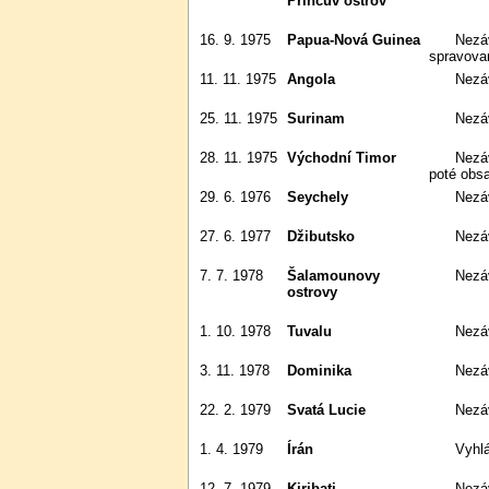
Princův ostrov
16. 9. 1975
Papua-Nová Guinea
Nezávislost na mandátu OSN
spravovan
11. 11. 1975
Angola
Nez
25. 11. 1975
Surinam
Nez
28. 11. 1975
Východní Timor
Nezávislost na Portugalsku. Hned
poté obsa
29. 6. 1976
Seychely
Nezá
27. 6. 1977
Džibutsko
Nezá
7. 7. 1978
Šalamounovy
Nezá
ostrovy
1. 10. 1978
Tuvalu
Nezá
3. 11. 1978
Dominika
Nezá
22. 2. 1979
Svatá Lucie
Nezá
1. 4. 1979
Írán
Vyh
12. 7. 1979
Kiribati
Nezá