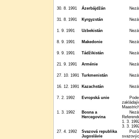
30. 8. 1991
Ázerbájdžán
Nez
31. 8. 1991
Kyrgyzstán
Nez
1. 9. 1991
Uzbekistán
Nez
8. 9. 1991
Makedonie
Nezá
9. 9. 1991
Tádžikistán
Nez
21. 9. 1991
Arménie
Nez
27. 10. 1991
Turkmenistán
Nez
16. 12. 1991
Kazachstán
Nez
7. 2. 1992
Evropská unie
Podepsána Maastrichtská smlouva
zakládají
Maastrich
1. 3. 1992
Bosna a
Nezávislost na Jugoslávii.
Hercegovina
Referendu
1. 3. 199
3. 3. 199
27. 4. 1992
Svazová republika
Pozůstatek SFRJ po odtržení
Jugoslávie
svazových