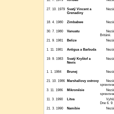
27. 10. 1979
Svatý Vincent a
Nezá
Grenadiny
18. 4. 1980
Zimbabwe
Nezá
30. 7. 1980
Vanuatu
Nezávislost na Francii a Velké
Británii.
21. 9. 1981
Belize
Nezá
1. 11. 1981
Antigua a Barbuda
Nezá
19. 9. 1983
Svatý Kryštof a
Nezá
Nevis
1. 1. 1984
Brunej
Nezá
21. 10. 1986
Marshallovy ostrovy
Nezávislost na mandátu OSN
spravova
3. 11. 1986
Mikronésie
Nezávislost na mandátu OSN
spravova
11. 3. 1990
Litva
Vyhlášena nezávislost na SSSR).
Dne 6. 9
21. 3. 1990
Namibie
Nezá