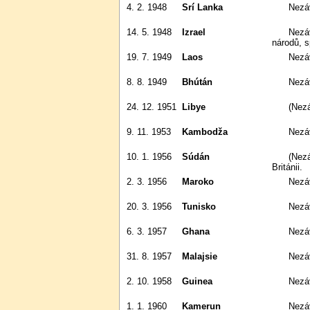
4. 2. 1948
Srí Lanka
Nezá
14. 5. 1948
Izrael
Nezávislost na mandátu Společnosti
národů, s
19. 7. 1949
Laos
Nezá
8. 8. 1949
Bhútán
Nezá
24. 12. 1951
Libye
(Ne
9. 11. 1953
Kambodža
Nezá
10. 1. 1956
Súdán
(Nezávislost na Egyptu a Velké
Británii.
2. 3. 1956
Maroko
Nezá
20. 3. 1956
Tunisko
Nezá
6. 3. 1957
Ghana
Nezá
31. 8. 1957
Malajsie
Nezá
2. 10. 1958
Guinea
Nezá
1. 1. 1960
Kamerun
Nezávislost na mandátu OSN