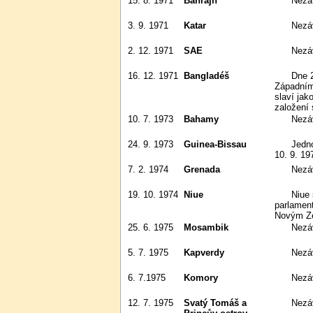
15. 8. 1971
Bahrajn
Nezá
3. 9. 1971
Katar
Nezá
2. 12. 1971
SAE
Nezá
16. 12. 1971
Bangladéš
Dne 26. 3. 1971 nezávislost na
Západním
slaví jak
založení 
10. 7. 1973
Bahamy
Nezá
24. 9. 1973
Guinea-Bissau
Jednostranně vyhlášená nezávislost;
10. 9. 1
7. 2. 1974
Grenada
Nezá
19. 10. 1974
Niue
Niue se stalo samosprávnou
parlamen
Novým Z
25. 6. 1975
Mosambik
Nez
5. 7. 1975
Kapverdy
Nez
6. 7.1975
Komory
Nezá
12. 7. 1975
Svatý Tomáš a
Nez