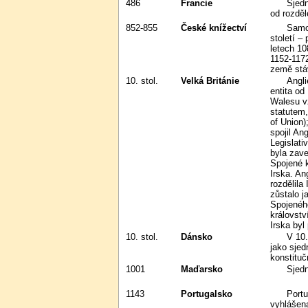
486
Francie
Sjednocena Chlodvíkem, jako stát
od rozděl
852-855
České knížectví
Samostatný český stát vznikl v 9.
století –
letech 108
1152-1172
země stá
10. stol.
Velká Británie
Anglie existovala jako sjednocená
entita od 
Walesu v
statutem,
of Union)
spojil An
Legislati
byla zave
Spojené k
Irska. An
rozdělila
zůstalo j
Spojenéh
královstv
Irska byl 
10. stol.
Dánsko
V 10. století bylo poprvé uspořádáno
jako sjed
konstituč
1001
Maďarsko
Sje
1143
Portugalsko
Portugalské království; 5. 10. 1910
vyhlášena