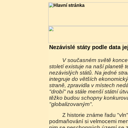
Nezávislé státy podle data je
V současném světě konce prvního desetiletí 21.
století existuje na naší planetě
nezávislých států. Na jedné str
integruje do větších ekonomický
straně, zpravidla v místech ned
"drobí" na stále menší státní útv
těžko budou schopny konkurova
"globalizovaným".
Z historie známe řadu "vln". Nejdříve
podmaňování si velmocemi menš
nim se neschopných území se 