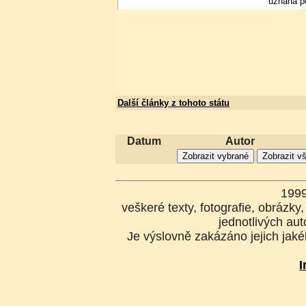
uznána p
Další články z tohoto státu
Datum
Autor
199
veškeré texty, fotografie, obrázk
jednotlivých aut
Je výslovně zakázáno jejich jakék
I