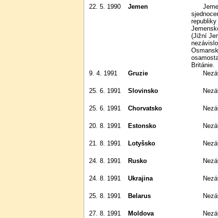
22. 5. 1990
Jemen
Jemenská republika vznikla
sjednoce
republiky
Jemenské
(Jižní J
nezávislo
Osmanské
osamostat
Británie.
9. 4. 1991
Gruzie
Nez
25. 6. 1991
Slovinsko
Nezá
25. 6. 1991
Chorvatsko
Nezá
20. 8. 1991
Estonsko
Nez
21. 8. 1991
Lotyšsko
Nez
24. 8. 1991
Rusko
Nez
24. 8. 1991
Ukrajina
Nez
25. 8. 1991
Belarus
Nez
27. 8. 1991
Moldova
Nez