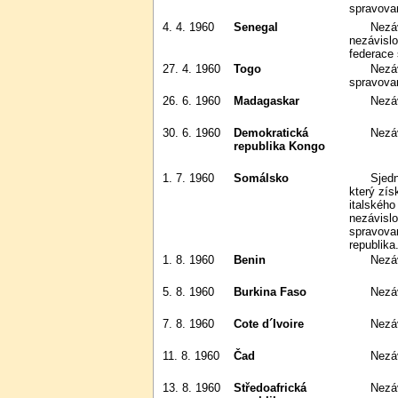
spravova
4. 4. 1960
Senegal
Nezávislost na Francii; úplné
nezávislo
federace 
27. 4. 1960
Togo
Nezávislost na mandátu OSN
spravova
26. 6. 1960
Madagaskar
Nezá
30. 6. 1960
Demokratická
Nezá
republika Kongo
1. 7. 1960
Somálsko
Sjednocení Britského Somalilandu,
který zís
italského
nezávisl
spravovan
republika
1. 8. 1960
Benin
Nezá
5. 8. 1960
Burkina Faso
Nezá
7. 8. 1960
Cote d´Ivoire
Nezá
11. 8. 1960
Čad
Nezá
13. 8. 1960
Středoafrická
Nezá