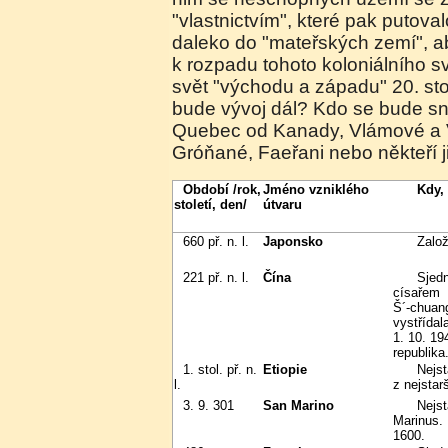
"vlastnictvím", které pak putoval
daleko do "mateřských zemí", a
k rozpadu tohoto koloniálního sv
svět "východu a západu" 20. stole
bude vývoj dál? Kdo se bude sna
Quebec od Kanady, Vlámové a V
Gróňané, Faeřani nebo někteří j
Období /rok,
Jméno vzniklého
Kdy
století, den/
útvaru
660 př. n. l.
Japonsko
Zal
221 př. n. l.
Čína
Sjednocena dynastií Čchin – prvním
císařem
Š´-chuang
vystřídal
1. 10. 19
republika
1. stol. př. n.
Etiopie
Nejstarší nezávislý stát Afriky, jeden
l.
z nejstar
3. 9. 301
San Marino
Nejstarší republiku založil St.
Marinus. 
1600.