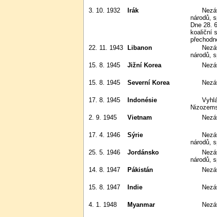
3. 10. 1932
Irák
Nezávislost na mandátu Společnosti
národů, s
Dne 28. 6
koaliční 
přechodn
22. 11. 1943
Libanon
Nezávislost na mandátu Společnosti
národů, 
15. 8. 1945
Jižní Korea
Nez
15. 8. 1945
Severní Korea
Nez
17. 8. 1945
Indonésie
Vyhlášena nezávislost; 27. 12. 1949
Nizozems
2. 9. 1945
Vietnam
Nezá
17. 4. 1946
Sýrie
Nezávislost na mandátu Společnosti
národů, 
25. 5. 1946
Jordánsko
Nezávislost na mandátu Společnosti
národů, s
14. 8. 1947
Pákistán
Nezá
15. 8. 1947
Indie
Nezá
4. 1. 1948
Myanmar
Nezá