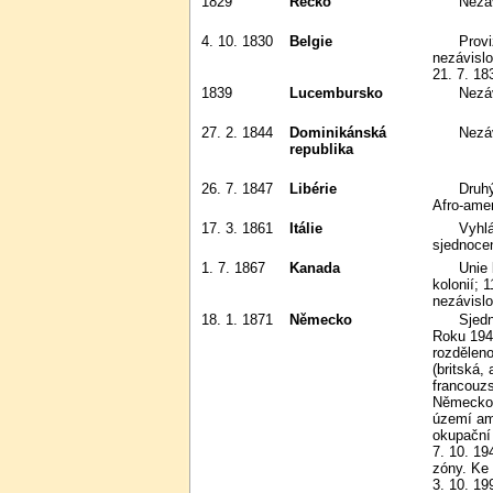
1829
Řecko
Nez
4. 10. 1830
Belgie
Provizorní vláda vyhlásila
nezávisl
21. 7. 18
1839
Lucembursko
Nez
27. 2. 1844
Dominikánská
Nezá
republika
26. 7. 1847
Libérie
Druhý nejstarší africký stát založen
Afro-amer
17. 3. 1861
Itálie
Vyhlášeno Italské království;
sjednoce
1. 7. 1867
Kanada
Unie britských severoamerických
kolonií; 
nezávislo
18. 1. 1871
Německo
Sjednocení Německého císařství.
Roku 194
rozdělen
(britská,
francouzs
Německo 
území ame
okupační
7. 10. 1
zóny. Ke
3. 10. 19