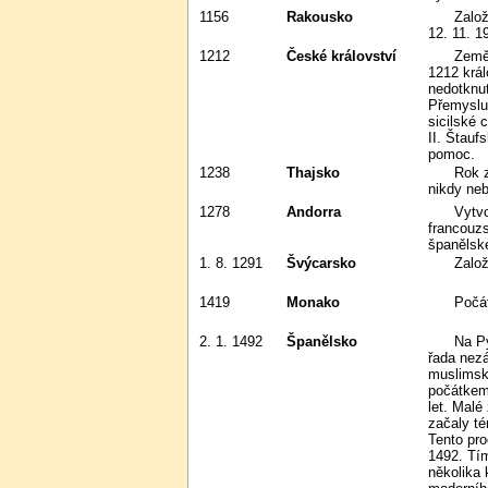
1156
Rakousko
Založeno vévodství Rakousko;
12. 11. 1
1212
České království
Země Koruny české jsou od roku
1212 král
nedotknut
Přemyslu 
sicilské 
II. Štau
pomoc.
1238
Thajsko
Rok založení podle tradice. Thajsko
nikdy neb
1278
Andorra
Vytvořena pod společnou správou
francouz
španělské
1. 8. 1291
Švýcarsko
Zal
1419
Monako
Poč
2. 1. 1492
Španělsko
Na Pyrenejském poloostrově byla
řada nezá
muslimsk
počátkem 
let. Malé
začaly t
Tento pro
1492. Tí
několika 