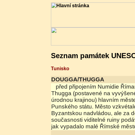
Seznam památek UNES
Tunisko
DOUGGA/THUGGA
před připojením Numidie Říma
Thugga (postavené na vyvýšen
úrodnou krajinou) hlavním měste
Punského státu. Město vzkvéta
Byzantskou nadvládou, ale za d
současnosti viditelné ruiny podá
jak vypadalo malé Římské město