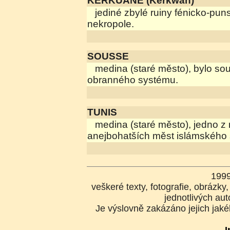
KERKUANE (Kerkwan)
jediné zbylé ruiny fénicko-pun
nekropole.
SOUSSE
medina (staré město), bylo sou
obranného systému.
TUNIS
medina (staré město), jedno z 
anejbohatších měst islámského 
199
veškeré texty, fotografie, obrázk
jednotlivých aut
Je výslovně zakázáno jejich jakék