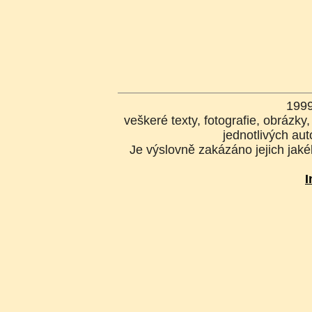
199
veškeré texty, fotografie, obrázk
jednotlivých aut
Je výslovně zakázáno jejich jakék
I