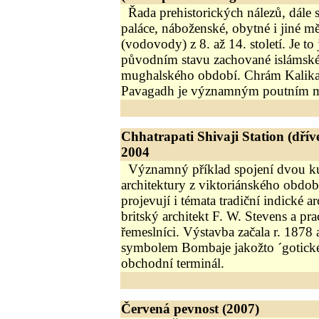
Řada prehistorických nálezů, dále 
paláce, náboženské, obytné i jiné m
(vodovody) z 8. až 14. století. Je to
původním stavu zachované islámské
mughalského období. Chrám Kalika
Pavagadh je významným poutním m
Chhatrapati Shivaji Station (dřív
2004
Významný příklad spojení dvou ku
architektury z viktoriánského období
projevují i témata tradiční indické a
britský architekt F. W. Stevens a prac
řemeslníci. Výstavba začala r. 1878 
symbolem Bombaje jakožto ´gotickéh
obchodní terminál.
Červená pevnost (2007)