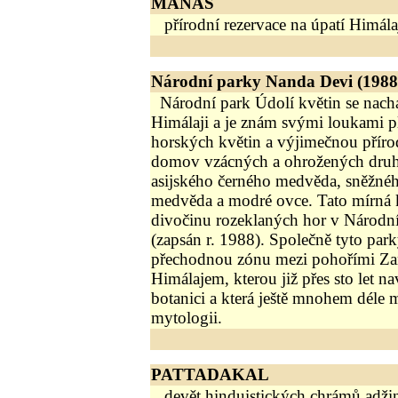
MANAS
přírodní rezervace na úpatí Himála
Národní parky Nanda Devi (1988)
Národní park Údolí květin se nach
Himálaji a je znám svými loukami 
horských květin a výjimečnou přírod
domov vzácných a ohrožených druhů
asijského černého medvěda, sněžné
medvěda a modré ovce. Tato mírná k
divočinu rozeklaných hor v Národ
(zapsán r. 1988). Společně tyto park
přechodnou zónu mezi pohořími Za
Himálajem, kterou již přes sto let na
botanici a která ještě mnohem déle
mytologii.
PATTADAKAL
devět hinduistických chrámů adžini