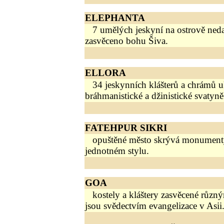
ELEPHANTA
7 umělých jeskyní na ostrově ned
zasvěceno bohu Šiva.
ELLORA
34 jeskynních klášterů a chrámů u
bráhmanistické a džinistické svatyně
FATEHPUR SIKRI
opuštěné město skrývá monumenty
jednotném stylu.
GOA
kostely a kláštery zasvěcené růz
jsou svědectvím evangelizace v Asii