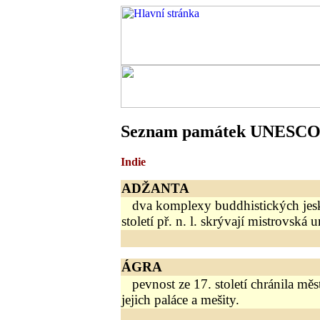
Seznam památek UNESC
Indie
ADŽANTA
dva komplexy buddhistických jesk
století př. n. l. skrývají mistrovská 
ÁGRA
pevnost ze 17. století chránila mě
jejich paláce a mešity.