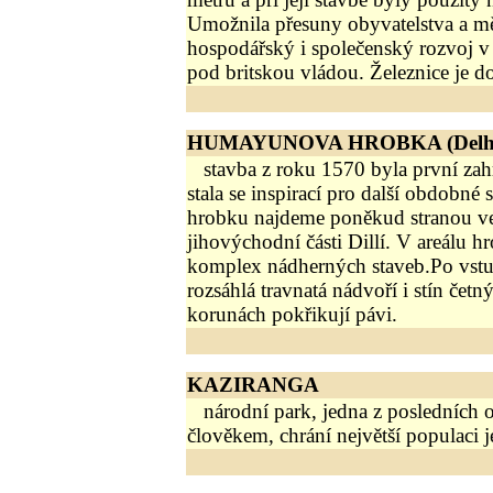
Umožnila přesuny obyvatelstva a m
hospodářský i společenský rozvoj v
pod britskou vládou. Železnice je d
HUMAYUNOVA HROBKA (Delh
stavba z roku 1570 byla první zahr
stala se inspirací pro další obdobn
hrobku najdeme poněkud stranou v
jihovýchodní části Dillí. V areálu 
komplex nádherných staveb.Po vstu
rozsáhlá travnatá nádvoří i stín četn
korunách pokřikují pávi.
KAZIRANGA
národní park, jedna z posledních o
člověkem, chrání největší populaci