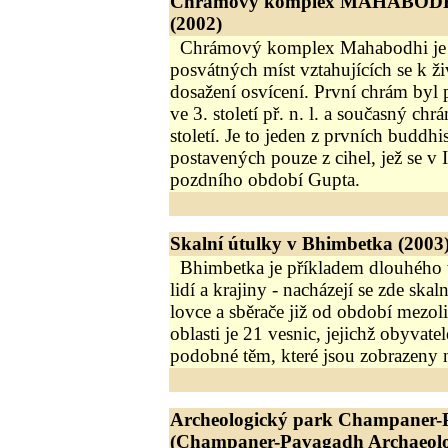
Chrámový komplex MAHABODH
(2002)
Chrámový komplex Mahabodhi je j
posvátných míst vztahujících se k ž
dosažení osvícení. První chrám byl
ve 3. století př. n. l. a současný chr
století. Je to jeden z prvních buddh
postavených pouze z cihel, jež se v 
pozdního období Gupta.
Skalní útulky v Bhimbetka (2003
Bhimbetka je příkladem dlouhého
lidí a krajiny - nacházejí se zde ska
lovce a sběrače již od období mezoli
oblasti je 21 vesnic, jejichž obyvatel
podobné těm, které jsou zobrazeny 
Archeologický park Champaner
(Champaner-Pavagadh Archaeolog