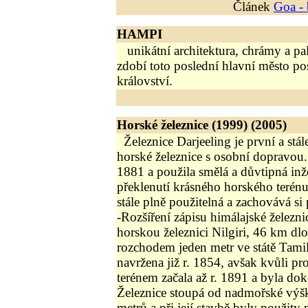
Článek
Goa - 
HAMPI
unikátní architektura, chrámy a palá
zdobí toto poslední hlavní město po
království.
Horské železnice (1999) (2005)
Železnice Darjeeling je první a stál
horské železnice s osobní dopravou
1881 a použila smělá a důvtipná in
překlenutí krásného horského terénu 
stále plně použitelná a zachovává s
-Rozšíření zápisu himálajské železni
horskou železnici Nilgiri, 46 km dl
rozchodem jeden metr ve státě Tamil
navržena již r. 1854, avšak kvůli 
terénem začala až r. 1891 a byla do
Železnice stoupá od nadmořské výš
metrů a při její stavbě byly použity 