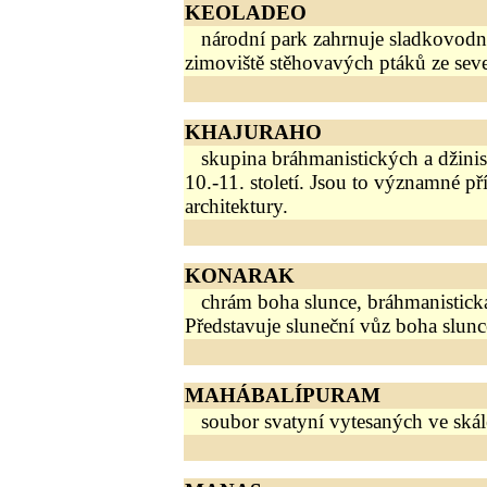
KEOLADEO
národní park zahrnuje sladkovodní 
zimoviště stěhovavých ptáků ze sever
KHAJURAHO
skupina bráhmanistických a džinis
10.-11. století. Jsou to významné př
architektury.
KONARAK
chrám boha slunce, bráhmanistická s
Představuje sluneční vůz boha slunc
MAHÁBALÍPURAM
soubor svatyní vytesaných ve skále 