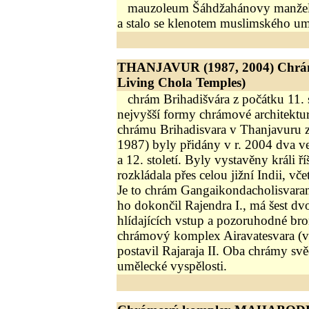
mauzoleum Šáhdžahánovy manželk
a stalo se klenotem muslimského umě
THANJAVUR (1987, 2004) Chrám
Living Chola Temples)
chrám Brihadišvára z počátku 11. s
nejvyšší formy chrámové architektury
chrámu Brihadisvara v Thanjavuru z 1
1987) byly přidány v r. 2004 dva v
a 12. století. Byly vystavěny králi ří
rozkládala přes celou jižní Indii, vč
Je to chrám Gangaikondacholisvaram
ho dokončil Rajendra I., má šest dv
hlídajících vstup a pozoruhodné bro
chrámový komplex Airavatesvara (v
postavil Rajaraja II. Oba chrámy svě
umělecké vyspělosti.