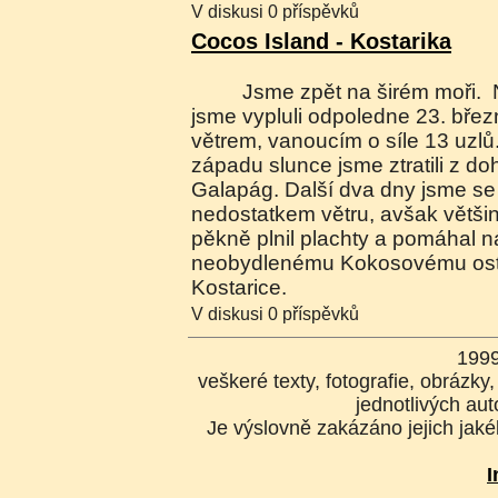
V diskusi 0 příspěvků
Cocos Island - Kostarika
Jsme zpět na širém moři. Na Kokosový ostrov
jsme vypluli odpoledne 23. bře
větrem, vanoucím o síle 13 uzlů
západu slunce jsme ztratili z d
Galapág. Další dva dny jsme se c
nedostatkem větru, avšak větš
pěkně plnil plachty a pomáhal 
neobydlenému Kokosovému ostr
Kostarice.
V diskusi 0 příspěvků
199
veškeré texty, fotografie, obrázk
jednotlivých aut
Je výslovně zakázáno jejich jakék
I