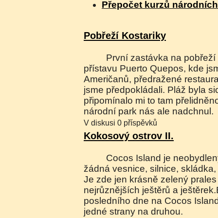
Přepočet kurzů národníc
Pobřeží Kostariky
První zastávka na pobřeží Kostariky byla v
přístavu Puerto Quepos, kde jsm
Američanů, předražené restaurac
jsme předpokládali. Pláž byla si
připomínalo mi to tam přelidněnou
národní park nás ale nadchnul.
V diskusi 0 příspěvků
Kokosový ostrov II.
Cocos Island je neobydlený a na ostrově není
žádná vesnice, silnice, skládka
Je zde jen krásně zelený prale
nejrůznějších ještěrů a ještěr
posledního dne na Cocos Island 
jedné strany na druhou.