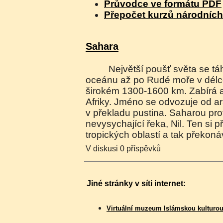
Průvodce ve formátu PDF
Přepočet kurzů národníc
Sahara
Největší poušť světa se táhne od Atlantického
oceánu až po Rudé moře v délc
širokém 1300-1600 km. Zabírá a
Afriky. Jméno se odvozuje od a
v překladu pustina. Saharou pro
nevysychající řeka, Nil. Ten si p
tropických oblastí a tak překon
V diskusi 0 příspěvků
Jiné stránky v síti internet:
Virtuální muzeum Islámskou kulturo