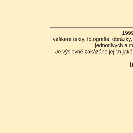
199
veškeré texty, fotografie, obrázk
jednotlivých aut
Je výslovně zakázáno jejich jakék
I