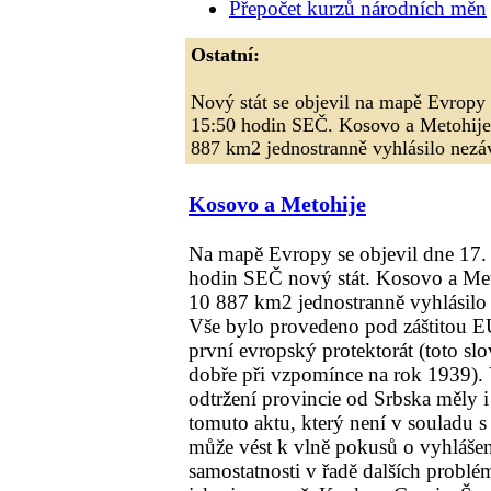
Přepočet kurzů národních měn
Ostatní:
Nový stát se objevil na mapě Evropy
15:50 hodin SEČ. Kosovo a Metohije 
887 km2 jednostranně vyhlásilo nezáv
Kosovo a Metohije
Na mapě Evropy se objevil dne 17.
hodin SEČ nový stát. Kosovo a Met
10 887 km2 jednostranně vyhlásilo 
Vše bylo provedeno pod záštitou EU
první evropský protektorát (toto sl
dobře při vzpomínce na rok 1939). 
odtržení provincie od Srbska měly
tomuto aktu, který není v souladu 
může vést k vlně pokusů o vyhlášen
samostatnosti v řadě dalších problé