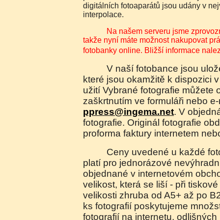
digitálních fotoaparátů jsou udány v n
interpolace.
Na našem serveru jsme zprovoznili elektronický obchod,
takže nyní máte možnost nakupovat práva
fotobanky online. Bližší informace nal
V naší fotobance jsou uloženy náhledy fotografií,
které jsou okamžitě k dispozici v
užití Vybrané fotografie můžete 
zaškrtnutím ve formuláři nebo e
ppress@ingema.net
. V objedn
fotografie. Originál fotografie ob
proforma faktury internetem neb
Ceny uvedené u každé fotografie jsou orientační a
platí pro jednorázové nevýhradní 
objednané v internetovém obch
velikost, která se liší - při tiskov
velikosti zhruba od A5+ až po B
ks fotografií poskytujeme množste
fotografií na internetu, odlišnýc