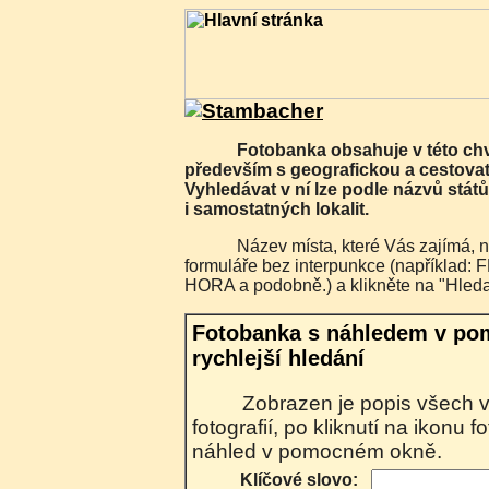
Fotobanka obsahuje v této chvíli 7482 fotografií
především s geografickou a cestovat
Vyhledávat v ní lze podle názvů států
i samostatných lokalit.
Název místa, které Vás zajímá, napište do vyhledávacího
formuláře bez interpunkce (napříkla
HORA a podobně.) a klikněte na "Hleda
Fotobanka s náhledem v po
rychlejší hledání
Zobrazen je popis všech vyhledaných
fotografií, po kliknutí na ikonu 
náhled v pomocném okně.
Klíčové slovo: