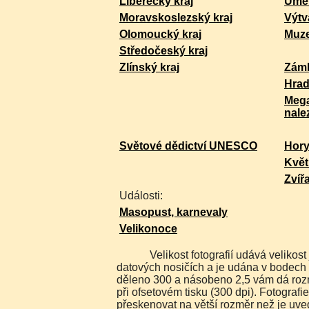
Liberecký kraj
Uměl
Moravskoslezský kraj
Výtv
Olomoucký kraj
Muz
Středočeský kraj
Zlínský kraj
Zám
Hra
Mega
nale
Světové dědictví UNESCO
Hor
Květ
Zvíř
Události:
Masopust, karnevaly
Velikonoce
Velikost fotografií udává velikost jakou máme uloženu na
datových nosičích a je udána v bodech 
děleno 300 a násobeno 2,5 vám dá rozm
při ofsetovém tisku (300 dpi). Fotografi
přeskenovat na větší rozměr než je uve