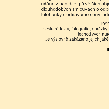
udáno v nabídce, při větších o
dlouhodobých smlouvách o odběr
fotobanky sjednáváme ceny indi
199
veškeré texty, fotografie, obrázk
jednotlivých aut
Je výslovně zakázáno jejich jakék
I