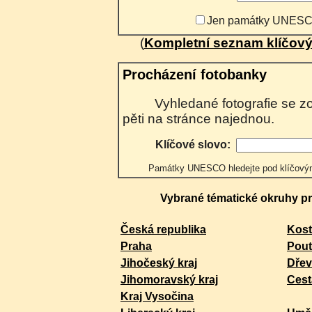
Jen památky UNES
(
Kompletní seznam klíčový
Procházení fotobanky
Vyhledané fotografie se zobrazují postupně po
pěti na stránce najednou.
Klíčové slovo:
Památky UNESCO hledejte pod klíčo
Vybrané tématické okruhy pro
Česká republika
Kost
Praha
Pout
Jihočeský kraj
Dřev
Jihomoravský kraj
Cest
Kraj Vysočina