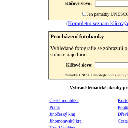
Klíčové slovo:
Jen památky UNESC
(
Kompletní seznam klíčovýc
Procházení fotobanky
Vyhledané fotografie se zobrazují p
stránce najednou.
Klíčové slovo:
Památky UNESCO hledejte pod klíčov
Vybrané tématické okruhy pro
Česká republika
Koste
Praha
Poutn
Jihočeský kraj
Dřevě
Jihomoravský kraj
Cesta
Kraj Vysočina