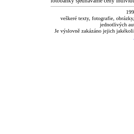
fotobanky sjednáváme ceny individu
19
veškeré texty, fotografie, obráz
jednotlivých au
Je výslovně zakázáno jejich jakékoli