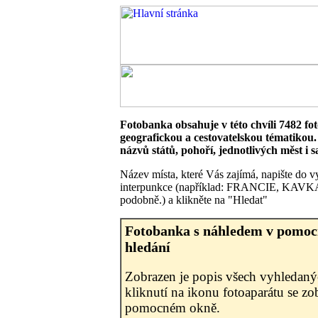
Fotobanka obsahuje v této chvíli 7482 fot
geografickou a cestovatelskou tématikou.
názvů států, pohoří, jednotlivých měst i s
Název místa, které Vás zajímá, napište do 
interpunkce (například: FRANCIE, KA
podobně.) a klikněte na "Hledat"
Fotobanka s náhledem v pomocn
hledání
Zobrazen je popis všech vyhledanýc
kliknutí na ikonu fotoaparátu se zo
pomocném okně.