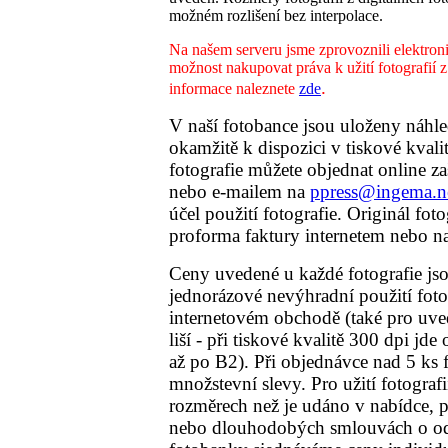
možném rozlišení bez interpolace.
Na našem serveru jsme zprovoznili elektron
možnost nakupovat práva k užití fotografií z
.
informace naleznete
zde
V naší fotobance jsou uloženy náhled
okamžitě k dispozici v tiskové kvali
fotografie můžete objednat online z
nebo e-mailem na
ppress@ingema.n
účel použití fotografie. Originál fot
proforma faktury internetem nebo n
Ceny uvedené u každé fotografie jsou
jednorázové nevýhradní použití foto
internetovém obchodě (také pro uved
liší - při tiskové kvalitě 300 dpi jd
až po B2). Při objednávce nad 5 ks 
množstevní slevy. Pro užití fotografi
rozměrech než je udáno v nabídce, p
nebo dlouhodobých smlouvách o odb