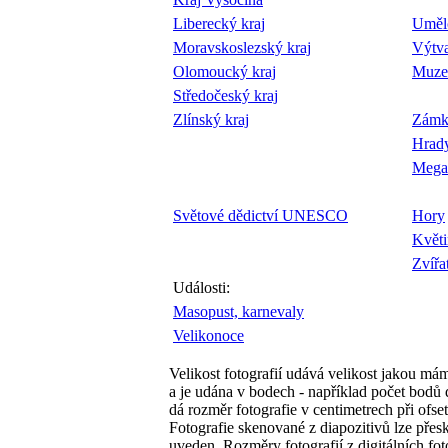
Liberecký kraj
Uměl
Moravskoslezský kraj
Výtv
Olomoucký kraj
Muze
Středočeský kraj
Zlínský kraj
Zámk
Hrad
Megal
Světové dědictví UNESCO
Hory
Květi
Zvířa
Události:
Masopust, karnevaly
Velikonoce
Velikost fotografií udává velikost jakou má
a je udána v bodech - například počet bodů
dá rozměr fotografie v centimetrech při ofse
Fotografie skenované z diapozitivů lze přes
uveden. Rozměry fotografií z digitálních fo