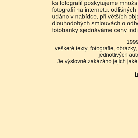
ks fotografií poskytujeme množste
fotografií na internetu, odlišnýc
udáno v nabídce, při větších o
dlouhodobých smlouvách o odběr
fotobanky sjednáváme ceny indi
199
veškeré texty, fotografie, obrázk
jednotlivých aut
Je výslovně zakázáno jejich jakék
I