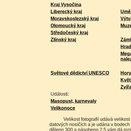
Kraj Vysočina
Liberecký kraj
Uměl
Moravskoslezský kraj
Výtv
Olomoucký kraj
Muz
Středočeský kraj
Zlínský kraj
Zám
Hra
Mega
nale
Světové dědictví UNESCO
Hor
Květ
Zvíř
Události:
Masopust, karnevaly
Velikonoce
Velikost fotografií udává velikost jakou máme uloženu na
datových nosičích a je udána v bodech 
děleno 300 a násobeno 2,5 vám dá rozm