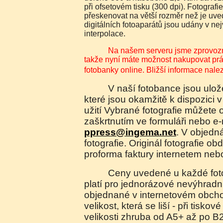
při ofsetovém tisku (300 dpi). Fotografi
přeskenovat na větší rozměr než je uve
digitálních fotoaparátů jsou udány v n
interpolace.
Na našem serveru jsme zprovoznili elektronický obchod,
takže nyní máte možnost nakupovat práva
fotobanky online. Bližší informace nal
V naší fotobance jsou uloženy náhledy fotografií,
které jsou okamžitě k dispozici v
užití Vybrané fotografie můžete 
zaškrtnutím ve formuláři nebo e
ppress@ingema.net
. V objedn
fotografie. Originál fotografie ob
proforma faktury internetem neb
Ceny uvedené u každé fotografie jsou orientační a
platí pro jednorázové nevýhradní 
objednané v internetovém obch
velikost, která se liší - při tiskov
velikosti zhruba od A5+ až po B