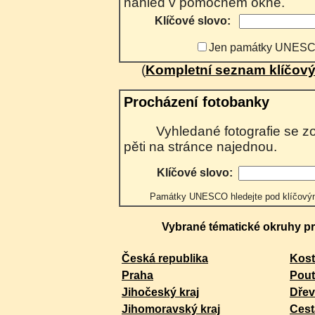
náhled v pomocném okně.
Klíčové slovo:
Jen památky UNES
(
Kompletní seznam klíčový
Procházení fotobanky
Vyhledané fotografie se zobrazují postupně po
pěti na stránce najednou.
Klíčové slovo:
Památky UNESCO hledejte pod klíčo
Vybrané tématické okruhy pro
Česká republika
Kost
Praha
Pout
Jihočeský kraj
Dřev
Jihomoravský kraj
Cest