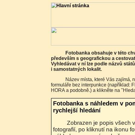
Fotobanka obsahuje v této chvíli 7482 fotografií
především s geografickou a cestovat
Vyhledávat v ní lze podle názvů států
i samostatných lokalit.
Název místa, které Vás zajímá, napište do vyhledávacího
formuláře bez interpunkce (napříkla
HORA a podobně.) a klikněte na "Hleda
Fotobanka s náhledem v po
rychlejší hledání
Zobrazen je popis všech vyhledaných
fotografií, po kliknutí na ikonu 