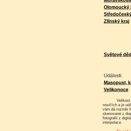
Moravskosle
Olomoucký 
Středočeský
Zlínský kraj
Světové dě
Události:
Masopust, k
Velikonoce
Velikost fotografií udává velikost jakou máme uloženu na datových
nosičích a je ud
vám dá rozměr fo
skenované z dia
fotografií z dig
interpolace.