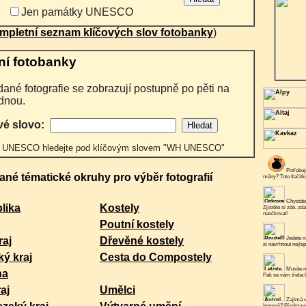
Jen památky UNESCO
mpletní seznam klíčových slov fotobanky
)
ní fotobanky
dnou.
vé slovo:
 UNESCO hledejte pod klíčovým slovem "WH UNESCO"
Potřebuje
ané tématické okruhy pro výběr fotografií
měny? Toto tlačít
Chystáte
lika
Kostely
Zjistěte si zde, zd
naočkovat!
Poutní kostely
raj
Dřevěné kostely
Jedete n
si navrhnout nejlep
ý kraj
Cesta do Compostely
Musíte n
na
Pak se vám třeba b
aj
Umělci
Zajímá v
Ingemě? Představe