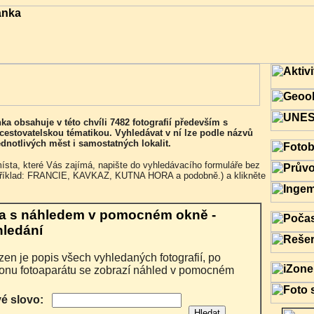
cestovatelskou tématikou. Vyhledávat v ní lze podle názvů
jednotlivých měst i samostatných lokalit.
příklad: FRANCIE, KAVKAZ, KUTNA HORA a podobně.) a klikněte
a s náhledem v pomocném okně -
hledání
ikonu fotoaparátu se zobrazí náhled v pomocném
vé slovo: