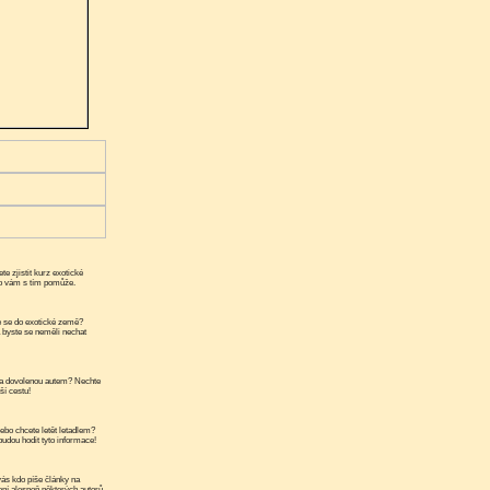
te zjistit kurz exotické
ko vám s tím pomůže.
 se do exotické země?
a byste se neměli nechat
a dovolenou autem? Nechte
ší cestu!
ebo chcete letět letadlem?
udou hodit tyto informace!
ás kdo píše články na
ní alespoň některých autorů