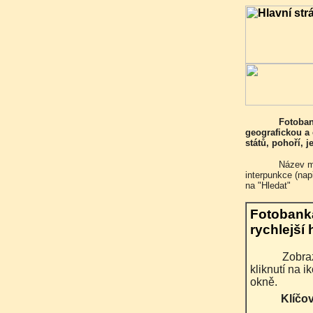
Fotobanka obsahuje v této chvíli 7482 fotografií především s
geografickou a 
států, pohoří, 
Název místa, které Vás zajímá, napište do vyhledávacího formuláře bez
interpunkce (na
na "Hledat"
Fotobank
rychlejší 
Zobrazen je popis všech vyhledaných fotografií, po
kliknutí na 
okně.
Klíčo