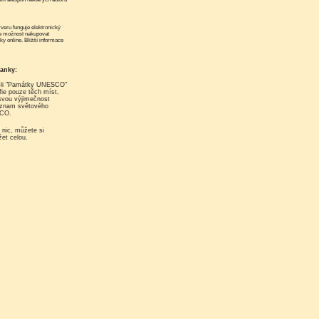
e možnost nakupovat
nky online. Bližší informace
banky:
fie pouze těch míst,
 svou výjimečnost
eznam světového
SCO.
žet celou.