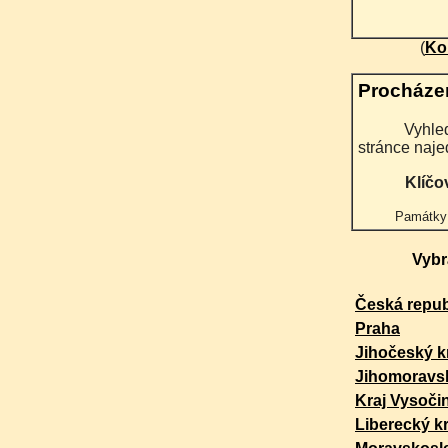
(
Ko
Procháze
Vyhledané fotografie se zobrazují postupně po pěti na
stránce naje
Klíčo
Památky
Vybr
Česká repub
Praha
Jihočeský k
Jihomoravsk
Kraj Vysoči
Liberecký kr