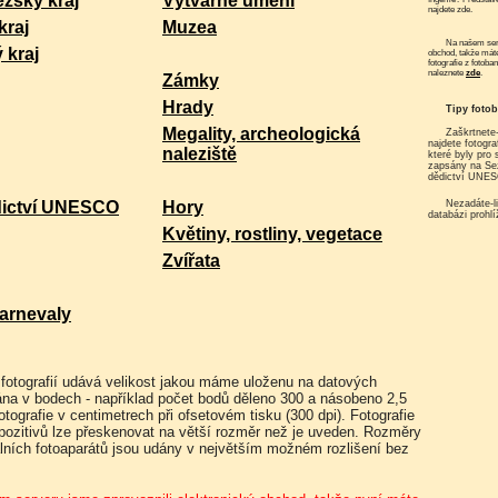
zský kraj
Výtvarné umění
najdete zde.
kraj
Muzea
Na našem serveru funguje elektronický
 kraj
obchod, takže mát
fotografie z fotoba
naleznete
zde
.
Zámky
Hrady
Tipy foto
Megality, archeologická
Zaškrtnete-li "Památky UNESCO"
najdete fotogra
naleziště
které byly pro
zapsány na S
dědictví UNE
Nezadáte-li nic, můžete si
dictví UNESCO
Hory
databázi prohlí
Květiny, rostliny, vegetace
Zvířata
arnevaly
ána v bodech - například počet bodů děleno 300 a násobeno 2,5
tografie v centimetrech při ofsetovém tisku (300 dpi). Fotografie
pozitivů lze přeskenovat na větší rozměr než je uveden. Rozměry
itálních fotoaparátů jsou udány v největším možném rozlišení bez