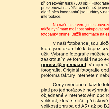
při ofsetovém tisku (300 dpi). Fotografi
přeskenovat na větší rozměr než je uve
digitálních fotoaparátů jsou udány v n
interpolace.
Na našem serveru jsme zprovoznili elektronický obchod,
takže nyní máte možnost nakupovat práva
fotobanky online. Bližší informace nal
V naší fotobance jsou uloženy náhledy fotografií,
které jsou okamžitě k dispozici v
užití Vybrané fotografie můžete 
zaškrtnutím ve formuláři nebo e
ppress@ingema.net
. V objedn
fotografie. Originál fotografie ob
proforma faktury internetem neb
Ceny uvedené u každé fotografie jsou orientační a
platí pro jednorázové nevýhradní 
objednané v internetovém obch
velikost, která se liší - při tiskov
velikosti zhruba od A5+ až po B