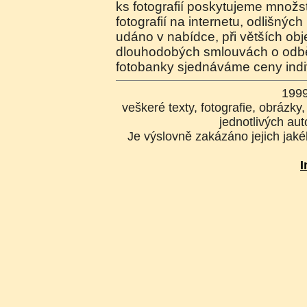
ks fotografií poskytujeme množste
fotografií na internetu, odlišnýc
udáno v nabídce, při větších o
dlouhodobých smlouvách o odběr
fotobanky sjednáváme ceny indi
199
veškeré texty, fotografie, obrázk
jednotlivých aut
Je výslovně zakázáno jejich jakék
I