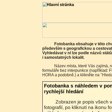
Fotobanka obsahuje v této chvíli 7482 fotografií
především s geografickou a cestovat
Vyhledávat v ní lze podle názvů států
i samostatných lokalit.
Název místa, které Vás zajímá, napište do vyhledávacího
formuláře bez interpunkce (napříkla
HORA a podobně.) a klikněte na "Hleda
Fotobanka s náhledem v po
rychlejší hledání
Zobrazen je popis všech vyhledaných
fotografií, po kliknutí na ikonu 