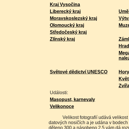
Kraj Vysočina
Liberecký kraj
Uměl
Moravskoslezský kraj
Výtv
Olomoucký kraj
Muz
Středočeský kraj
Zlínský kraj
Zám
Hra
Mega
nale
Světové dědictví UNESCO
Hor
Květ
Zvíř
Události:
Masopust, karnevaly
Velikonoce
Velikost fotografií udává velikost jakou máme uloženu na
datových nosičích a je udána v bodech 
děleno 300 a násobeno 2,5 vám dá rozm