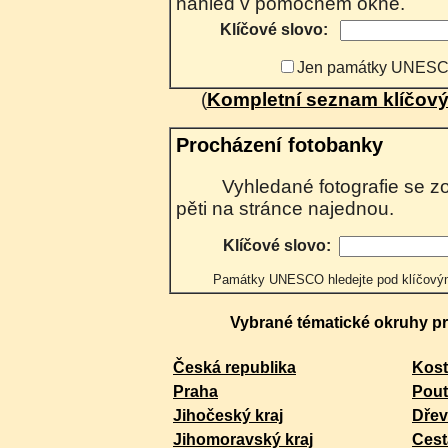
náhled v pomocném okně.
Klíčové slovo:
Jen památky UNES
(
Kompletní seznam klíčový
Procházení fotobanky
Vyhledané fotografie se zobrazují postupně po
pěti na stránce najednou.
Klíčové slovo:
Památky UNESCO hledejte pod klíčo
Vybrané tématické okruhy pro
Česká republika
Kost
Praha
Pout
Jihočeský kraj
Dřev
Jihomoravský kraj
Cest