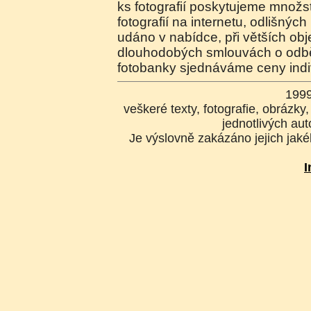
ks fotografií poskytujeme množste
fotografií na internetu, odlišnýc
udáno v nabídce, při větších o
dlouhodobých smlouvách o odběr
fotobanky sjednáváme ceny indi
199
veškeré texty, fotografie, obrázk
jednotlivých aut
Je výslovně zakázáno jejich jakék
I