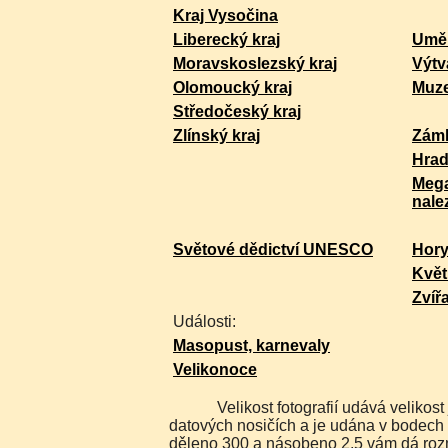
Kraj Vysočina
Liberecký kraj
Uměl
Moravskoslezský kraj
Výtv
Olomoucký kraj
Muz
Středočeský kraj
Zlínský kraj
Zám
Hra
Mega
nale
Světové dědictví UNESCO
Hor
Květ
Zvíř
Události:
Masopust, karnevaly
Velikonoce
Velikost fotografií udává velikost jakou máme uloženu na
datových nosičích a je udána v bodech 
děleno 300 a násobeno 2,5 vám dá rozm