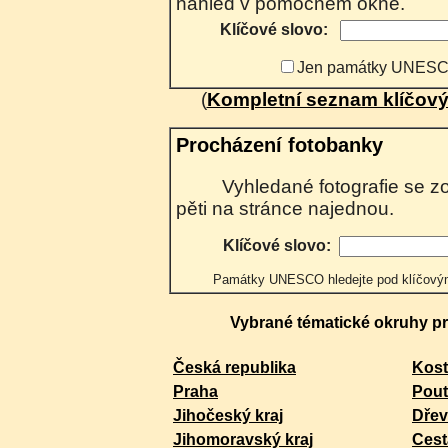
náhled v pomocném okně.
Klíčové slovo:
Jen památky UNES
(
Kompletní seznam klíčový
Procházení fotobanky
Vyhledané fotografie se zobrazují postupně po
pěti na stránce najednou.
Klíčové slovo:
Památky UNESCO hledejte pod klíčo
Vybrané tématické okruhy pro
Česká republika
Kost
Praha
Pout
Jihočeský kraj
Dřev
Jihomoravský kraj
Cest