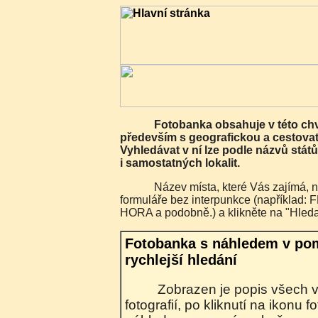
Fotobanka obsahuje v této chvíli 7482 fotografií
především s geografickou a cestovat
Vyhledávat v ní lze podle názvů států
i samostatných lokalit.
Název místa, které Vás zajímá, napište do vyhledávacího
formuláře bez interpunkce (napříkla
HORA a podobně.) a klikněte na "Hleda
Fotobanka s náhledem v po
rychlejší hledání
Zobrazen je popis všech vyhledaných
fotografií, po kliknutí na ikonu 