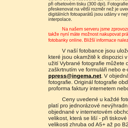
při ofsetovém tisku (300 dpi). Fotografi
přeskenovat na větší rozměr než je uve
digitálních fotoaparátů jsou udány v n
interpolace.
Na našem serveru jsme zprovoznili elektronický obchod,
takže nyní máte možnost nakupovat práva
fotobanky online. Bližší informace nal
V naší fotobance jsou uloženy náhledy fotografií,
které jsou okamžitě k dispozici v
užití Vybrané fotografie můžete 
zaškrtnutím ve formuláři nebo e
ppress@ingema.net
. V objedn
fotografie. Originál fotografie ob
proforma faktury internetem neb
Ceny uvedené u každé fotografie jsou orientační a
platí pro jednorázové nevýhradní 
objednané v internetovém obch
velikost, která se liší - při tiskov
velikosti zhruba od A5+ až po B