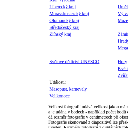
Liberecký kraj
Uměl
Moravskoslezský kraj
Výtv
Olomoucký kraj
Muze
Středočeský kraj
Zlínský kraj
Zámk
Hrad
Megal
Světové dědictví UNESCO
Hory
Květi
Zvířa
Události:
Masopust, karnevaly
Velikonoce
Velikost fotografií udává velikost jakou má
a je udána v bodech - například počet bodů
dá rozměr fotografie v centimetrech při ofse
Fotografie skenované z diapozitivů lze přes
uveden. Rozměry fotografií z digitálních fo