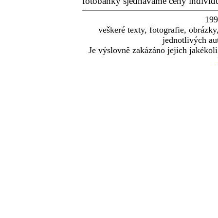
fotobanky sjednáváme ceny individu
19
veškeré texty, fotografie, obráz
jednotlivých au
Je výslovně zakázáno jejich jakékoli