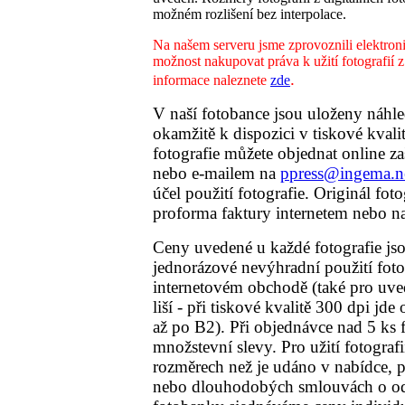
možném rozlišení bez interpolace.
Na našem serveru jsme zprovoznili elektron
možnost nakupovat práva k užití fotografií z
.
informace naleznete
zde
V naší fotobance jsou uloženy náhled
okamžitě k dispozici v tiskové kvali
fotografie můžete objednat online z
nebo e-mailem na
ppress@ingema.n
účel použití fotografie. Originál fot
proforma faktury internetem nebo n
Ceny uvedené u každé fotografie jsou
jednorázové nevýhradní použití foto
internetovém obchodě (také pro uved
liší - při tiskové kvalitě 300 dpi jd
až po B2). Při objednávce nad 5 ks 
množstevní slevy. Pro užití fotografi
rozměrech než je udáno v nabídce, p
nebo dlouhodobých smlouvách o odb