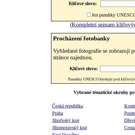
Klíčové slovo:
Jen památky UNESC
(
Kompletní seznam klíčovýc
Procházení fotobanky
Vyhledané fotografie se zobrazují p
stránce najednou.
Klíčové slovo:
Památky UNESCO hledejte pod klíčov
Vybrané tématické okruhy pro
Česká republika
Koste
Praha
Poutn
Jihočeský kraj
Dřevě
Jihomoravský kraj
Cesta
Kraj Vysočina