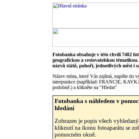
Fotobanka obsahuje v této chvíli 7482 fot
geografickou a cestovatelskou tématikou.
názvů států, pohoří, jednotlivých měst i s
Název místa, které Vás zajímá, napište do 
interpunkce (například: FRANCIE, KA
podobně.) a klikněte na "Hledat"
Fotobanka s náhledem v pomocn
hledání
Zobrazen je popis všech vyhledanýc
kliknutí na ikonu fotoaparátu se zo
pomocném okně.