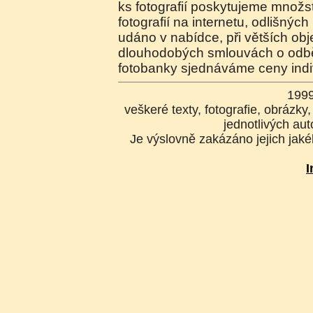
ks fotografií poskytujeme množste
fotografií na internetu, odlišnýc
udáno v nabídce, při větších o
dlouhodobých smlouvách o odběr
fotobanky sjednáváme ceny indi
199
veškeré texty, fotografie, obrázk
jednotlivých aut
Je výslovně zakázáno jejich jakék
I