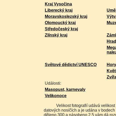
Kraj Vysočina
Liberecký kraj
Uměl
Moravskoslezský kraj
Výtv
Olomoucký kraj
Muz
Středočeský kraj
Zlínský kraj
Zám
Hra
Mega
nale
Světové dědictví UNESCO
Hor
Květ
Zvíř
Události:
Masopust, karnevaly
Velikonoce
Velikost fotografií udává velikost jakou máme uloženu na
datových nosičích a je udána v bodech 
děleno 300 a násobeno 2,5 vám dá rozm