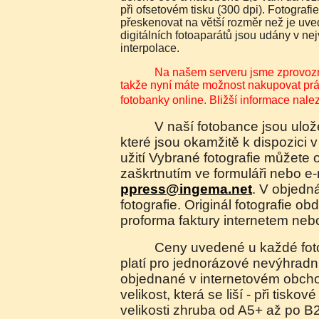
při ofsetovém tisku (300 dpi). Fotografi
přeskenovat na větší rozměr než je uve
digitálních fotoaparátů jsou udány v n
interpolace.
Na našem serveru jsme zprovoznili elektronický obchod,
takže nyní máte možnost nakupovat práva
fotobanky online. Bližší informace nal
V naší fotobance jsou uloženy náhledy fotografií,
které jsou okamžitě k dispozici v
užití Vybrané fotografie můžete 
zaškrtnutím ve formuláři nebo e
ppress@ingema.net
. V objedn
fotografie. Originál fotografie ob
proforma faktury internetem neb
Ceny uvedené u každé fotografie jsou orientační a
platí pro jednorázové nevýhradní 
objednané v internetovém obch
velikost, která se liší - při tiskov
velikosti zhruba od A5+ až po B