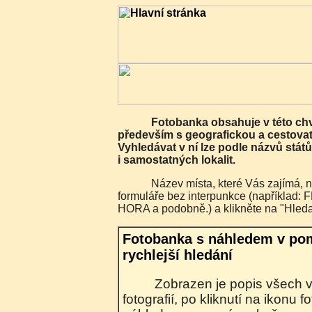
Fotobanka obsahuje v této chvíli 7482 fotografií
především s geografickou a cestovat
Vyhledávat v ní lze podle názvů států
i samostatných lokalit.
Název místa, které Vás zajímá, napište do vyhledávacího
formuláře bez interpunkce (napříkla
HORA a podobně.) a klikněte na "Hleda
Fotobanka s náhledem v po
rychlejší hledání
Zobrazen je popis všech vyhledaných
fotografií, po kliknutí na ikonu 