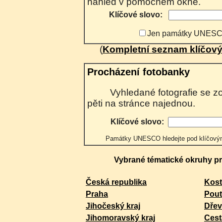
náhled v pomocném okně.
Klíčové slovo:
Jen památky UNES
(
Kompletní seznam klíčový
Procházení fotobanky
Vyhledané fotografie se zobrazují postupně po
pěti na stránce najednou.
Klíčové slovo:
Památky UNESCO hledejte pod klíčo
Vybrané tématické okruhy pro
Česká republika
Kost
Praha
Pout
Jihočeský kraj
Dřev
Jihomoravský kraj
Cest