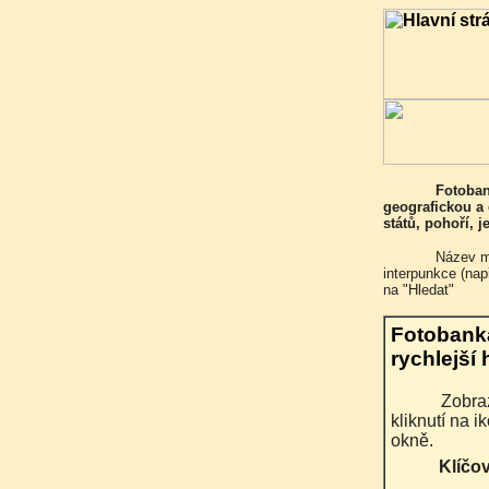
Fotobanka obsahuje v této chvíli 7482 fotografií především s
geografickou a 
států, pohoří, 
Název místa, které Vás zajímá, napište do vyhledávacího formuláře bez
interpunkce (na
na "Hledat"
Fotobank
rychlejší 
Zobrazen je popis všech vyhledaných fotografií, po
kliknutí na 
okně.
Klíčo