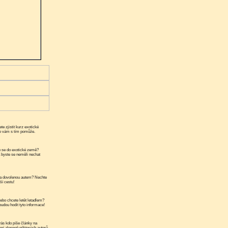
te zjistit kurz exotické
ko vám s tím pomůže.
 se do exotické země?
a byste se neměli nechat
a dovolenou autem? Nechte
ší cestu!
ebo chcete letět letadlem?
udou hodit tyto informace!
ás kdo píše články na
ní alespoň některých autorů