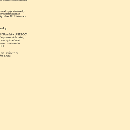
e možnost nakupovat
nky online. Bližší informace
banky:
fie pouze těch míst,
 svou výjimečnost
eznam světového
SCO.
žet celou.