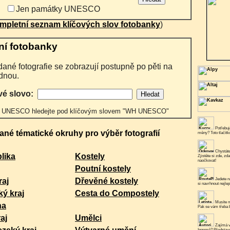
Jen památky UNESCO
mpletní seznam klíčových slov fotobanky
)
ní fotobanky
dnou.
vé slovo:
 UNESCO hledejte pod klíčovým slovem "WH UNESCO"
Potřebuje
ané tématické okruhy pro výběr fotografií
měny? Toto tlačít
Chystáte
lika
Kostely
Zjistěte si zde, zd
naočkovat!
Poutní kostely
raj
Dřevěné kostely
Jedete n
si navrhnout nejlep
ý kraj
Cesta do Compostely
Musíte n
na
Pak se vám třeba b
aj
Umělci
Zajímá v
Ingemě? Představe