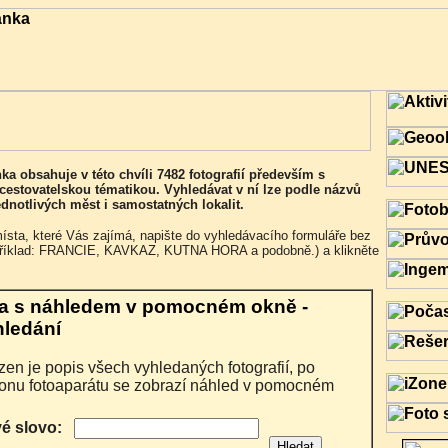
cestovatelskou tématikou. Vyhledávat v ní lze podle názvů
jednotlivých měst i samostatných lokalit.
příklad: FRANCIE, KAVKAZ, KUTNA HORA a podobně.) a klikněte
a s náhledem v pomocném okně -
hledání
ikonu fotoaparátu se zobrazí náhled v pomocném
vé slovo: