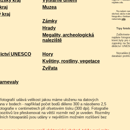
zský kraj
Výtvarné umění
najdete zde.
kraj
Muzea
Na našem serveru funguje elektronický
 kraj
obchod, takže mát
fotografie z fotoba
naleznete
zde
.
Zámky
Hrady
Tipy foto
Megality, archeologická
Zaškrtnete-li "Památky UNESCO"
najdete fotogra
naleziště
které byly pro
zapsány na S
dědictví UNE
Nezadáte-li nic, můžete si
dictví UNESCO
Hory
databázi prohlí
Květiny, rostliny, vegetace
Zvířata
arnevaly
ána v bodech - například počet bodů děleno 300 a násobeno 2,5
tografie v centimetrech při ofsetovém tisku (300 dpi). Fotografie
pozitivů lze přeskenovat na větší rozměr než je uveden. Rozměry
itálních fotoaparátů jsou udány v největším možném rozlišení bez