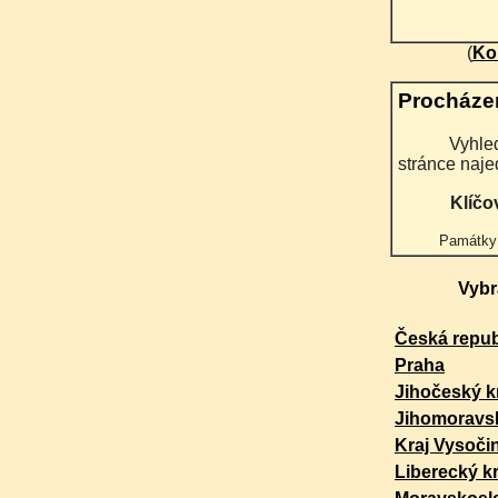
(
Ko
Procháze
Vyhledané fotografie se zobrazují postupně po pěti na
stránce naje
Klíčo
Památky
Vybr
Česká repub
Praha
Jihočeský k
Jihomoravsk
Kraj Vysoči
Liberecký kr