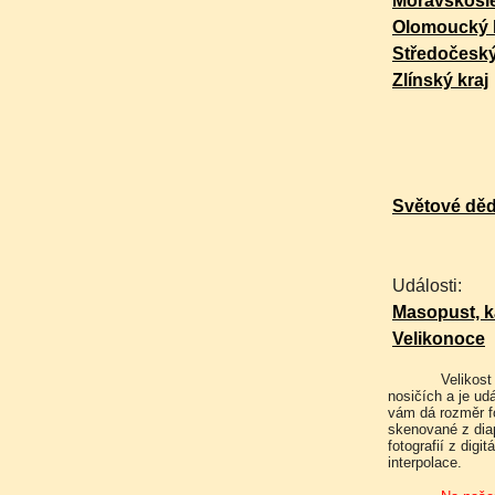
Moravskosle
Olomoucký 
Středočeský
Zlínský kraj
Světové dě
Události:
Masopust, k
Velikonoce
Velikost fotografií udává velikost jakou máme uloženu na datových
nosičích a je ud
vám dá rozměr fo
skenované z dia
fotografií z dig
interpolace.