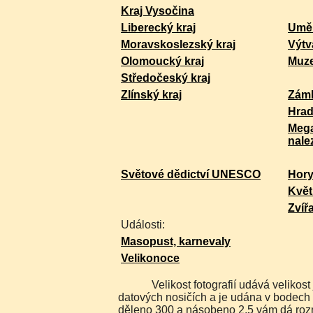
Kraj Vysočina
Liberecký kraj
Uměl
Moravskoslezský kraj
Výtv
Olomoucký kraj
Muz
Středočeský kraj
Zlínský kraj
Zám
Hra
Mega
nale
Světové dědictví UNESCO
Hor
Květ
Zvíř
Události:
Masopust, karnevaly
Velikonoce
Velikost fotografií udává velikost jakou máme uloženu na
datových nosičích a je udána v bodech 
děleno 300 a násobeno 2,5 vám dá rozm