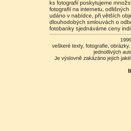
ks fotografií poskytujeme množste
fotografií na internetu, odlišnýc
udáno v nabídce, při větších o
dlouhodobých smlouvách o odběr
fotobanky sjednáváme ceny indi
199
veškeré texty, fotografie, obrázk
jednotlivých aut
Je výslovně zakázáno jejich jakék
I