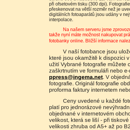
při ofsetovém tisku (300 dpi). Fotografi
přeskenovat na větší rozměr než je uve
digitálních fotoaparátů jsou udány v n
interpolace.
Na našem serveru jsme zprovoznili elektronický obchod,
takže nyní máte možnost nakupovat práva
fotobanky online. Bližší informace nal
V naší fotobance jsou uloženy náhledy fotografií,
které jsou okamžitě k dispozici v
užití Vybrané fotografie můžete 
zaškrtnutím ve formuláři nebo e
ppress@ingema.net
. V objedn
fotografie. Originál fotografie ob
proforma faktury internetem neb
Ceny uvedené u každé fotografie jsou orientační a
platí pro jednorázové nevýhradní 
objednané v internetovém obch
velikost, která se liší - při tiskov
velikosti zhruba od A5+ až po B