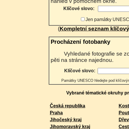
náhled v pomocném okně.
Klíčové slovo:
Jen památky UNES
(
Kompletní seznam klíčový
Procházení fotobanky
Vyhledané fotografie se zobrazují postupně po
pěti na stránce najednou.
Klíčové slovo:
Památky UNESCO hledejte pod klíčo
Vybrané tématické okruhy pro
Česká republika
Kost
Praha
Pout
Jihočeský kraj
Dřev
Jihomoravský kraj
Cest