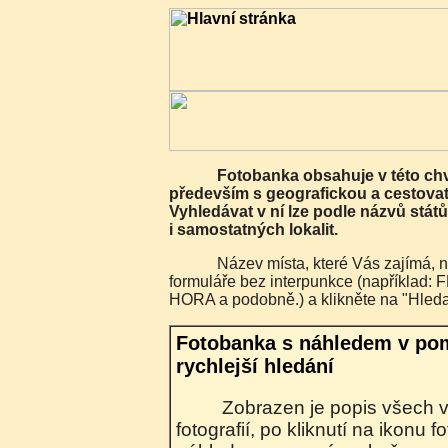
Fotobanka obsahuje v této chvíli 7482 fotografií
především s geografickou a cestovat
Vyhledávat v ní lze podle názvů států
i samostatných lokalit.
Název místa, které Vás zajímá, napište do vyhledávacího
formuláře bez interpunkce (napříkla
HORA a podobně.) a klikněte na "Hleda
Fotobanka s náhledem v po
rychlejší hledání
Zobrazen je popis všech vyhledaných
fotografií, po kliknutí na ikonu 