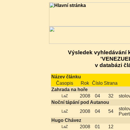
Výsledek vyhledávání 
'VENEZUE
v databázi čl
Název článku
Časopis
Rok
Číslo
Strana
Zahrada na hoře
2008
04
32
stolo
LaZ
Noční tápání pod Autanou
stolo
2008
04
54
LaZ
Puer
Hugo Chávez
2008
01
12
LaZ