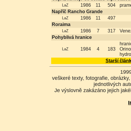
1986
11
504
pram
LaZ
Napříč Rancho Grande
1986
11
497
LaZ
Roraima
1986
7
317
Venez
LaZ
Pohyblivá hranice
hrani
1984
4
183
Orino
LaZ
hydr
Starší člán
199
veškeré texty, fotografie, obrázk
jednotlivých aut
Je výslovně zakázáno jejich jakék
I