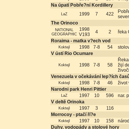
Na úpatí Pobře?ní Kordillery
Pobře
1999
7
422
LaZ
seve
The Orinoco
1998
NATIONAL
4
2
řeka 
GEOGRAPHIC
V193
Roraima - matka v?ech vod
1998
7-8
54
stolo
Koktejl
V ústí Rio Ocumare
Řeka 
1998
7-8
58
žijí 
Koktejl
živoč
Venezuela v očekávání lep?ích čas
1998
7-8
46
život
Koktejl
Narodni park Henri Pittier
1997
10
596
nar. 
LaZ
V deltě Orinoka
1997
3
116
Koktejl
Morrocoy - ptačí ří?e
1997
10
158
národ
Koktejl
Duhy, vodopády a stolové hory