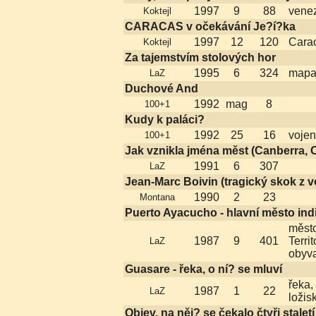
1997
9
88
venez
Koktejl
CARACAS v očekávání Je?í?ka
1997
12
120
Cara
Koktejl
Za tajemstvím stolových hor
1995
6
324
map
LaZ
Duchové And
1992
mag
8
100+1
Kudy k paláci?
1992
25
16
vojen
100+1
Jak vznikla jména měst (Canberra, 
1991
6
307
LaZ
Jean-Marc Boivin (tragický skok z 
1990
2
23
Montana
Puerto Ayacucho - hlavní město indi
měst
1987
9
401
Terri
LaZ
obyva
Guasare - řeka, o ní? se mluví
řeka,
1987
1
22
LaZ
ložis
Objev, na něj? se čekalo čtyři staletí