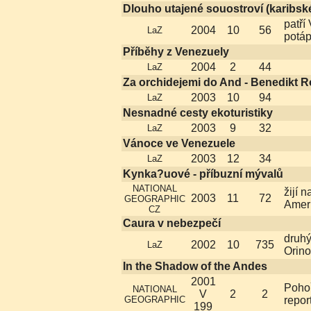
Dlouho utajené souostroví (karibs
patří
2004
10
56
LaZ
potáp
Příběhy z Venezuely
2004
2
44
LaZ
Za orchidejemi do And - Benedikt R
2003
10
94
LaZ
Nesnadné cesty ekoturistiky
2003
9
32
LaZ
Vánoce ve Venezuele
2003
12
34
LaZ
Kynka?uové - příbuzní mývalů
NATIONAL
žijí 
2003
11
72
GEOGRAPHIC
Amer
CZ
Caura v nebezpečí
druhý
2002
10
735
LaZ
Orin
In the Shadow of the Andes
2001
Pohoř
NATIONAL
V
2
2
GEOGRAPHIC
repor
199