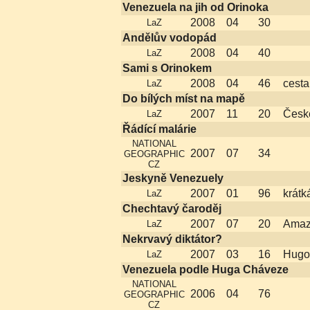
Venezuela na jih od Orinoka
2008
04
30
LaZ
Andělův vodopád
2008
04
40
LaZ
Sami s Orinokem
2008
04
46
cesta
LaZ
Do bílých míst na mapě
2007
11
20
České
LaZ
Řádící malárie
NATIONAL
2007
07
34
GEOGRAPHIC
CZ
Jeskyně Venezuely
2007
01
96
krátk
LaZ
Chechtavý čaroděj
2007
07
20
Amaz
LaZ
Nekrvavý diktátor?
2007
03
16
Hugo
LaZ
Venezuela podle Huga Cháveze
NATIONAL
2006
04
76
GEOGRAPHIC
CZ