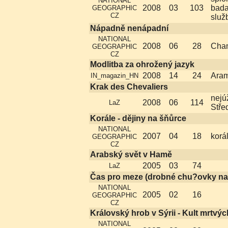
NATIONAL
2008
03
103
bada
GEOGRAPHIC
CZ
služ
Nápadně nenápadní
NATIONAL
2008
06
28
Cha
GEOGRAPHIC
CZ
Modlitba za ohrožený jazyk
2008
14
24
Aram
IN_magazin_HN
Krak des Chevaliers
nejú
2008
06
114
LaZ
Stře
Korále - dějiny na šňůrce
NATIONAL
2007
04
18
korá
GEOGRAPHIC
CZ
Arabský svět v Hamě
2005
03
74
LaZ
Čas pro meze (drobné chu?ovky na 
NATIONAL
2005
02
16
GEOGRAPHIC
CZ
Královský hrob v Sýrii - Kult mrtvý
NATIONAL