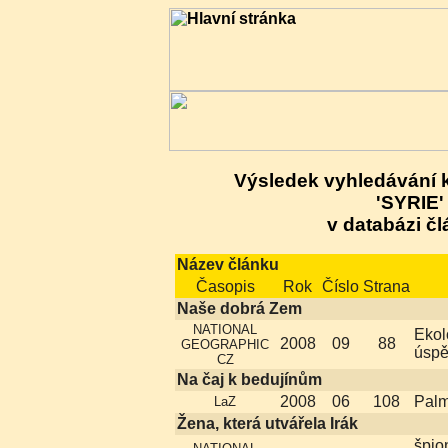
Výsledek vyhledávání 
'SYRIE'
v databázi čl
Název článku
Časopis
Rok
Číslo
Strana
Naše dobrá Zem
NATIONAL
Ekol
2008
09
88
GEOGRAPHIC
úspě
CZ
Na čaj k bedujínům
2008
06
108
Palm
LaZ
Žena, která utvářela Irák
špio