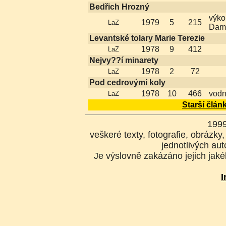
Bedřich Hrozný
výko
1979
5
215
LaZ
Dam
Levantské tolary Marie Terezie
1978
9
412
LaZ
Nejvy??í minarety
1978
2
72
LaZ
Pod cedrovými koly
1978
10
466
vodní
LaZ
Starší člán
199
veškeré texty, fotografie, obrázk
jednotlivých aut
Je výslovně zakázáno jejich jakék
I