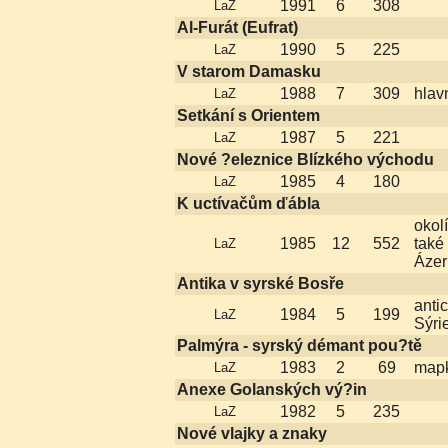
1991
6
308
LaZ
Al-Furát (Eufrat)
1990
5
225
LaZ
V starom Damasku
1988
7
309
hlav
LaZ
Setkání s Orientem
1987
5
221
LaZ
Nové ?eleznice Blízkého východu
1985
4
180
LaZ
K uctívačům ďábla
okol
1985
12
552
také 
LaZ
Ázer
Antika v syrské Bosře
anti
1984
5
199
LaZ
Sýri
Palmýra - syrský démant pou?tě
1983
2
69
map
LaZ
Anexe Golanských vý?in
1982
5
235
LaZ
Nové vlajky a znaky