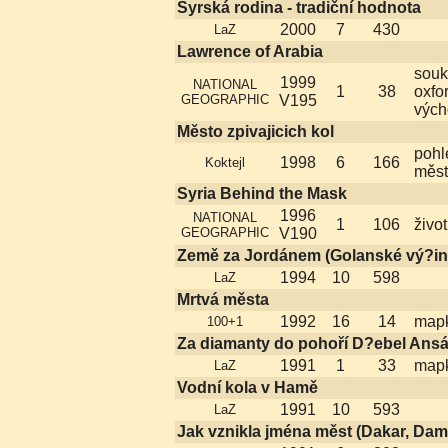
Syrská rodina - tradiční hodnota
2000
7
430
LaZ
Lawrence of Arabia
souk
1999
NATIONAL
1
38
oxfo
GEOGRAPHIC
V195
výc
Město zpivajicich kol
pohl
1998
6
166
Koktejl
měst
Syria Behind the Mask
1996
NATIONAL
1
106
život
GEOGRAPHIC
V190
Země za Jordánem (Golanské vý?in
1994
10
598
LaZ
Mrtvá města
1992
16
14
map
100+1
Za diamanty do pohoří D?ebel Ansá
1991
1
33
map
LaZ
Vodní kola v Hamě
1991
10
593
LaZ
Jak vznikla jména měst (Dakar, Da