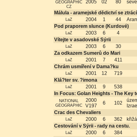
2005
02
80
seve
GEOGRAPHIC
CZ
Málula - aramejské dědictví se ztrácí
2004
1
44
Aram
LaZ
Pod praporem slunce (Kurdové)
2003
6
4
LaZ
Vítejte v asadovské Sýrii
2003
6
30
LaZ
Za odkazem Sumerů do Mari
2001
7
411
LaZ
Chrám usmíření v Dama?ku
2001
12
719
LaZ
Klá?ter sv. ?imona
2001
9
538
LaZ
In Focus: Golan Heights - The Key 
2000
území
NATIONAL
6
102
GEOGRAPHIC
V197
Izrae
Crac des Chevaliers
2000
6
362
křiž
LaZ
Cestování v Sýrii - rady na cestu.
2000
6
384
LaZ