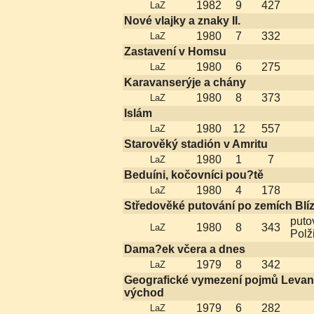
1982
9
427
LaZ
Nové vlajky a znaky II.
1980
7
332
LaZ
Zastavení v Homsu
1980
6
275
LaZ
Karavanserýje a chány
1980
8
373
LaZ
Islám
1980
12
557
LaZ
Starověký stadión v Amritu
1980
1
7
LaZ
Beduíni, kočovníci pou?tě
1980
4
178
LaZ
Středověké putování po zemích Bl
puto
1980
8
343
LaZ
Polž
Dama?ek včera a dnes
1979
8
342
LaZ
Geografické vymezení pojmů Levant
východ
1979
6
282
LaZ