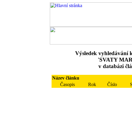
Výsledek vyhledávání k
'SVATY MAR
v databázi čl
Název článku
Časopis
Rok
Číslo
S