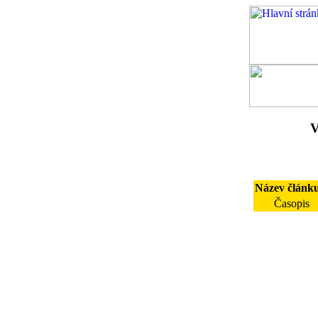
V
Název článk
Časopis