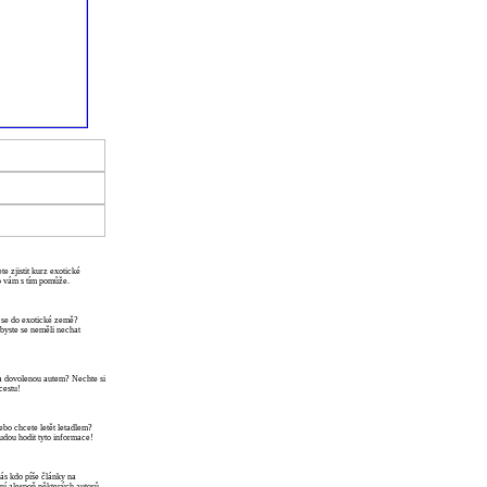
te zjistit kurz exotické
o vám s tím pomůže.
 se do exotické země?
a byste se neměli nechat
a dovolenou autem? Nechte si
cestu!
bo chcete letět letadlem?
udou hodit tyto informace!
ás kdo píše články na
í alespoň některých autorů