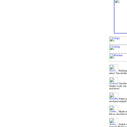
Potřebuje
měny? Toto tlačítk
Chystáte
Zjistěte si zde, zd
naočkovat!
Jedete n
navrhnout nejlepší 
Musíte ne
Pak se vám třeba b
Zajímá v
Ingemě? Představen