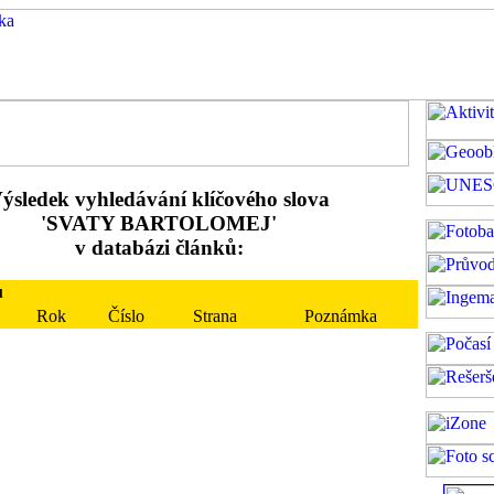
ýsledek vyhledávání klíčového slova
'SVATY BARTOLOMEJ'
v databázi článků:
u
Rok
Číslo
Strana
Poznámka