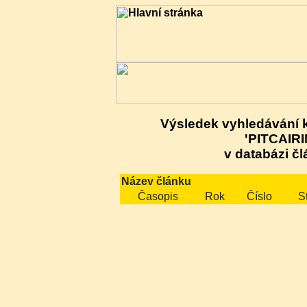
Výsledek vyhledávání 
'PITCAIRI
v databázi čl
Název článku
Časopis
Rok
Číslo
S