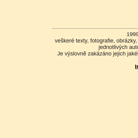
199
veškeré texty, fotografie, obrázk
jednotlivých aut
Je výslovně zakázáno jejich jakék
I