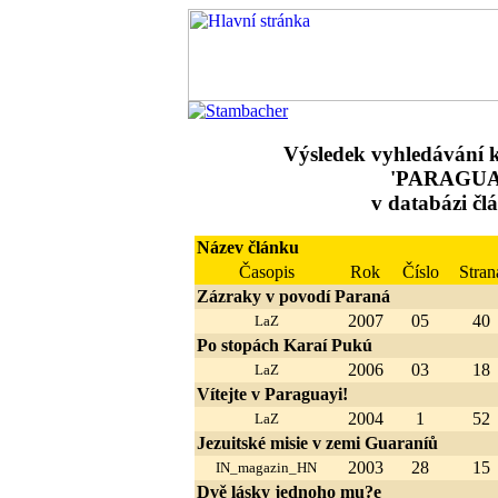
Výsledek vyhledávání k
'PARAGUA
v databázi čl
Název článku
Časopis
Rok
Číslo
Stran
Zázraky v povodí Paraná
2007
05
40
LaZ
Po stopách Karaí Pukú
2006
03
18
LaZ
Vítejte v Paraguayi!
2004
1
52
LaZ
Jezuitské misie v zemi Guaraníů
2003
28
15
IN_magazin_HN
Dvě lásky jednoho mu?e