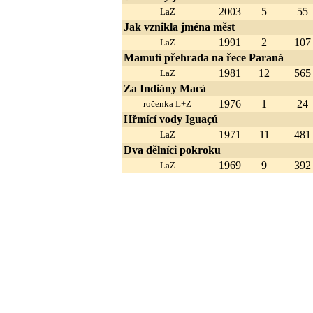
2003
5
55
LaZ
Jak vznikla jména měst
1991
2
107
LaZ
Mamutí přehrada na řece Paraná
1981
12
565
LaZ
Za Indiány Macá
1976
1
24
ročenka L+Z
Hřmící vody Iguaçú
1971
11
481
LaZ
Dva dělníci pokroku
1969
9
392
LaZ